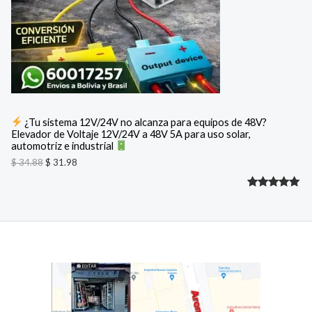
i
t
C
g
u
i
a
T
n
l
a
e
O
l
s
e
:
E
r
$
a
N
:
3
¿Tu sistema 12V/24V no alcanza para equipos de 48V?
$
1
Elevador de Voltaje 12V/24V a 48V 5A para uso solar,
O
.
automotriz e industrial
3
9
F
4
8
$
34.88
$
31.98
.
.
8
E
Valorado
2
8
.
R
con
5.00
de 5 en
T
base a
A
valoracione
s de
clientes