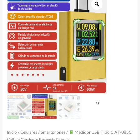
Medidor
USB
Tipo
C
AT-
085C
Voltaje
Corriente
Potencia
Energía
cantidad
Inicio
/
Celulares / Smartphones
/
Medidor USB Tipo C AT-085C
Voltaje Corriente Potencia Energía