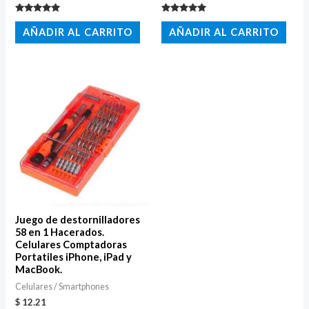
Valorado
Valorado
con
con
AÑADIR AL CARRITO
AÑADIR AL CARRITO
5.00
5.00
de 5
de 5
Juego de destornilladores
58 en 1 Hacerados.
Celulares Comptadoras
Portatiles iPhone, iPad y
MacBook.
Celulares / Smartphones
$
12.21