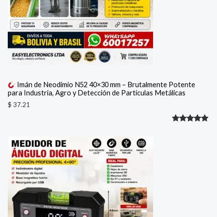
Imán de Neodimio N52 40×30 mm – Brutalmente Potente
para Industria, Agro y Detección de Partículas Metálicas
$
37.21
Valorado
1
con
5.00
de 5 en
base a
valoración
de un
cliente