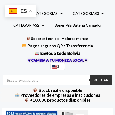
Ir
al
ES
INICIO
CATEGORIAS
CATEGORIAS3
contenido
CATEGORIAS2
Baner Pila Bateria Cargador
Soporte técnico | Mejores marcas
Pagos seguros QR / Transferencia
Envíos a todo Bolivia
▼CAMBIA A TU MONEDA LOCAL▼
$
Búsqueda
de
BUSCAR
productos
Stock real y disponible
Proveedores de empresas e instituciones
+10.000 productos disponibles