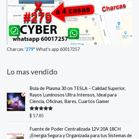
Charcas
'279"
What's app 60017257
Lo mas vendido
Bola de Plasma 30 cm TESLA – Calidad Superior,
Rayos Luminosos Ultra Intensos, Ideal para
Ciencia, Oficinas, Bares, Cuartos Gamer
Valorado
$
57.85
con
5.00
de
5
Fuente de Poder Centralizada 12V 20A 18CH
¡Energía Segura y Organizada para tus Sistemas de