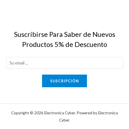
Suscribirse Para Saber de Nuevos
Productos 5% de Descuento
E
m
a
SUSCRIPCIÓN
i
l
*
Copyright © 2026 Electronica Cyber. Powered by Electronica
Cyber.