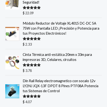
Seguridad!
Valorado
$
22.09
con
5.00
de
5
Módulo Reductor de Voltaje XL4015 DC-DC 5A
75W con Pantalla LED ¡Precisión y Potencia para
tus Proyectos Electrónicos!
Valorado
$
2.33
con
5.00
de
5
Cinta Térmica anti-estática 20mm x 33m para
impresoras 3D, Celulares, circuitos
Valorado
$
3.78
con
5.00
de
5
Din Rail Relay electromagnetico con socalo 12v
LY2NJ JQX-13F DPDT 8 Pines PTF08A Potencia
tus Sistemas de Control
Valorado
$
4.07
con
5.00
de