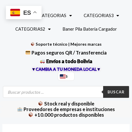
Ir
al
ES
INICIO
CATEGORIAS
CATEGORIAS3
contenido
CATEGORIAS2
Baner Pila Bateria Cargador
Soporte técnico | Mejores marcas
Pagos seguros QR / Transferencia
Envíos a todo Bolivia
▼CAMBIA A TU MONEDA LOCAL▼
$
Búsqueda
de
BUSCAR
productos
Stock real y disponible
Proveedores de empresas e instituciones
+10.000 productos disponibles