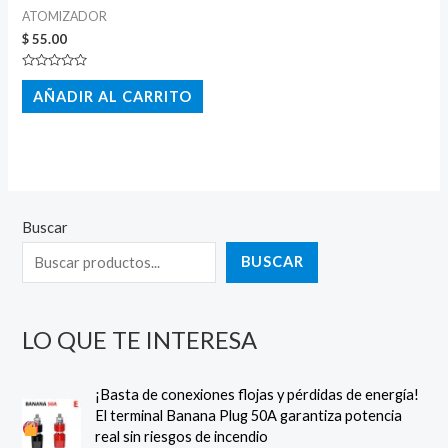
ATOMIZADOR
$
55.00
Valorado
con
AÑADIR AL CARRITO
0
de
5
Buscar
BUSCAR
LO QUE TE INTERESA
¡Basta de conexiones flojas y pérdidas de energía!
El terminal Banana Plug 50A garantiza potencia
real sin riesgos de incendio