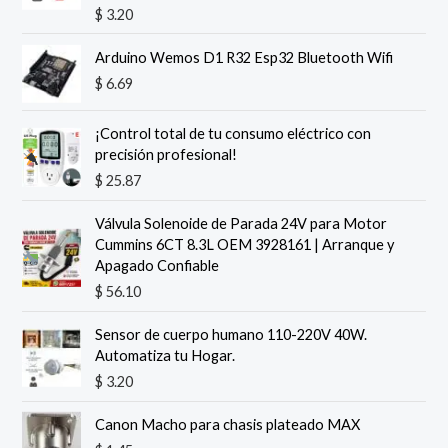
$
3.20
Arduino Wemos D1 R32 Esp32 Bluetooth Wifi
$
6.69
¡Control total de tu consumo eléctrico con
precisión profesional!
$
25.87
Válvula Solenoide de Parada 24V para Motor
Cummins 6CT 8.3L OEM 3928161 | Arranque y
Apagado Confiable
$
56.10
Sensor de cuerpo humano 110-220V 40W.
Automatiza tu Hogar.
$
3.20
Canon Macho para chasis plateado MAX