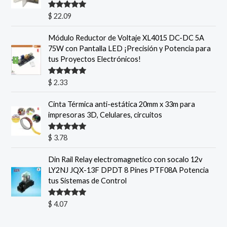
Valorado
$
22.09
con
5.00
de
5
Módulo Reductor de Voltaje XL4015 DC-DC 5A
75W con Pantalla LED ¡Precisión y Potencia para
tus Proyectos Electrónicos!
Valorado
$
2.33
con
5.00
de
5
Cinta Térmica anti-estática 20mm x 33m para
impresoras 3D, Celulares, circuitos
Valorado
$
3.78
con
5.00
de
5
Din Rail Relay electromagnetico con socalo 12v
LY2NJ JQX-13F DPDT 8 Pines PTF08A Potencia
tus Sistemas de Control
Valorado
$
4.07
con
5.00
de
5