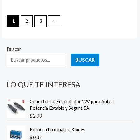
5
1
2
3
→
Buscar
BUSCAR
LO QUE TE INTERESA
Conector de Encendedor 12V para Auto |
Potencia Estable y Segura 5A
$
2.03
Bornera terminal de 3 pines
$
0.47