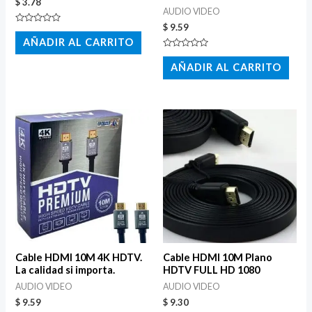
$
3.78
AUDIO VIDEO
$
9.59
Valorado
con
AÑADIR AL CARRITO
0
de
Valorado
5
con
AÑADIR AL CARRITO
0
de
5
Cable HDMI 10M 4K HDTV.
Cable HDMI 10M Plano
La calidad si importa.
HDTV FULL HD 1080
AUDIO VIDEO
AUDIO VIDEO
$
9.59
$
9.30