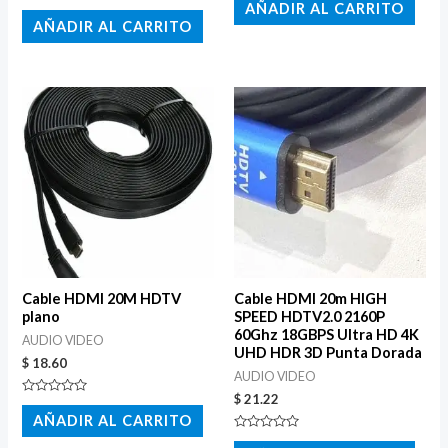
con
AÑADIR AL CARRITO
Valorado
0
con
AÑADIR AL CARRITO
de
0
5
de
5
Cable HDMI 20M HDTV
Cable HDMI 20m HIGH
plano
SPEED HDTV2.0 2160P
60Ghz 18GBPS Ultra HD 4K
AUDIO VIDEO
UHD HDR 3D Punta Dorada
$
18.60
AUDIO VIDEO
$
21.22
Valorado
con
AÑADIR AL CARRITO
0
de
Valorado