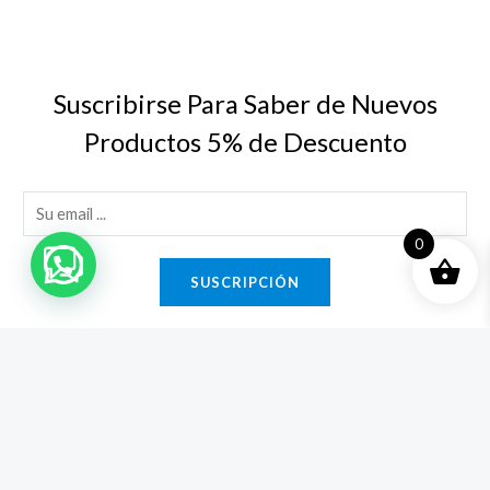
Suscribirse Para Saber de Nuevos
Productos 5% de Descuento
E
m
0
a
SUSCRIPCIÓN
i
l
*
Copyright © 2026 Electronica Cyber. Powered by Electronica
Cyber.