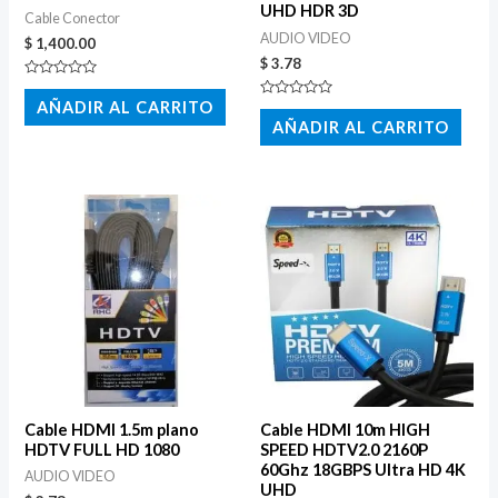
UHD HDR 3D
Cable Conector
AUDIO VIDEO
$
1,400.00
$
3.78
Valorado
con
AÑADIR AL CARRITO
Valorado
0
con
AÑADIR AL CARRITO
de
0
5
de
5
Cable HDMI 1.5m plano
Cable HDMI 10m HIGH
HDTV FULL HD 1080
SPEED HDTV2.0 2160P
60Ghz 18GBPS Ultra HD 4K
AUDIO VIDEO
UHD