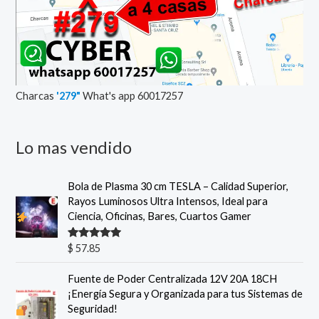
Charcas
'279"
What's app 60017257
Lo mas vendido
Bola de Plasma 30 cm TESLA – Calidad Superior,
Rayos Luminosos Ultra Intensos, Ideal para
Ciencia, Oficinas, Bares, Cuartos Gamer
Valorado
$
57.85
con
5.00
de
5
Fuente de Poder Centralizada 12V 20A 18CH
¡Energía Segura y Organizada para tus Sistemas de
Seguridad!