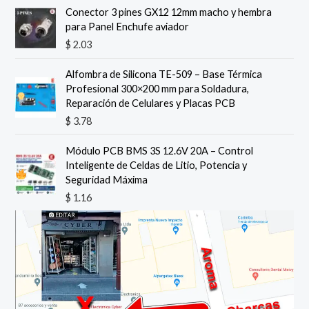
$
.
Conector 3 pines GX12 12mm macho y hembra
6
para Panel Enchufe aviador
3
2
$
2.03
.
.
7
Alfombra de Silicona TE-509 – Base Térmica
8
Profesional 300×200 mm para Soldadura,
.
Reparación de Celulares y Placas PCB
$
3.78
Módulo PCB BMS 3S 12.6V 20A – Control
Inteligente de Celdas de Litio, Potencia y
Seguridad Máxima
$
1.16