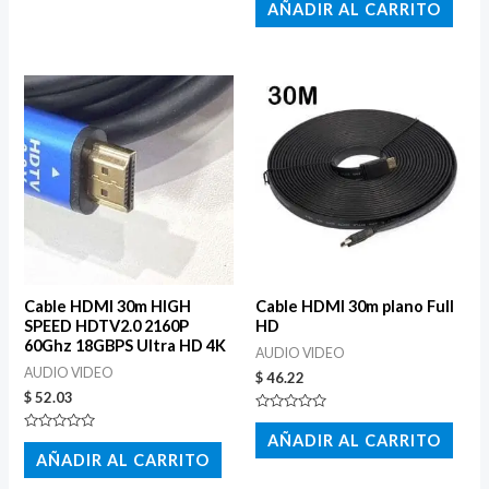
5
con
AÑADIR AL CARRITO
0
de
5
Cable HDMI 30m HIGH
Cable HDMI 30m plano Full
SPEED HDTV2.0 2160P
HD
60Ghz 18GBPS Ultra HD 4K
AUDIO VIDEO
AUDIO VIDEO
$
46.22
$
52.03
Valorado
con
AÑADIR AL CARRITO
Valorado
0
con
AÑADIR AL CARRITO
de
0
5
de