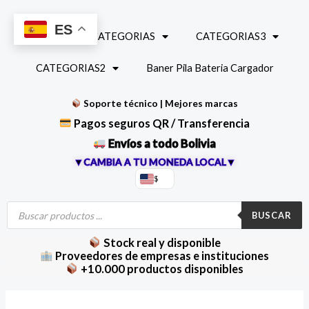
Ir
al
ES
INICIO
CATEGORIAS
CATEGORIAS3
contenido
CATEGORIAS2
Baner Pila Bateria Cargador
Soporte técnico | Mejores marcas
Pagos seguros QR / Transferencia
Envíos a todo Bolivia
▼CAMBIA A TU MONEDA LOCAL▼
$
Búsqueda
de
BUSCAR
productos
Stock real y disponible
Proveedores de empresas e instituciones
+10.000 productos disponibles