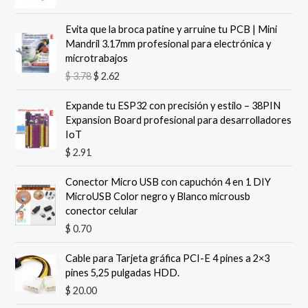
E
E
Evita que la broca patine y arruine tu PCB | Mini
l
l
Mandril 3.17mm profesional para electrónica y
p
p
microtrabajos
r
r
$
3.78
$
2.62
e
e
c
c
Expande tu ESP32 con precisión y estilo – 38PIN
i
i
Expansion Board profesional para desarrolladores
o
o
IoT
o
a
$
2.91
r
c
i
t
g
u
Conector Micro USB con capuchón 4 en 1 DIY
i
a
MicroUSB Color negro y Blanco microusb
n
l
conector celular
a
e
$
0.70
l
s
e
:
Cable para Tarjeta gráfica PCI-E 4 pines a 2×3
r
$
pines 5,25 pulgadas HDD.
a
$
20.00
:
2