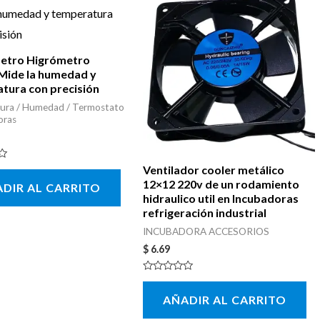
etro Higrómetro
 Mide la humedad y
tura con precisión
ura / Humedad / Termostato
oras
Ventilador cooler metálico
12×12 220v de un rodamiento
DIR AL CARRITO
hidraulico util en Incubadoras
refrigeración industrial
INCUBADORA ACCESORIOS
$
6.69
Valorado
con
AÑADIR AL CARRITO
0
de
5