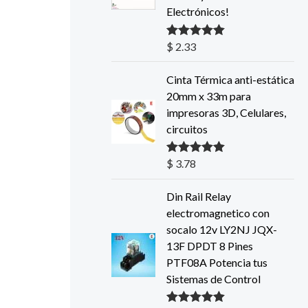
Electrónicos!
$
2.33
Valorado con
5.00
de 5
Cinta Térmica anti-estática
20mm x 33m para
impresoras 3D, Celulares,
circuitos
$
3.78
Valorado con
5.00
de 5
Din Rail Relay
electromagnetico con
socalo 12v LY2NJ JQX-
13F DPDT 8 Pines
PTF08A Potencia tus
Sistemas de Control