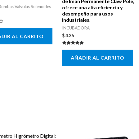
de Imán Permanente Claw Pole,
ombas Valvulas Solenoides
ofrece una alta eficiencia y
desempeño para usos
industriales.
INCUBADORA
$
4.36
DIR AL CARRITO
Valorado con
5.00
AÑADIR AL CARRITO
de 5