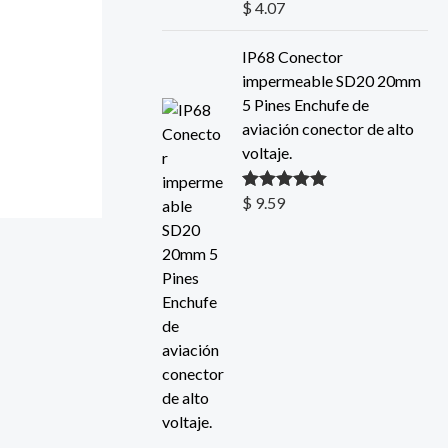
$
4.07
Valorado con
5.00
de 5
IP68 Conector
impermeable SD20 20mm
5 Pines Enchufe de
aviación conector de alto
voltaje.
$
9.59
Valorado con
5.00
de 5