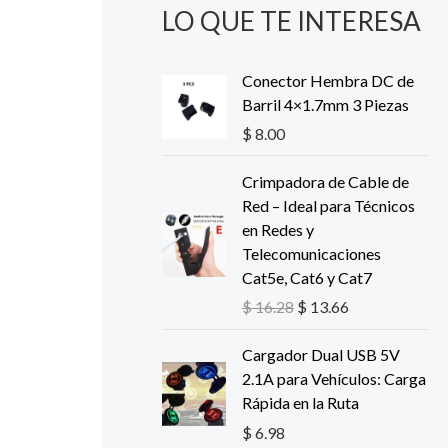
LO QUE TE INTERESA
Conector Hembra DC de
Barril 4×1.7mm 3 Piezas
$
8.00
E
E
Crimpadora de Cable de
l
l
Red – Ideal para Técnicos
p
p
en Redes y
r
r
Telecomunicaciones
e
e
Cat5e, Cat6 y Cat7
c
c
$
16.28
$
13.66
i
i
o
o
Cargador Dual USB 5V
o
a
2.1A para Vehículos: Carga
r
c
Rápida en la Ruta
i
t
$
6.98
g
u