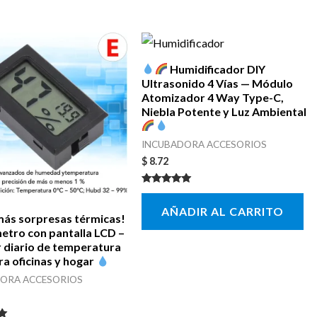
Humidificador DIY
Ultrasonido 4 Vías — Módulo
Atomizador 4 Way Type-C,
Niebla Potente y Luz Ambiental
INCUBADORA ACCESORIOS
$
8.72
Valorado con
5.00
AÑADIR AL CARRITO
de 5
ás sorpresas térmicas!
tro con pantalla LCD –
 diario de temperatura
ra oficinas y hogar
ORA ACCESORIOS