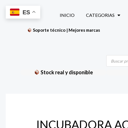
Ir
ES
al
INICIO
CATEGORIAS
contenido
Soporte técnico | Mejores marcas
Búsqueda
de
productos
Stock real y disponible
INCUBADORA AC