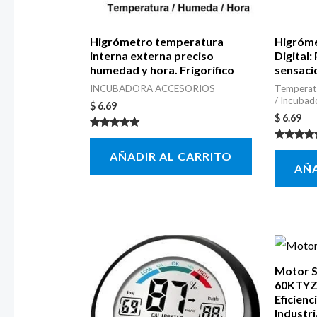
Higrómetro temperatura
Higróm
interna externa preciso
Digital
humedad y hora. Frigorífico
sensaci
INCUBADORA ACCESORIOS
Temperat
/ Incubad
$
6.69
$
6.69
Valorado con
5.00
Valorado 
AÑADIR AL CARRITO
de 5
5.00
AÑA
de 5
Motor S
60KTYZ 
Eficienc
Industri