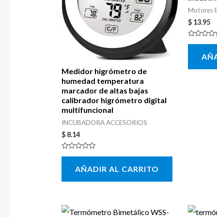
Motores B
$
13.95
Valorado
con
AÑA
0
de
5
Medidor higrómetro de
humedad temperatura
marcador de altas bajas
calibrador higrómetro digital
multifuncional
INCUBADORA ACCESORIOS
$
8.14
Valorado
con
AÑADIR AL CARRITO
0
de
5