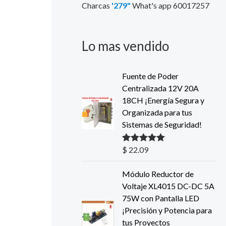
Charcas
'279"
What's app 60017257
Lo mas vendido
Fuente de Poder
Centralizada 12V 20A
18CH ¡Energía Segura y
Organizada para tus
Sistemas de Seguridad!
$
22.09
Valorado con
5.00
de 5
Módulo Reductor de
Voltaje XL4015 DC-DC 5A
75W con Pantalla LED
¡Precisión y Potencia para
tus Proyectos