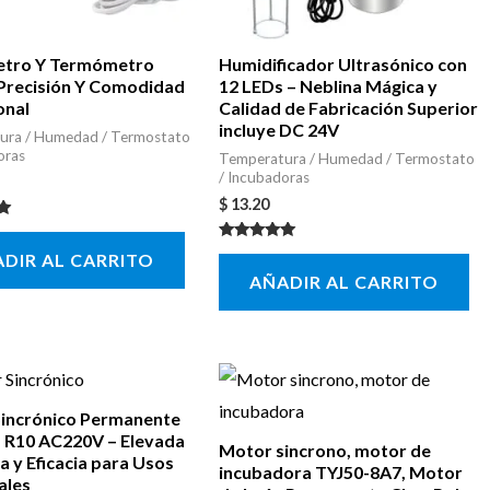
etro Y Termómetro
Humidificador Ultrasónico con
: Precisión Y Comodidad
12 LEDs – Neblina Mágica y
onal
Calidad de Fabricación Superior
incluye DC 24V
ura / Humedad / Termostato
oras
Temperatura / Humedad / Termostato
/ Incubadoras
$
13.20
con
Valorado con
DIR AL CARRITO
5.00
AÑADIR AL CARRITO
de 5
incrónico Permanente
R10 AC220V – Elevada
Motor sincrono, motor de
ia y Eficacia para Usos
incubadora TYJ50-8A7, Motor
ales