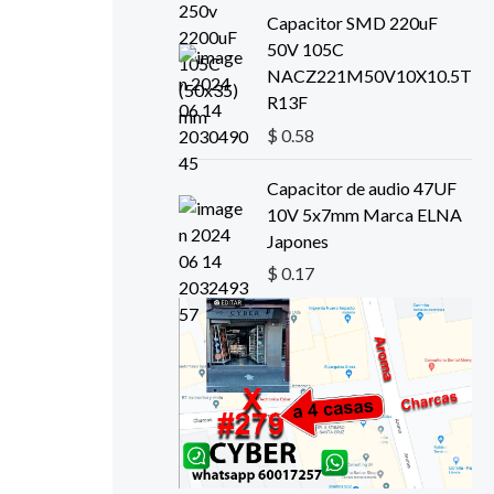
Capacitor SMD 220uF
50V 105C
NACZ221M50V10X10.5T
R13F
$
0.58
Capacitor de audio 47UF
10V 5x7mm Marca ELNA
Japones
$
0.17