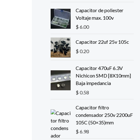
i
a
Capacitor de poliester
n
l
Voltaje max. 100v
a
e
l
s
$
6.00
e
:
r
$
Capacitor 22uf 25v 105c
a
$
0.20
:
1
$
3
Capacitor 470uF 6.3V
.
Nichicon SMD [8X10mm]
1
6
Baja impedancia
6
6
$
0.58
.
.
2
Capacitor filtro
8
condensador 250v 2200uF
.
105C (50×35)mm
$
6.98