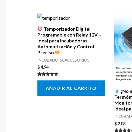
Temporizador Digital
Programable con Relay 12V –
Ideal para Incubadoras,
Automatización y Control
Preciso
INCUBADORA ACCESORIOS
$
4.94
Valorado con
5.00
AÑADIR AL CARRITO
de 5
¡No m
Termóme
Monitor
ideal pa
INCUBAD
$
2.03