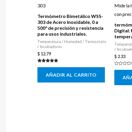
Termómetro Bimetálico WSS-
303 de Acero Inoxidable, 0 a
termóm
500° de precisión y resistencia
Digital:
para usos industriales.
tempera
Temperatura / Humedad / Termostato
Temperat
/ Incubadoras
/ Incubad
$
12.79
$
2.33
Valorado con
Valorado
5.00
con
AÑADIR AL CARRITO
de 5
AÑA
0
de
5