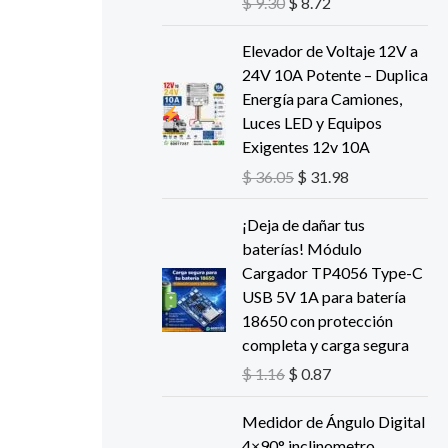
$
9.30
$
8.72
o
a
r
c
E
E
Elevador de Voltaje 12V a
i
t
l
l
24V 10A Potente – Duplica
g
u
p
p
Energía para Camiones,
i
a
r
r
Luces LED y Equipos
n
l
e
e
Exigentes
12v 10A
a
e
c
c
$
36.05
$
31.98
l
s
i
i
e
:
o
o
E
E
¡Deja de dañar tus
r
$
o
a
l
l
baterías! Módulo
a
r
c
p
p
Cargador TP4056 Type-C
:
8
i
t
r
r
USB 5V 1A para batería
$
.
g
u
e
e
18650 con protección
7
i
a
c
c
completa y carga segura
9
2
n
l
i
i
.
.
$
1.16
$
0.87
a
e
o
o
3
l
s
o
a
0
Medidor de Ángulo Digital
e
:
r
c
.
4×90° inclinometro