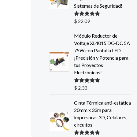
Sistemas de Seguridad!
$
22.09
Valorado con
5.00
de 5
Módulo Reductor de
Voltaje XL4015 DC-DC 5A
75W con Pantalla LED
¡Precisión y Potencia para
tus Proyectos
Electrónicos!
$
2.33
Valorado con
5.00
de 5
Cinta Térmica anti-estática
20mm x 33m para
impresoras 3D, Celulares,
circuitos