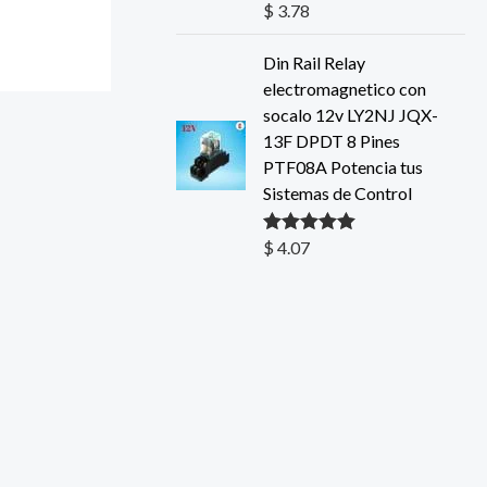
$
3.78
Valorado con
5.00
de 5
Din Rail Relay
electromagnetico con
socalo 12v LY2NJ JQX-
13F DPDT 8 Pines
PTF08A Potencia tus
Sistemas de Control
$
4.07
Valorado con
5.00
de 5