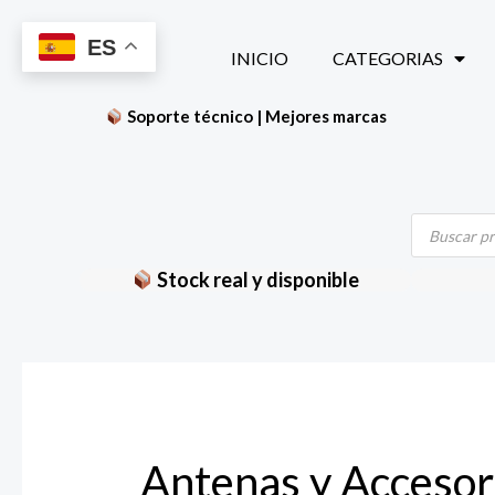
Ir
ES
al
INICIO
CATEGORIAS
contenido
Soporte técnico | Mejores marcas
Búsqueda
de
productos
Stock real y disponible
Antenas y Accesor