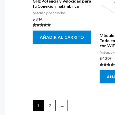
GHz Potencia y Velocidad para
tu Conexión Inalámbrica
Antenas y Accesorios
$
8.14
Valorado con
5.00
Módulo
AÑADIR AL CARRITO
de 5
Todo en
con WiF
Antenas y
$
40.07
Valorado 
5.00
AÑA
de 5
1
2
→