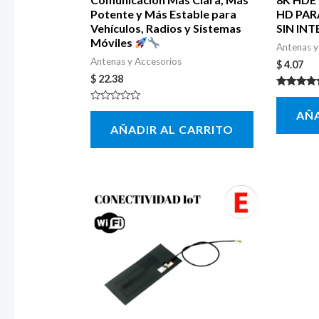
Potente y Más Estable para
HD PAR
Vehículos, Radios y Sistemas
SIN IN
Móviles
Antenas y
Antenas y Accesorios
$
4.07
$
22.38
Valorado 
5.00
Valorado
AÑA
de 5
con
AÑADIR AL CARRITO
0
de
5