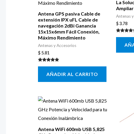
La Soluc
Ampliar
Antena GPS pasiva Cable de
Antenas y
extensión IPX uFL Cable de
$
3.78
navegación 2dBi Ganancia
15x15x6mm Fácil Conexión,
Valorado 
Máximo Rendimiento
5.00
AÑA
de 5
Antenas y Accesorios
$
5.81
Valorado con
5.00
AÑADIR AL CARRITO
de 5
Antena WiFi 600mb USB 5,825