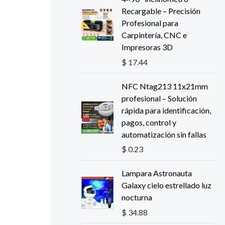
r
$
i
t
Recargable – Precisión
a
g
u
Profesional para
:
3
i
a
Carpintería, CNC e
$
1
n
l
Impresoras 3D
.
a
e
3
9
$
17.44
l
s
6
8
e
:
.
.
NFC Ntag213 11x21mm
r
$
0
profesional – Solución
a
5
rápida para identificación,
:
0
.
pagos, control y
$
.
automatización sin fallas
8
1
7
$
0.23
.
.
1
Lampara Astronauta
6
Galaxy cielo estrellado luz
.
nocturna
$
34.88