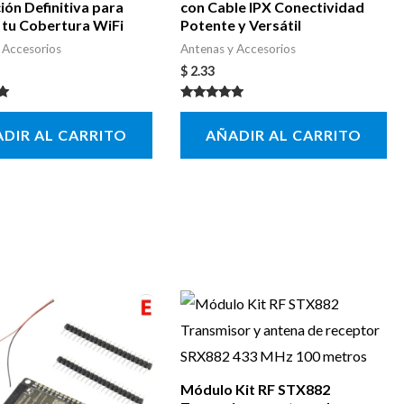
ión Definitiva para
con Cable IPX Conectividad
 tu Cobertura WiFi
Potente y Versátil
 Accesorios
Antenas y Accesorios
$
2.33
con
Valorado con
5.00
DIR AL CARRITO
AÑADIR AL CARRITO
de 5
Módulo Kit RF STX882