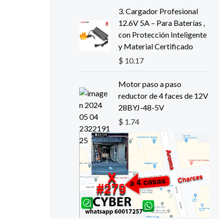
3.
Cargador Profesional
12.6V 5A – Para Baterías ,
con Protección Inteligente
y Material Certificado
$
10.17
Motor paso a paso
reductor de 4 faces de 12V
28BYJ-48-5V
$
1.74