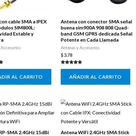
con cable SMA a IPEX
Antena con conector SMA señal
dulos SIM800L:
buena sim900A 908 808 Quad-
vidad Estable y
band GSM GPRS dedicada Señal
ra
Potente en Cada Llamada
 Accesorios
Antenas y Accesorios
$
3.78
con
Valorado con
5.00
DIR AL CARRITO
AÑADIR AL CARRITO
de 5
RP-SMA 2.4GHz 15dBi
Antena WiFi 2.4GHz SMA Stick