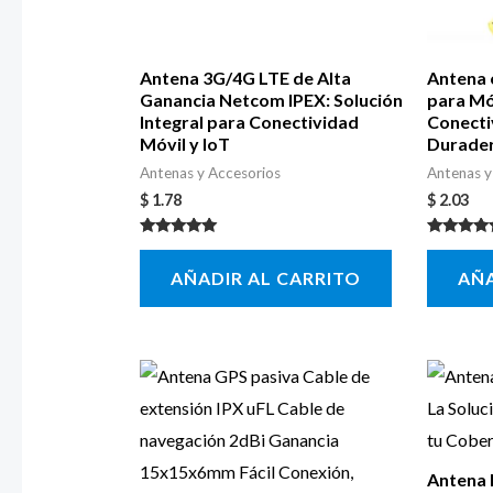
Antena 3G/4G LTE de Alta
Antena 
Ganancia Netcom IPEX: Solución
para Mó
Integral para Conectividad
Conecti
Móvil y IoT
Durade
Antenas y Accesorios
Antenas y
$
1.78
$
2.03
Valorado con
Valorado 
5.00
5.00
AÑADIR AL CARRITO
AÑA
de 5
de 5
Antena 