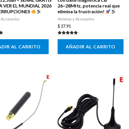
A VER EL MUNDIAL 2026
26~28MHz, potencia real que
TERRUPCIONES
elimina la frustración!
 Accesorios
Antenas y Accesorios
$
27.91
con
Valorado con
5.00
DIR AL CARRITO
AÑADIR AL CARRITO
de 5