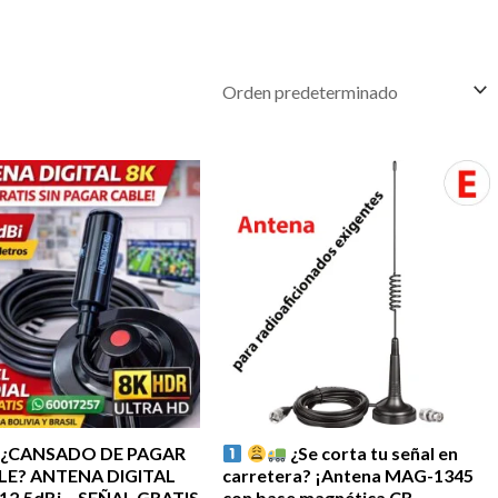
¿CANSADO DE PAGAR
¿Se corta tu señal en
LE? ANTENA DIGITAL
carretera? ¡Antena MAG-1345
12.5dBi – SEÑAL GRATIS
con base magnética CB