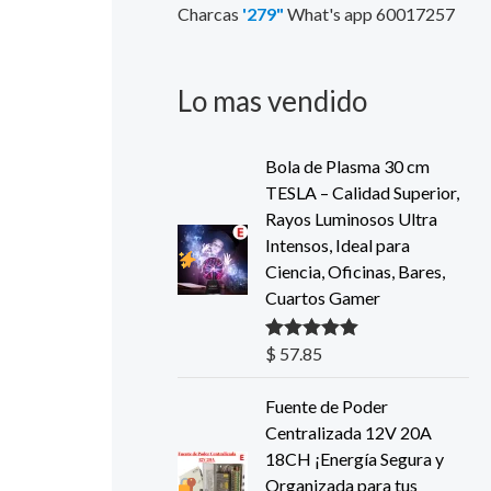
Charcas
'279"
What's app 60017257
Lo mas vendido
Bola de Plasma 30 cm
TESLA – Calidad Superior,
Rayos Luminosos Ultra
Intensos, Ideal para
Ciencia, Oficinas, Bares,
Cuartos Gamer
$
57.85
Valorado con
5.00
de 5
Fuente de Poder
Centralizada 12V 20A
18CH ¡Energía Segura y
Organizada para tus