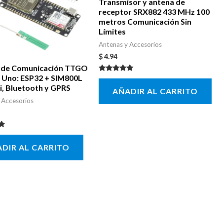
Transmisor y antena de
receptor SRX882 433 MHz 100
metros Comunicación Sin
Límites
Antenas y Accesorios
$
4.94
 de Comunicación TTGO
 Uno: ESP32 + SIM800L
Valorado con
5.00
i, Bluetooth y GPRS
AÑADIR AL CARRITO
de 5
 Accesorios
con
DIR AL CARRITO