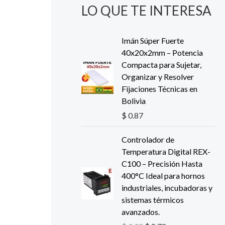
LO QUE TE INTERESA
Imán Súper Fuerte
40x20x2mm – Potencia
Compacta para Sujetar,
Organizar y Resolver
Fijaciones Técnicas en
Bolivia
$
0.87
E
E
Controlador de
l
l
Temperatura Digital REX-
p
p
C100 – Precisión Hasta
r
r
400°C Ideal para hornos
e
e
industriales, incubadoras y
c
c
sistemas térmicos
i
i
avanzados.
o
o