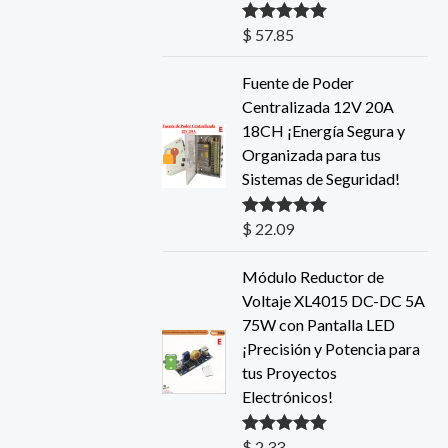
$
57.85
Valorado con
5.00
de 5
Fuente de Poder
Centralizada 12V 20A
18CH ¡Energía Segura y
Organizada para tus
Sistemas de Seguridad!
$
22.09
Valorado con
5.00
de 5
Módulo Reductor de
Voltaje XL4015 DC-DC 5A
75W con Pantalla LED
¡Precisión y Potencia para
tus Proyectos
Electrónicos!
$
2.33
Valorado con