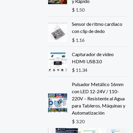
y Rápido
i
t
$
1.50
g
u
i
a
Sensor de ritmo cardiaco
n
l
con clip de dedo
a
e
l
s
$
1.16
e
:
r
$
Capturador de video
a
HDMI USB3.0
:
0
$
11.34
$
.
7
Pulsador Metálico 16mm
2
6
con LED 12-24V / 110-
.
.
220V – Resistente al Agua
0
para Tableros, Máquinas y
3
Automatización
.
$
3.20