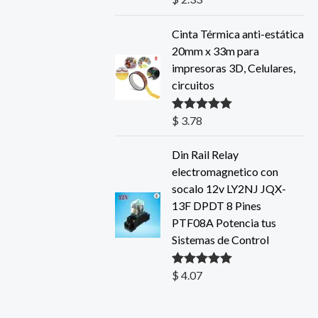
5.00
de 5
Cinta Térmica anti-estática
20mm x 33m para
impresoras 3D, Celulares,
circuitos
$
3.78
Valorado con
5.00
de 5
Din Rail Relay
electromagnetico con
socalo 12v LY2NJ JQX-
13F DPDT 8 Pines
PTF08A Potencia tus
Sistemas de Control
$
4.07
Valorado con
5.00
de 5