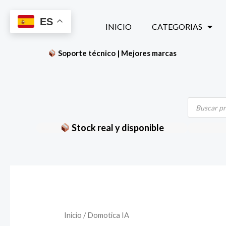
Ir
ES
al
INICIO
CATEGORIAS
contenido
Soporte técnico | Mejores marcas
Búsqueda
de
productos
Stock real y disponible
Inicio
/ Domotica IA