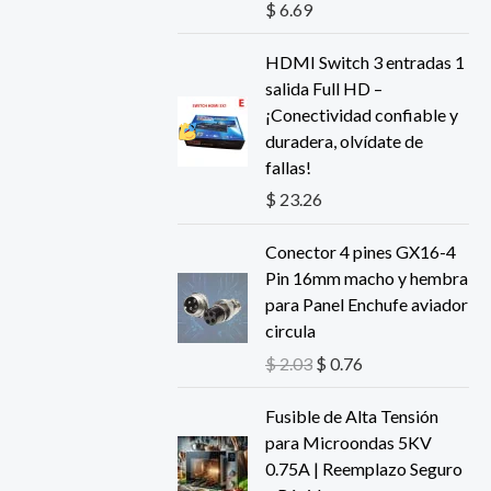
$
6.69
HDMI Switch 3 entradas 1
salida Full HD –
¡Conectividad confiable y
duradera, olvídate de
fallas!
$
23.26
E
E
Conector 4 pines GX16-4
l
l
Pin 16mm macho y hembra
p
p
para Panel Enchufe aviador
r
r
circula
e
e
$
2.03
$
0.76
c
c
i
i
Fusible de Alta Tensión
o
o
para Microondas 5KV
o
a
0.75A | Reemplazo Seguro
r
c