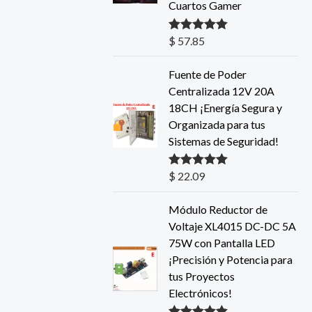
Cuartos Gamer
$
57.85
Valorado con
5.00
de 5
Fuente de Poder
Centralizada 12V 20A
18CH ¡Energía Segura y
Organizada para tus
Sistemas de Seguridad!
$
22.09
Valorado con
5.00
de 5
Módulo Reductor de
Voltaje XL4015 DC-DC 5A
75W con Pantalla LED
¡Precisión y Potencia para
tus Proyectos
Electrónicos!