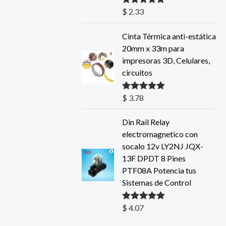
$
2.33
Valorado con
5.00
de 5
Cinta Térmica anti-estática
20mm x 33m para
impresoras 3D, Celulares,
circuitos
$
3.78
Valorado con
5.00
de 5
Din Rail Relay
electromagnetico con
socalo 12v LY2NJ JQX-
13F DPDT 8 Pines
PTF08A Potencia tus
Sistemas de Control
$
4.07
Valorado con
5.00
de 5