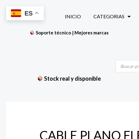
Ir
ES
al
INICIO
CATEGORIAS
contenido
Soporte técnico | Mejores marcas
Búsqueda
de
productos
Stock real y disponible
CABLE PLANO FL