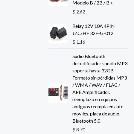
Modelo B / 2B / B +
$
2.62
Relay 12V 10A 4PIN
JZC/HF 32F-G-012
$
1.16
audio Bluetooth
decodificador sonido MP3
soporta hasta 32GB .
Formato sin pérdidas MP3
/ WMA / WAV / FLAC /
APE Amplificador.
reemplazo en equipos
antiguos reempla en auto
moviles, placa de audio.
Bluetooth 5.0
$
8.70