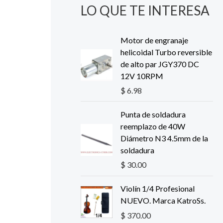
LO QUE TE INTERESA
Motor de engranaje
helicoidal Turbo reversible
de alto par JGY370 DC
12V 10RPM
$
6.98
Punta de soldadura
reemplazo de 40W
Diámetro N3 4.5mm de la
soldadura
$
30.00
Violín 1/4 Profesional
NUEVO. Marca KatroSs.
$
370.00