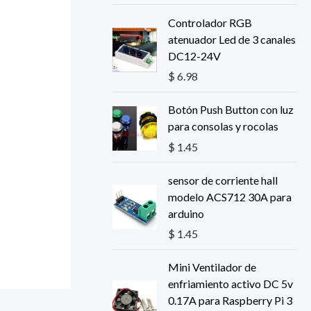
Controlador RGB
atenuador Led de 3 canales
DC12-24V
$
6.98
Botón Push Button con luz
para consolas y rocolas
$
1.45
sensor de corriente hall
modelo ACS712 30A para
arduino
$
1.45
Mini Ventilador de
enfriamiento activo DC 5v
0.17A para Raspberry Pi 3