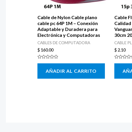
Cable de Nylon Cable plano
Cable Fl
cable pc 64P 1M – Conexión
Calidad 
Adaptable y Duradera para
Vangua
Electrónica y Computadoras
30cm 2
CABLES DE COMPUTADORA
CABLE P
$
160.00
$
2.10
Valorado
Valorado
con
con
AÑADIR AL CARRITO
AÑA
0
0
de
de
5
5