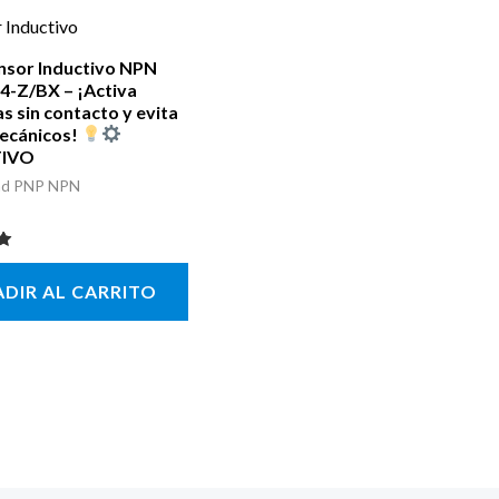
nsor Inductivo NPN
4-Z/BX – ¡Activa
s sin contacto y evita
mecánicos!
TIVO
ad PNP NPN
con
DIR AL CARRITO