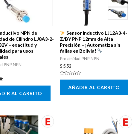
Inductivo NPN de
Sensor Inductivo LJ12A3-4-
dad de Cilindro LJ8A3-2-
Z/BY PNP 12mm de Alta
32V – exactitud y
Precisión – ¡Automatiza sin
lidad para usos
fallas en Bolivia!
ales
Proximidad PNP NPN
ad PNP NPN
$
5.52
Valorado
con
con
AÑADIR AL CARRITO
0
de
DIR AL CARRITO
5