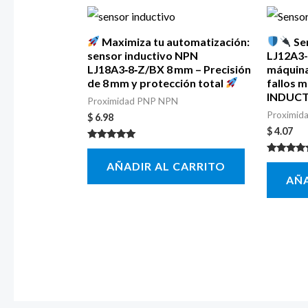
Maximiza tu automatización:
Se
sensor inductivo NPN
LJ12A3-
LJ18A3‑8‑Z/BX 8 mm – Precisión
máquina
de 8 mm y protección total
fallos 
INDUC
Proximidad PNP NPN
Proximid
$
6.98
$
4.07
Valorado con
5.00
Valorado 
AÑADIR AL CARRITO
de 5
5.00
AÑA
de 5