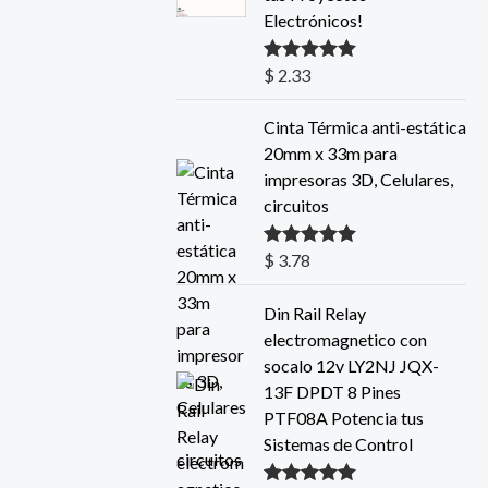
Electrónicos!
$
2.33
Valorado con
5.00
de 5
Cinta Térmica anti-estática
20mm x 33m para
impresoras 3D, Celulares,
circuitos
$
3.78
Valorado con
5.00
de 5
Din Rail Relay
electromagnetico con
socalo 12v LY2NJ JQX-
13F DPDT 8 Pines
PTF08A Potencia tus
Sistemas de Control