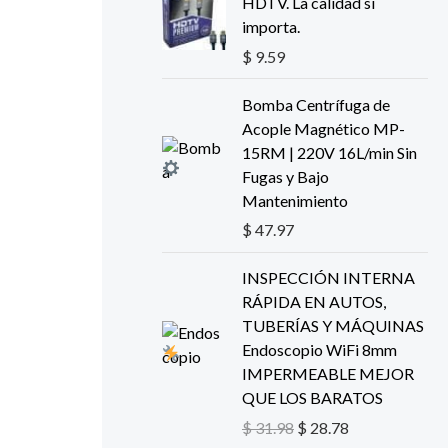
HDTV. La calidad si
importa.
$
9.59
Bomba Centrífuga de
Acople Magnético MP-
15RM | 220V 16L/min Sin
Fugas y Bajo
Mantenimiento
$
47.97
E
E
INSPECCIÓN INTERNA
l
l
RÁPIDA EN AUTOS,
p
p
TUBERÍAS Y MÁQUINAS
r
r
Endoscopio WiFi 8mm
e
e
IMPERMEABLE MEJOR
c
c
QUE LOS BARATOS
i
i
$
31.98
$
28.78
o
o