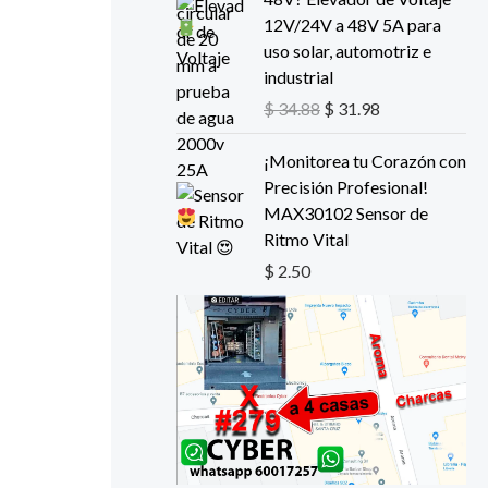
r
r
.
12V/24V a 48V 5A para
e
e
uso solar, automotriz e
c
c
industrial
i
i
$
34.88
$
31.98
o
o
o
a
¡Monitorea tu Corazón con
r
c
Precisión Profesional!
i
t
MAX30102 Sensor de
g
u
Ritmo Vital
i
a
$
2.50
n
l
a
e
l
s
e
:
r
$
a
:
3
$
1
.