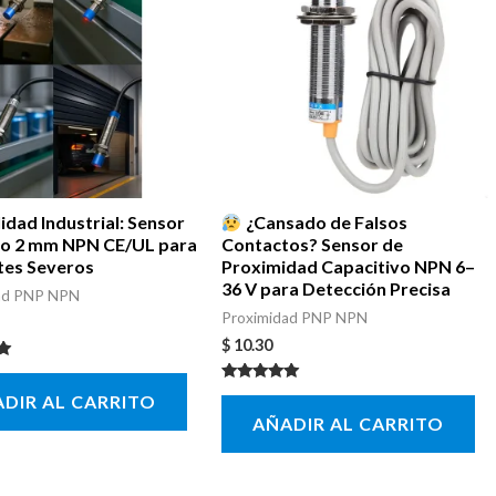
lidad Industrial: Sensor
¿Cansado de Falsos
vo 2 mm NPN CE/UL para
Contactos? Sensor de
es Severos
Proximidad Capacitivo NPN 6–
36 V para Detección Precisa
ad PNP NPN
Proximidad PNP NPN
$
10.30
con
Valorado con
DIR AL CARRITO
5.00
AÑADIR AL CARRITO
de 5