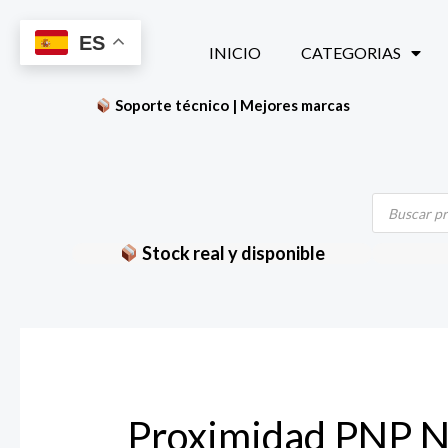
Ir
ES
al
INICIO
CATEGORIAS
contenido
Soporte técnico | Mejores marcas
Búsqueda
de
productos
Stock real y disponible
Proximidad PNP 