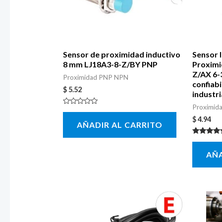
Sensor de proximidad inductivo
Sensor 
8 mm LJ18A3-8-Z/BY PNP
Proximi
Z/AX 6-
Proximidad PNP NPN
confiabi
$
5.52
industri
Proximid
Valorado
con
$
4.94
AÑADIR AL CARRITO
0
de
5
Valorado 
5.00
AÑA
de 5