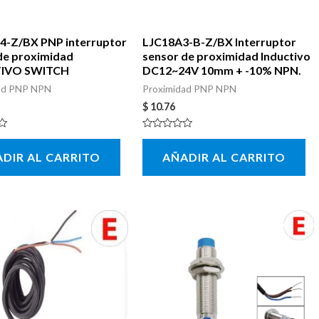
4-Z/BX PNP interruptor
LJC18A3-B-Z/BX Interruptor
de proximidad
sensor de proximidad Inductivo
IVO SWITCH
DC12~24V 10mm + -10% NPN.
ad PNP NPN
Proximidad PNP NPN
$
10.76
Valorado
con
DIR AL CARRITO
AÑADIR AL CARRITO
0
de
5