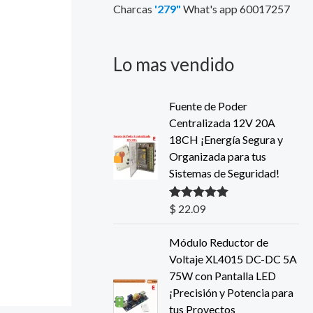
Charcas
'279"
What's app 60017257
3
9
4
8
.
.
Lo mas vendido
8
8
.
Fuente de Poder
Centralizada 12V 20A
18CH ¡Energía Segura y
Organizada para tus
Sistemas de Seguridad!
$
22.09
Valorado con
5.00
de 5
Módulo Reductor de
Voltaje XL4015 DC-DC 5A
75W con Pantalla LED
¡Precisión y Potencia para
tus Proyectos