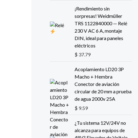
o
a
¡Rendimiento sin
r
c
sorpresas! Weidmüller
i
t
TRS 1122840000 — Relé
g
u
230 V AC 6 A, montaje
i
a
DIN, ideal para paneles
n
l
eléctricos
a
e
$
37.79
l
s
e
:
Acoplamiento LD20 3P
r
$
Macho + Hembra
a
Conector de aviación
:
2
circular de 20 mm a prueba
$
8
de agua 2000v 25A
.
3
7
$
9.59
1
8
E
E
.
.
¿Tu sistema 12V/24V no
l
l
9
alcanza para equipos de
p
p
8
48V? Elevador de Voltaje