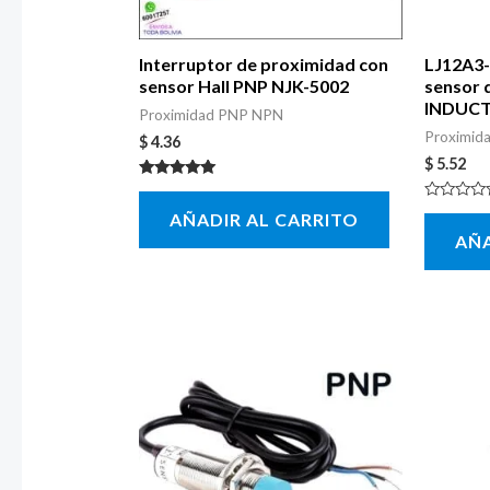
Interruptor de proximidad con
LJ12A3-
sensor Hall PNP NJK-5002
sensor 
INDUCT
Proximidad PNP NPN
Proximid
$
4.36
$
5.52
Valorado con
5.00
Valorado
AÑADIR AL CARRITO
de 5
con
AÑA
0
de
5