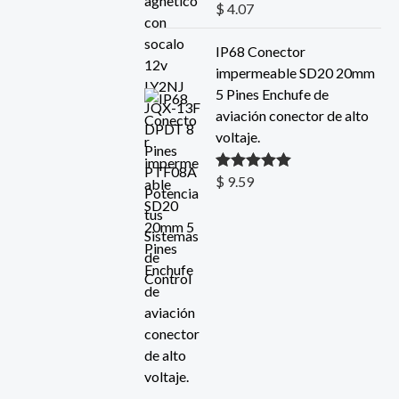
$
4.07
Valorado con
5.00
de 5
IP68 Conector
impermeable SD20 20mm
5 Pines Enchufe de
aviación conector de alto
voltaje.
$
9.59
Valorado con
5.00
de 5