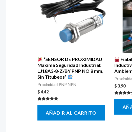
“SENSOR DE PROXIMIDAD
Fiabi
Maxima Seguridad Industrial:
Inducti
LJ18A3-8-Z/BY PNP NO 8 mm,
Ambient
Sin Titubeos”
Proximid
Proximidad PNP NPN
$
3.90
$
4.42
Valorado 
5.00
Valorado con
AÑA
de 5
5.00
AÑADIR AL CARRITO
de 5