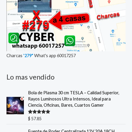
Charcas
'279"
What's app 60017257
Lo mas vendido
Bola de Plasma 30 cm TESLA – Calidad Superior,
Rayos Luminosos Ultra Intensos, Ideal para
Ciencia, Oficinas, Bares, Cuartos Gamer
Valorado
$
57.85
con
5.00
de
5
Fuente de Poder Centralizada 12V 20A 18CH