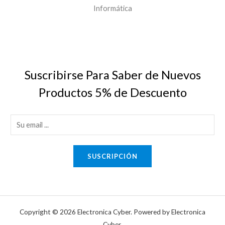
Informática
Suscribirse Para Saber de Nuevos
Productos 5% de Descuento
E
m
a
SUSCRIPCIÓN
i
l
*
Copyright © 2026 Electronica Cyber. Powered by Electronica
Cyber.