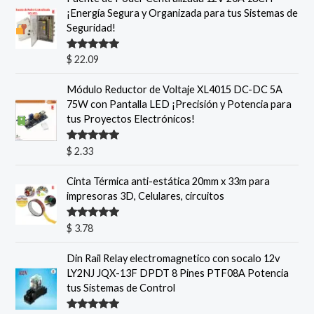
¡Energía Segura y Organizada para tus Sistemas de
Seguridad!
Valorado
$
22.09
con
5.00
de
5
Módulo Reductor de Voltaje XL4015 DC-DC 5A
75W con Pantalla LED ¡Precisión y Potencia para
tus Proyectos Electrónicos!
Valorado
$
2.33
con
5.00
de
5
Cinta Térmica anti-estática 20mm x 33m para
impresoras 3D, Celulares, circuitos
Valorado
$
3.78
con
5.00
de
5
Din Rail Relay electromagnetico con socalo 12v
LY2NJ JQX-13F DPDT 8 Pines PTF08A Potencia
tus Sistemas de Control