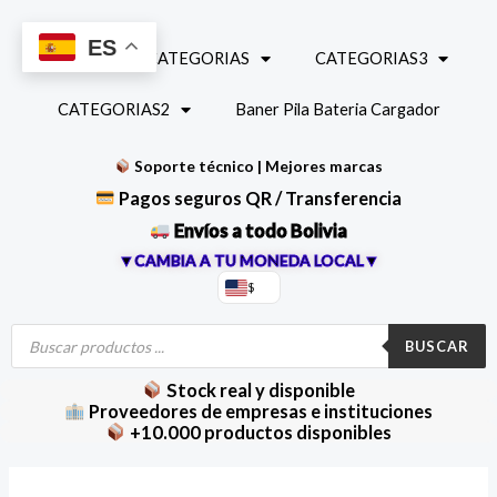
Ir
al
ES
INICIO
CATEGORIAS
CATEGORIAS3
contenido
CATEGORIAS2
Baner Pila Bateria Cargador
Soporte técnico | Mejores marcas
Pagos seguros QR / Transferencia
Envíos a todo Bolivia
▼CAMBIA A TU MONEDA LOCAL▼
$
Búsqueda
de
BUSCAR
productos
Stock real y disponible
Proveedores de empresas e instituciones
+10.000 productos disponibles