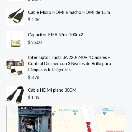
Cable Micro HDMI a macho HDMI de 1.5m
$
4.36
Capacitor RIFA 47n+ 100r x2
$
95.00
Interruptor Táctil 3A 220-240V 4 Canales –
Control Dimmer con 3 Niveles de Brillo para
Lámparas Inteligentes
$
3.78
Cable HDMI plano 30CM
$
1.45