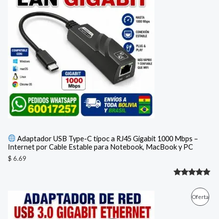
Adaptador USB Type-C tipoc a RJ45 Gigabit 1000 Mbps –
Internet por Cable Estable para Notebook, MacBook y PC
$
6.69
Valorado
1
con
5.00
E
E
P
Oferta
l
l
de 5 en
p
p
R
base a
r
r