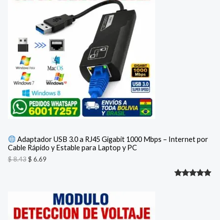
e
e
valoración
O
c
c
de un
i
i
D
cliente
o
o
o
a
U
r
c
i
t
C
g
u
i
a
T
n
l
a
e
O
l
s
e
:
E
r
$
a
N
:
6
Adaptador USB 3.0 a RJ45 Gigabit 1000 Mbps – Internet por
$
.
Cable Rápido y Estable para Laptop y PC
O
6
8
9
$
8.43
$
6.69
F
.
.
4
Valorado
1
3
E
.
con
5.00
R
de 5 en
base a
T