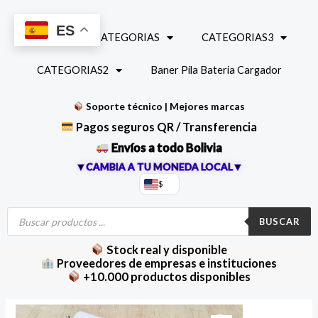
Ir
al
ES
INICIO
CATEGORIAS
CATEGORIAS3
contenido
CATEGORIAS2
Baner Pila Bateria Cargador
Soporte técnico | Mejores marcas
Pagos seguros QR / Transferencia
Envíos a todo Bolivia
▼CAMBIA A TU MONEDA LOCAL▼
$
Búsqueda
de
BUSCAR
productos
Stock real y disponible
Proveedores de empresas e instituciones
+10.000 productos disponibles
Adaptador