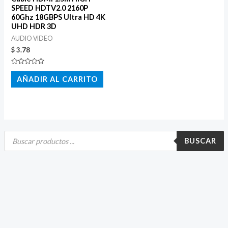
SPEED HDTV2.0 2160P
60Ghz 18GBPS Ultra HD 4K
UHD HDR 3D
AUDIO VIDEO
$
3.78
Valorado
con
AÑADIR AL CARRITO
0
de
5
B
ú
BUSCAR
s
q
u
e
d
a
d
e
p
r
o
d