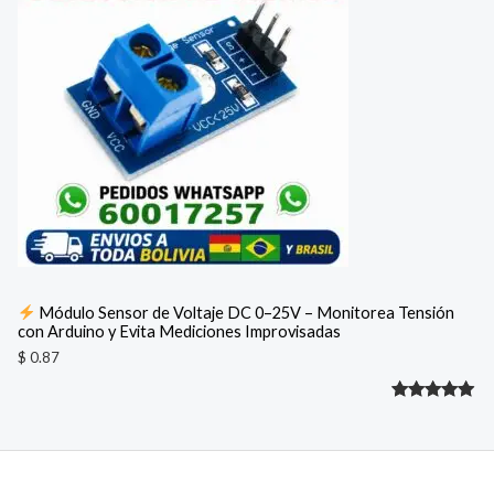
valoración
A
de un
cliente
Módulo Sensor de Voltaje DC 0–25V – Monitorea Tensión
con Arduino y Evita Mediciones Improvisadas
$
0.87
Valorado
1
con
5.00
de 5 en
base a