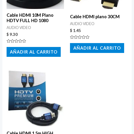
Cable HDMI 10M Plano
Cable HDMI plano 30CM
HDTV FULL HD 1080
AUDIO VIDEO
AUDIO VIDEO
$
1.45
$
9.30
Valorado
con
Valorado
AÑADIR AL CARRITO
0
con
AÑADIR AL CARRITO
de
0
5
de
5
Cable HDMI 1.5m HIGH