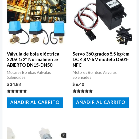
Válvula de bola eléctrica
Servo 360 grados 5.5 kg/cm
220V 1/2″ Normalmente
DC 4,8 V-6 V modelo DS04-
ABIERTO DN15-DN50
NFC
Motores Bombas Valvulas
Motores Bombas Valvulas
Solenoides
Solenoides
$
34.88
$
6.40
Valorado
Valorado
con
con
AÑADIR AL CARRITO
AÑADIR AL CARRITO
5.00
5.00
de 5
de 5