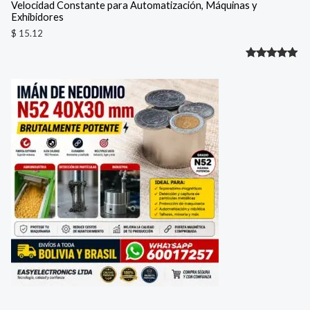
Velocidad Constante para Automatización, Máquinas y
Exhibidores
$
15.12
Valorado
1
con
5.00
de 5 en
base a
valoración
de un
cliente