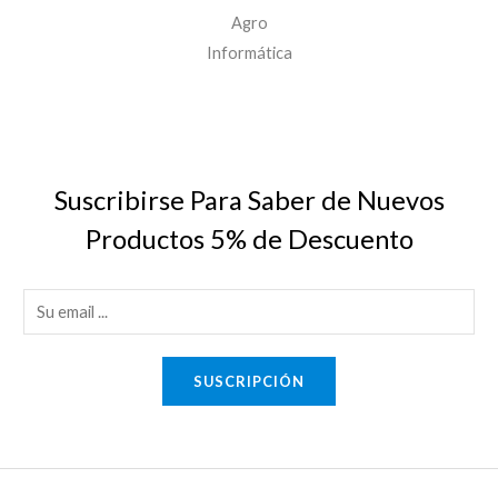
Agro
Informática
Suscribirse Para Saber de Nuevos
Productos 5% de Descuento
E
m
a
SUSCRIPCIÓN
i
l
*