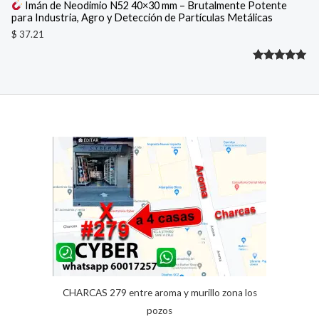
Imán de Neodimio N52 40×30 mm – Brutalmente Potente
para Industria, Agro y Detección de Partículas Metálicas
$
37.21
Valorado
1
con
5.00
de 5 en
base a
valoración
de un
cliente
CHARCAS 279 entre aroma y murillo zona los
pozos