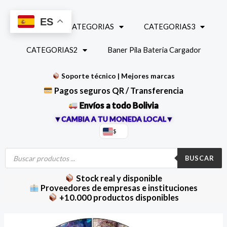
Ir
al
ES
INICIO
CATEGORIAS
CATEGORIAS3
contenido
CATEGORIAS2
Baner Pila Bateria Cargador
Soporte técnico | Mejores marcas
Pagos seguros QR / Transferencia
Envíos a todo Bolivia
▼CAMBIA A TU MONEDA LOCAL▼
$
Búsqueda
de
BUSCAR
productos
Stock real y disponible
Proveedores de empresas e instituciones
+10.000 productos disponibles
Mini