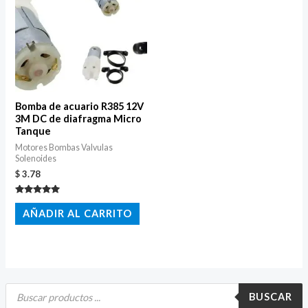
Bomba de acuario R385 12V
3M DC de diafragma Micro
Tanque
Motores Bombas Valvulas
Solenoides
$
3.78
Valorado
con
AÑADIR AL CARRITO
5.00
de 5
B
ú
BUSCAR
s