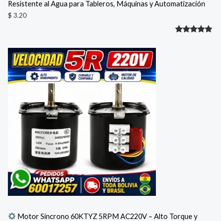
Resistente al Agua para Tableros, Máquinas y Automatización
$
3.20
Valorado
1
con
5.00
de 5 en
base a
valoración
de un
cliente
Motor Síncrono 60KTYZ 5RPM AC220V – Alto Torque y