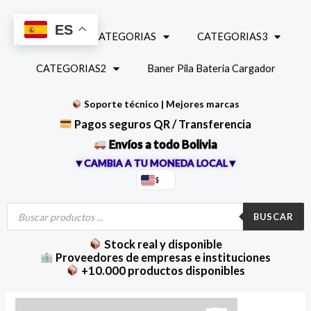
Ir
al
ES
INICIO
CATEGORIAS
CATEGORIAS3
contenido
CATEGORIAS2
Baner Pila Bateria Cargador
Soporte técnico | Mejores marcas
Pagos seguros QR / Transferencia
Envíos a todo Bolivia
▼CAMBIA A TU MONEDA LOCAL▼
$
Búsqueda
de
BUSCAR
productos
Stock real y disponible
Proveedores de empresas e instituciones
+10.000 productos disponibles
Super