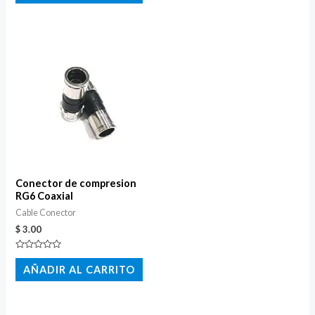
de
5
5
Conector de compresion
RG6 Coaxial
Cable Conector
$
3.00
Valorado
con
AÑADIR AL CARRITO
0
de
5