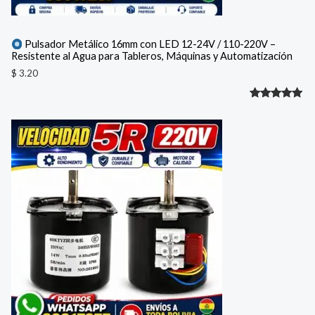
Pulsador Metálico 16mm con LED 12-24V / 110-220V –
Resistente al Agua para Tableros, Máquinas y Automatización
$
3.20
Valorado
1
con
5.00
de 5 en
base a
valoración
de un
cliente