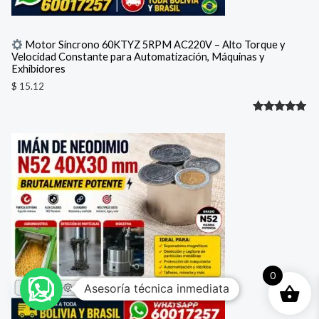
Motor Síncrono 60KTYZ 5RPM AC220V – Alto Torque y
Velocidad Constante para Automatización, Máquinas y
Exhibidores
$
15.12
Valorado
1
con
5.00
de 5 en
base a
valoración
de un
cliente
0
Asesoría técnica inmediata