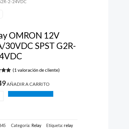
G2R-2-24VDC
ON
30VDC
lay OMRON 12V
A/30VDC SPST G2R-
C
24VDC
ad
(
1
valoración de cliente)
do con
49
 5 en
AÑADIR A CARRITO
a
ión de
nte
845
Categoría:
Relay
Etiqueta:
relay