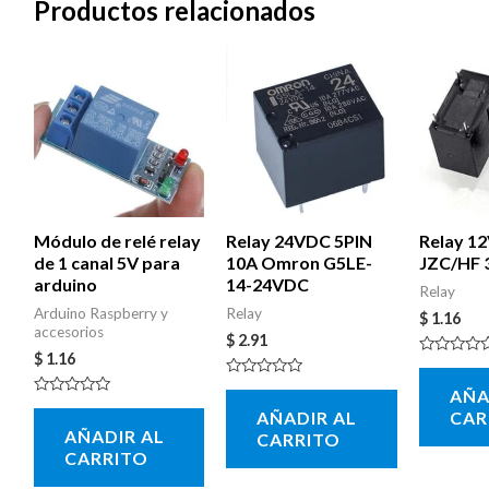
Productos relacionados
Módulo de relé relay
Relay 24VDC 5PIN
Relay 12
de 1 canal 5V para
10A Omron G5LE-
JZC/HF 
arduino
14-24VDC
Relay
Arduino Raspberry y
Relay
$
1.16
accesorios
$
2.91
$
1.16
Valorado
con
Valorado
AÑA
0
con
Valorado
de
AÑADIR AL
CAR
0
con
5
de
AÑADIR AL
0
CARRITO
5
de
CARRITO
5