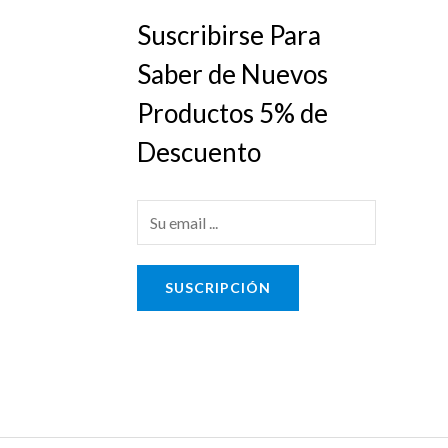
Suscribirse Para
Saber de Nuevos
Productos 5% de
Descuento
E
m
a
SUSCRIPCIÓN
i
l
*