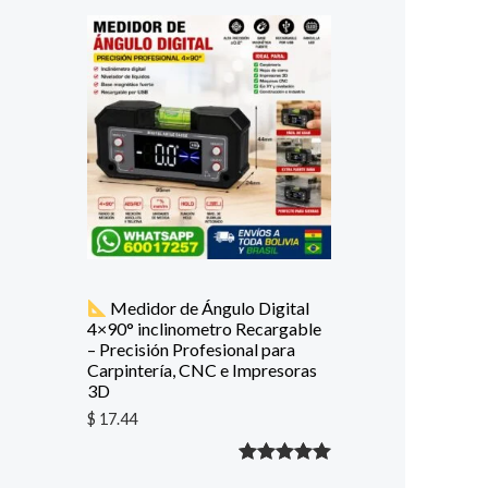
con
5.00
de
5 en base
a
valoración
de un
cliente
Medidor de Ángulo Digital
4×90° inclinometro Recargable
– Precisión Profesional para
Carpintería, CNC e Impresoras
3D
$
17.44
Valorado
1