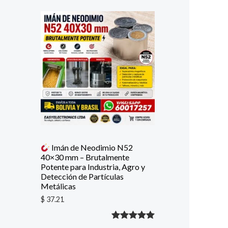
Imán de Neodimio N52
40×30 mm – Brutalmente
Potente para Industria, Agro y
Detección de Partículas
Metálicas
$
37.21
Valorado
1