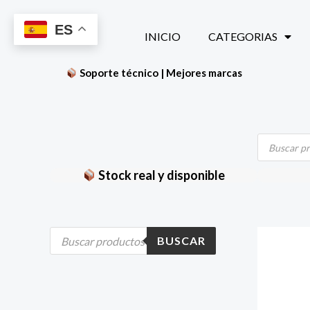
Ir
ES
al
INICIO
CATEGORIAS
contenido
Soporte técnico | Mejores marcas
Búsqueda
de
productos
Stock real y disponible
B
BUSCAR
ú
s
q
u
e
d
a