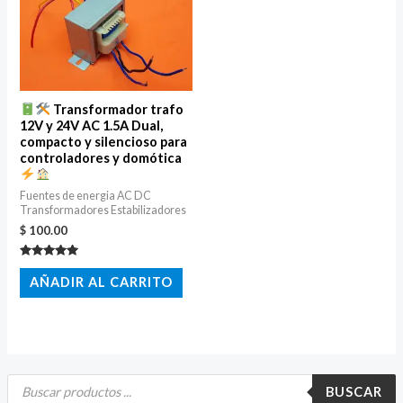
Transformador trafo
12V y 24V AC 1.5A Dual,
compacto y silencioso para
controladores y domótica
Fuentes de energia AC DC
Transformadores Estabilizadores
$
100.00
Valorado
con
AÑADIR AL CARRITO
5.00
de 5
B
ú
BUSCAR