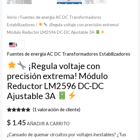
Inicio
/
Fuentes de energia AC DC Transformadores
Estabilizadores
/
¡Regula voltaje con precisión extrema!
Módulo Reductor LM2596 DC-DC Ajustable 3A
$
Fuentes de energia AC DC Transformadores Estabilizadores
¡Regula voltaje con
precisión extrema! Módulo
Reductor LM2596 DC-DC
Ajustable 3A
(
1
valoración de cliente)
Valorado
1
con
5.00
de
$
1.45
AÑADIR A CARRITO
5 en base
a
valoración
de un
¿Cansado de quemar circuitos por voltajes inestables? ¿Tus
cliente