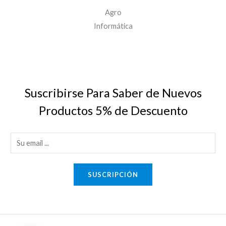
Agro
Informática
Suscribirse Para Saber de Nuevos
Productos 5% de Descuento
E
m
a
SUSCRIPCIÓN
i
l
*