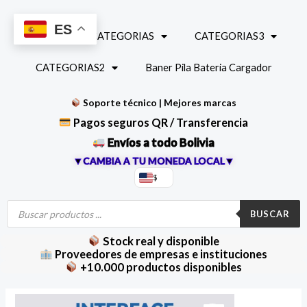
Ir
al
ES
INICIO
CATEGORIAS
CATEGORIAS3
contenido
CATEGORIAS2
Baner Pila Bateria Cargador
Soporte técnico | Mejores marcas
Pagos seguros QR / Transferencia
Envíos a todo Bolivia
▼CAMBIA A TU MONEDA LOCAL▼
$
Búsqueda
de
BUSCAR
productos
Stock real y disponible
Proveedores de empresas e instituciones
+10.000 productos disponibles