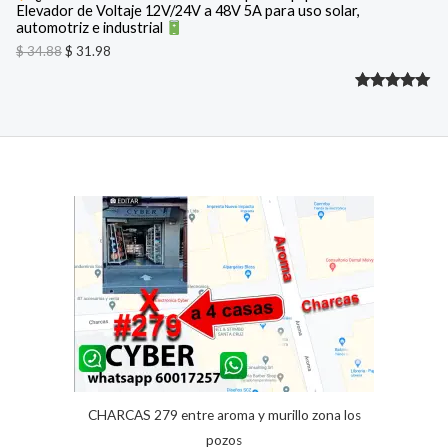
Elevador de Voltaje 12V/24V a 48V 5A para uso solar,
O
.
automotriz e industrial
3
9
F
4
8
$
34.88
$
31.98
.
.
8
E
Valorado
2
8
.
R
con
5.00
de 5 en
T
base a
A
valoracione
s de
clientes
CHARCAS 279 entre aroma y murillo zona los
pozos