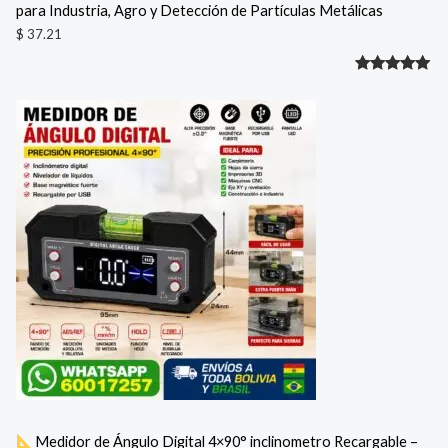
para Industria, Agro y Detección de Partículas Metálicas
$
37.21
Valorado
1
con
5.00
de 5 en
base a
valoración
de un
cliente
Medidor de Ángulo Digital 4×90° inclinometro Recargable –