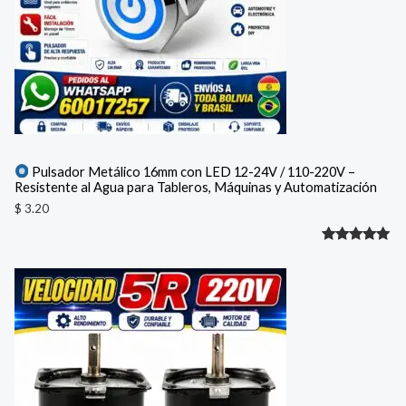
Pulsador Metálico 16mm con LED 12-24V / 110-220V –
Resistente al Agua para Tableros, Máquinas y Automatización
$
3.20
Valorado
1
con
5.00
de 5 en
base a
valoración
de un
cliente