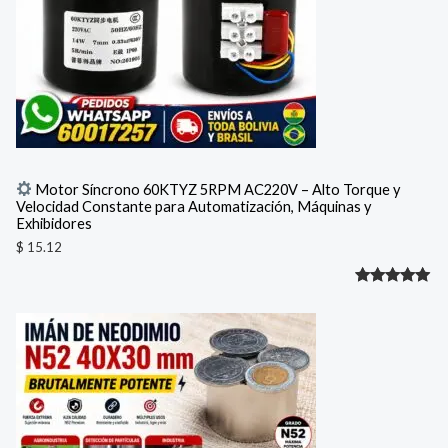
Motor Síncrono 60KTYZ 5RPM AC220V – Alto Torque y
Velocidad Constante para Automatización, Máquinas y
Exhibidores
$
15.12
Valorado
1
con
5.00
de 5 en
base a
valoración
de un
cliente