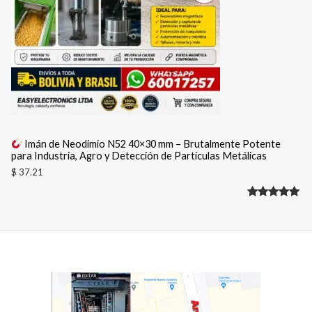
Imán de Neodimio N52 40×30 mm – Brutalmente Potente
para Industria, Agro y Detección de Partículas Metálicas
$
37.21
Valorado
1
con
5.00
de 5 en
base a
valoración
de un
cliente