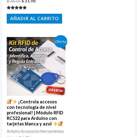
$
36.05
$
31.98
5
Valorado
con
AÑADIR AL CARRITO
5.00
de 5
El
El
¡Oferta!
precio
precio
original
actual
era:
es:
$ 2.62.
$ 1.74.
¡Controla accesos
con tecnología de nivel
profesional! | Módulo RFID
RC522 para Arduino con
tarjetas blanca y azul
Arduino Accesorios Herramientas