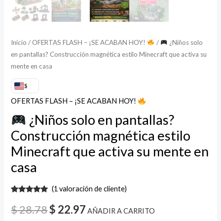
Inicio
/
OFERTAS FLASH – ¡SE ACABAN HOY!
/
¿Niños solo
en pantallas? Construcción magnética estilo Minecraft que activa su
mente en casa
$
OFERTAS FLASH – ¡SE ACABAN HOY!
¿Niños solo en pantallas?
Construcción magnética estilo
Minecraft que activa su mente en
casa
(
1
valoración de cliente)
Valorado
1
con
5.00
de
$
28.78
$
22.97
AÑADIR A CARRITO
5 en base
a
valoración