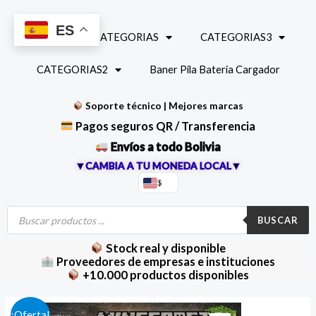
Ir
al
ES
INICIO
CATEGORIAS
CATEGORIAS3
contenido
CATEGORIAS2
Baner Pila Bateria Cargador
Soporte técnico | Mejores marcas
Pagos seguros QR / Transferencia
Envíos a todo Bolivia
▼CAMBIA A TU MONEDA LOCAL▼
$
Búsqueda
de
BUSCAR
productos
Stock real y disponible
Proveedores de empresas e instituciones
+10.000 productos disponibles
El
El
¡Oferta!