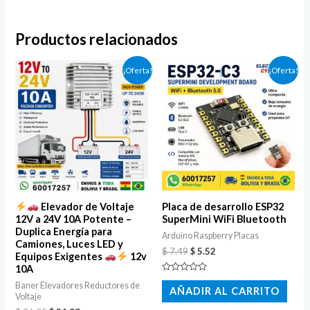
Productos relacionados
El
El
El
El
¡Oferta!
¡Oferta!
precio
precio
precio
precio
original
actual
original
actual
era:
es:
era:
es:
$ 36.05.
$ 31.98.
$ 7.49.
$ 5.52.
Elevador de Voltaje
Placa de desarrollo ESP32
12V a 24V 10A Potente –
SuperMini WiFi Bluetooth
Duplica Energía para
Arduino Raspberry Placas
Camiones, Luces LED y
$
7.49
$
5.52
Equipos Exigentes
12v
10A
Valorado
Baner Elevadores Reductores de
con
AÑADIR AL CARRITO
0
Voltaje
de