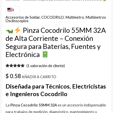
cantidad
$
Accesorios de Soldar
,
COCODRILO
,
Multímetro
,
Multímetros
Osciloscopios
Pinza Cocodrilo 55MM 32A
de Alta Corriente – Conexión
Segura para Baterías, Fuentes y
Electrónica
(
1
valoración de cliente)
Valorado
1
con
5.00
de
$
0.58
AÑADIR A CARRITO
5 en base
a
valoración
Diseñada para Técnicos, Electricistas
de un
cliente
e Ingenieros
Cocodrilo
La
Pinza Cocodrilo 55MM 32A
es un accesorio indispensable
para trabajos de medición, diagnóstico, mantenimiento y