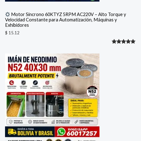
Motor Síncrono 60KTYZ 5RPM AC220V – Alto Torque y
Velocidad Constante para Automatización, Máquinas y
Exhibidores
$
15.12
Valorado
1
con
5.00
de 5 en
base a
valoración
de un
cliente