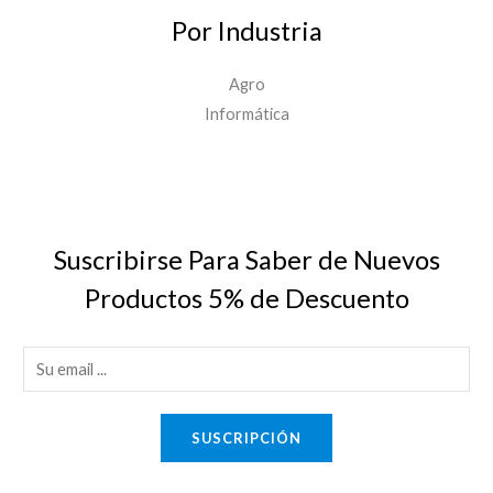
Por Industria
Agro
Informática
Suscribirse Para Saber de Nuevos
Productos 5% de Descuento
E
m
a
SUSCRIPCIÓN
i
l