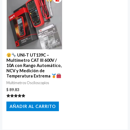
UNI‑T UT139C –
Multímetro CAT III 600V /
10A con Rango Automático,
NCV y Medición de
Temperatura Extrema
Multímetros Osciloscopios
$
89.83
Valorado
con
AÑADIR AL CARRITO
5.00
de 5