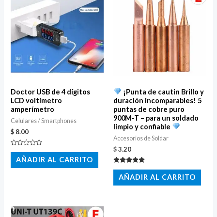
Doctor USB de 4 dígitos
¡Punta de cautin Brillo y
LCD voltímetro
duración incomparables! 5
amperímetro
puntas de cobre puro
900M‑T – para un soldado
Celulares / Smartphones
limpio y confiable
$
8.00
Accesorios de Soldar
$
3.20
Valorado
con
AÑADIR AL CARRITO
0
de
Valorado
5
con
AÑADIR AL CARRITO
5.00
de 5