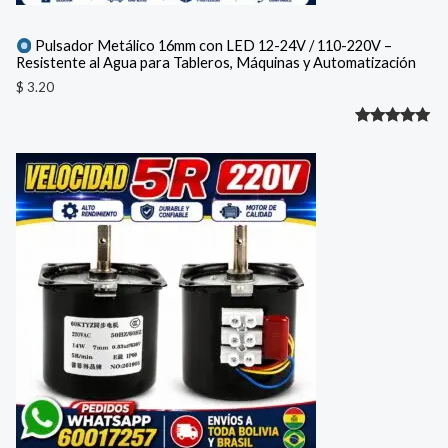
Pulsador Metálico 16mm con LED 12-24V / 110-220V –
Resistente al Agua para Tableros, Máquinas y Automatización
$
3.20
Valorado
1
con
5.00
de 5 en
base a
valoración
de un
cliente