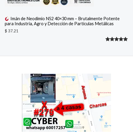
Imán de Neodimio N52 40×30 mm – Brutalmente Potente
para Industria, Agro y Detección de Partículas Metálicas
$
37.21
Valorado
1
con
5.00
de 5 en
base a
valoración
de un
cliente