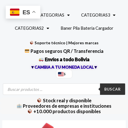
Ir
al
ES
INICIO
CATEGORIAS
CATEGORIAS3
contenido
CATEGORIAS2
Baner Pila Bateria Cargador
Soporte técnico | Mejores marcas
Pagos seguros QR / Transferencia
Envíos a todo Bolivia
▼CAMBIA A TU MONEDA LOCAL▼
$
Búsqueda
de
BUSCAR
productos
Stock real y disponible
Proveedores de empresas e instituciones
+10.000 productos disponibles