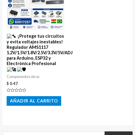
¡Protege tus circuitos
y evita voltajes inestables!
Regulador AMS1117
1.2V/1.5V/1.8V/2.5V/3.3V/5V/ADJ
para Arduino, ESP32 y
Electrónica Profesional
Componentes otros
$
0.47
Valorado
con
AÑADIR AL CARRITO
0
de
5
B