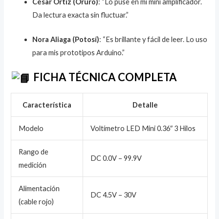
César Ortiz (Oruro)
: “Lo puse en mi mini amplificador.
Da lectura exacta sin fluctuar.”
Nora Aliaga (Potosí)
: “Es brillante y fácil de leer. Lo uso
para mis prototipos Arduino.”
FICHA TÉCNICA COMPLETA
Característica
Detalle
Modelo
Voltímetro LED Mini 0.36″ 3 Hilos
Rango de
DC 0.0V – 99.9V
medición
Alimentación
DC 4.5V – 30V
(cable rojo)