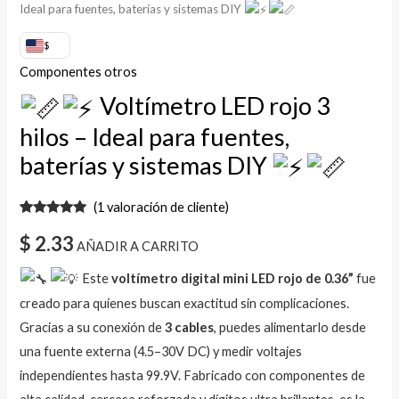
Ideal para fuentes, baterías y sistemas DIY
$
cantidad
Componentes otros
Voltímetro LED rojo 3
hilos – Ideal para fuentes,
baterías y sistemas DIY
(
1
valoración de cliente)
Valorado
1
con
5.00
de
$
2.33
AÑADIR A CARRITO
5 en base
a
valoración
de un
Este
voltímetro digital mini LED rojo de 0.36”
fue
cliente
creado para quienes buscan exactitud sin complicaciones.
Gracias a su conexión de
3 cables
, puedes alimentarlo desde
una fuente externa (4.5–30V DC) y medir voltajes
independientes hasta 99.9V. Fabricado con componentes de