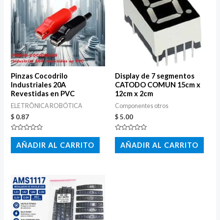
Pinzas Cocodrilo
Display de 7 segmentos
Industriales 20A
CATODO COMUN 15cm x
Revestidas en PVC
12cm x 2cm
ELETRÔNICA ROBÓTICA
Componentes otros
$
0.87
$
5.00
Valorado
Valorado
con
con
AÑADIR AL CARRITO
AÑADIR AL CARRITO
0
0
de
de
5
5