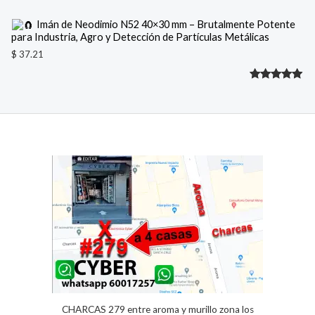
Imán de Neodimio N52 40×30 mm – Brutalmente Potente
para Industria, Agro y Detección de Partículas Metálicas
$
37.21
Valorado
1
con
5.00
de 5 en
base a
valoración
de un
cliente
CHARCAS 279 entre aroma y murillo zona los