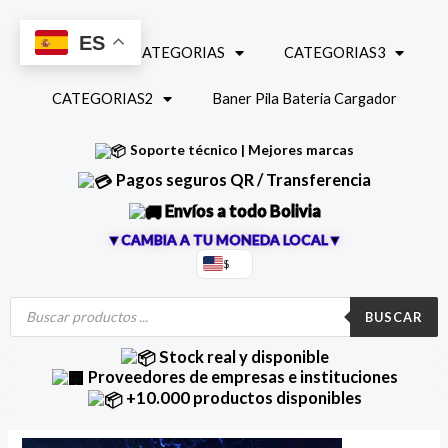
Ir
al
ES
INICIO
CATEGORIAS
CATEGORIAS3
contenido
CATEGORIAS2
Baner Pila Bateria Cargador
Soporte técnico | Mejores marcas
Pagos seguros QR / Transferencia
Envíos a todo Bolivia
▼CAMBIA A TU MONEDA LOCAL▼
$
Búsqueda
de
BUSCAR
productos
Stock real y disponible
Proveedores de empresas e instituciones
+10.000 productos disponibles