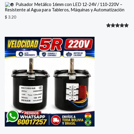
Pulsador Metálico 16mm con LED 12-24V / 110-220V –
Resistente al Agua para Tableros, Máquinas y Automatización
$
3.20
Valorado
1
con
5.00
de 5 en
base a
valoración
de un
cliente