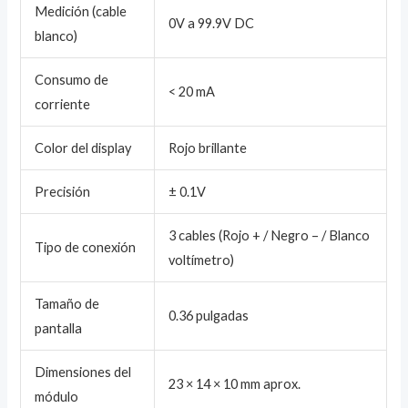
Medición (cable
0V a 99.9V DC
blanco)
Consumo de
< 20 mA
corriente
Color del display
Rojo brillante
Precisión
± 0.1V
3 cables (Rojo + / Negro – / Blanco
Tipo de conexión
voltímetro)
Tamaño de
0.36 pulgadas
pantalla
Dimensiones del
23 × 14 × 10 mm aprox.
módulo