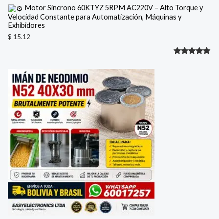
Motor Síncrono 60KTYZ 5RPM AC220V – Alto Torque y
Velocidad Constante para Automatización, Máquinas y
Exhibidores
$
15.12
Valorado
1
con
5.00
de 5 en
base a
valoración
de un
cliente