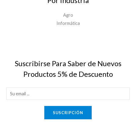
Por Industria
Agro
Informática
Suscribirse Para Saber de Nuevos
Productos 5% de Descuento
E
m
a
SUSCRIPCIÓN
i
l
*