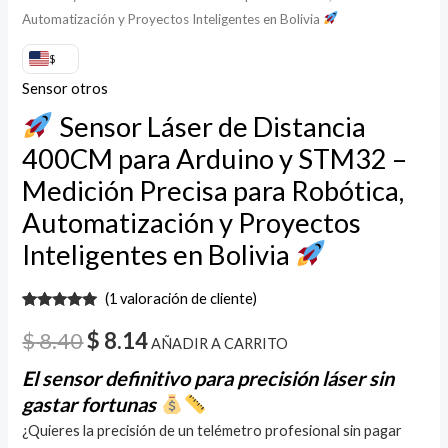
Proyectos
Automatización y Proyectos Inteligentes en Bolivia
Inteligentes
en
$
Bolivia
Sensor otros
Sensor Láser de Distancia
cantidad
400CM para Arduino y STM32 –
Medición Precisa para Robótica,
Automatización y Proyectos
Inteligentes en Bolivia
(
1
valoración de cliente)
Valorado
1
con
5.00
de
$
8.40
$
8.14
AÑADIR A CARRITO
5 en base
a
valoración
El sensor definitivo para precisión láser sin
de un
cliente
gastar fortunas
¿Quieres la precisión de un telémetro profesional sin pagar