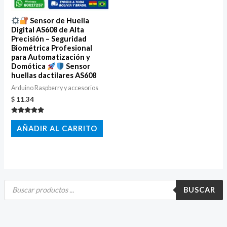
Sensor de Huella
Digital AS608 de Alta
Precisión – Seguridad
Biométrica Profesional
para Automatización y
Domótica
Sensor
huellas dactilares AS608
Arduino Raspberry y accesorios
$
11.34
Valorado
con
AÑADIR AL CARRITO
5.00
de 5
B
ú
BUSCAR
s
q
u
e
d