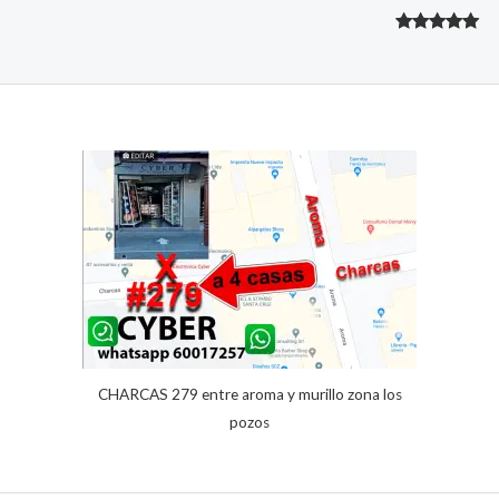
Valorado
1
con
5.00
de 5 en
base a
valoración
de un
cliente
CHARCAS 279 entre aroma y murillo zona los
pozos