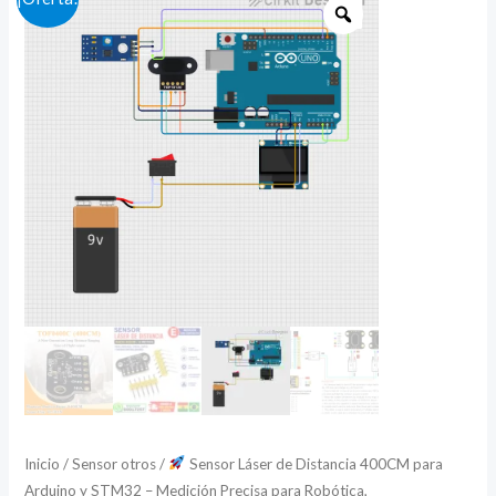
Sensor
precio
precio
Láser
de
original
actual
Distancia
era:
es:
400CM
$ 8.40.
$ 8.14.
para
Arduino
y
STM32
–
Medición
Precisa
para
Robótica,
Automatización
Inicio
/
Sensor otros
/
Sensor Láser de Distancia 400CM para
y
Arduino y STM32 – Medición Precisa para Robótica,