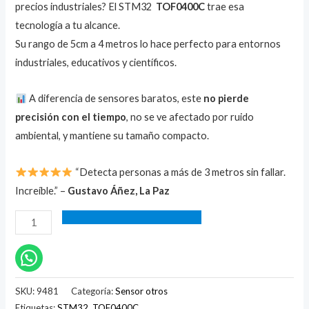
precios industriales? El STM32
TOF0400C
trae esa
tecnología a tu alcance.
Su rango de 5cm a 4 metros lo hace perfecto para entornos
industriales, educativos y científicos.
A diferencia de sensores baratos, este
no pierde
precisión con el tiempo
, no se ve afectado por ruido
ambiental, y mantiene su tamaño compacto.
“Detecta personas a más de 3 metros sin fallar.
Increíble.” –
Gustavo Áñez, La Paz
SKU:
9481
Categoría:
Sensor otros
Etiquetas:
STM32
,
TOF0400C