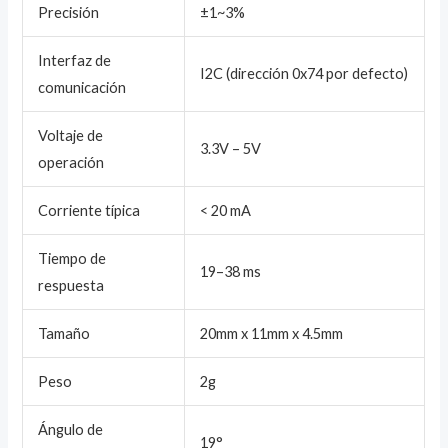
Precisión
±1~3%
Interfaz de
I2C (dirección 0x74 por defecto)
comunicación
Voltaje de
3.3V – 5V
operación
Corriente típica
< 20 mA
Tiempo de
19–38 ms
respuesta
Tamaño
20mm x 11mm x 4.5mm
Peso
2g
Ángulo de
19°