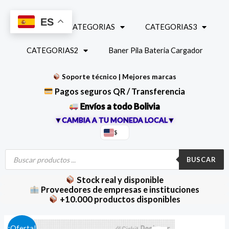
Ir
al
ES
INICIO
CATEGORIAS
CATEGORIAS3
contenido
CATEGORIAS2
Baner Pila Bateria Cargador
Soporte técnico | Mejores marcas
Pagos seguros QR / Transferencia
Envíos a todo Bolivia
▼CAMBIA A TU MONEDA LOCAL▼
$
Búsqueda
de
BUSCAR
productos
Stock real y disponible
Proveedores de empresas e instituciones
+10.000 productos disponibles
El
El
¡Oferta!