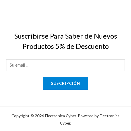
Suscribirse Para Saber de Nuevos
Productos 5% de Descuento
E
m
a
SUSCRIPCIÓN
i
l
*
Copyright © 2026 Electronica Cyber. Powered by Electronica
Cyber.