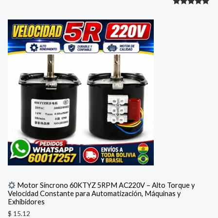
Valorado
1
con
5.00
de 5 en
base a
valoración
de un
cliente
Motor Síncrono 60KTYZ 5RPM AC220V – Alto Torque y
Velocidad Constante para Automatización, Máquinas y
Exhibidores
$
15.12