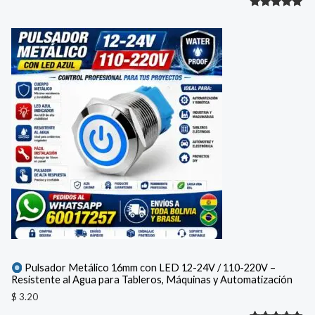
Valorado
1
con
5.00
de 5 en
base a
valoración
de un
cliente
Pulsador Metálico 16mm con LED 12-24V / 110-220V –
Resistente al Agua para Tableros, Máquinas y Automatización
$
3.20