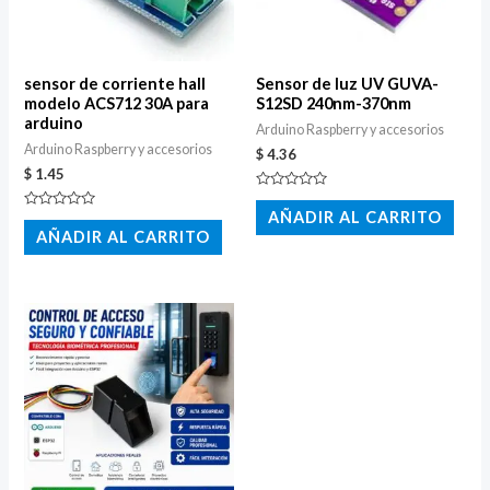
sensor de corriente hall
Sensor de luz UV GUVA-
modelo ACS712 30A para
S12SD 240nm-370nm
arduino
Arduino Raspberry y accesorios
Arduino Raspberry y accesorios
$
4.36
$
1.45
Valorado
con
AÑADIR AL CARRITO
Valorado
0
con
AÑADIR AL CARRITO
de
0
5
de
5