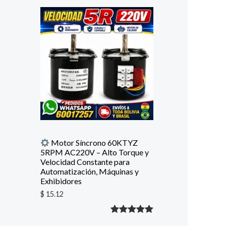
con
5.00
de
5 en base
a
valoración
de un
cliente
Motor Síncrono 60KTYZ
5RPM AC220V – Alto Torque y
Velocidad Constante para
Automatización, Máquinas y
Exhibidores
$
15.12
Valorado
1