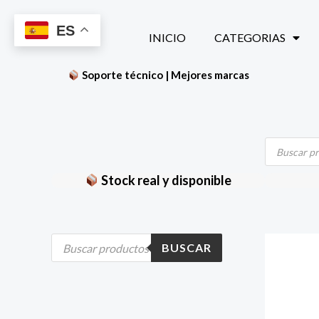
Ir
ES
al
INICIO
CATEGORIAS
contenido
Soporte técnico | Mejores marcas
Búsqueda
de
productos
Stock real y disponible
B
BUSCAR
ú
s
q
u
e
d
a