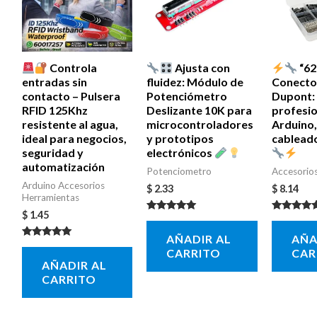
Controla
Ajusta con
“62
entradas sin
fluidez: Módulo de
Conector
contacto – Pulsera
Potenciómetro
Dupont: 
RFID 125Khz
Deslizante 10K para
profesio
resistente al agua,
microcontroladores
Arduino,
ideal para negocios,
y prototipos
cablead
seguridad y
electrónicos
automatización
Potenciometro
Accesorio
Arduino Accesorios
$
2.33
$
8.14
Herramientas
$
1.45
Valorado con
Valorado c
5.00
5.00
AÑADIR AL
AÑA
de 5
de 5
Valorado con
CARRITO
CAR
5.00
AÑADIR AL
de 5
CARRITO