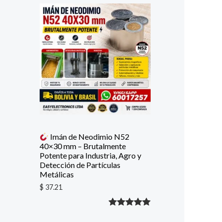
con
5.00
de
5 en base
a
valoración
de un
cliente
Imán de Neodimio N52
40×30 mm – Brutalmente
Potente para Industria, Agro y
Detección de Partículas
Metálicas
$
37.21
Valorado
1