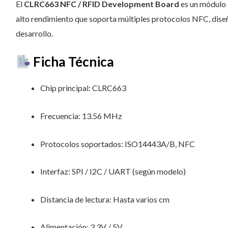
El
CLRC663 NFC / RFID Development Board
es un módulo d
alto rendimiento que soporta múltiples protocolos NFC, dise
desarrollo.
Ficha Técnica
Chip principal: CLRC663
Frecuencia: 13.56 MHz
Protocolos soportados: ISO14443A/B, NFC
Interfaz: SPI / I2C / UART (según modelo)
Distancia de lectura: Hasta varios cm
Alimentación: 3.3V / 5V