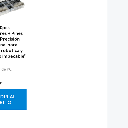
0pcs
es + Pines
Precisión
nal para
 robótica y
o impecable”
s de PC
on
DIR AL
RITO