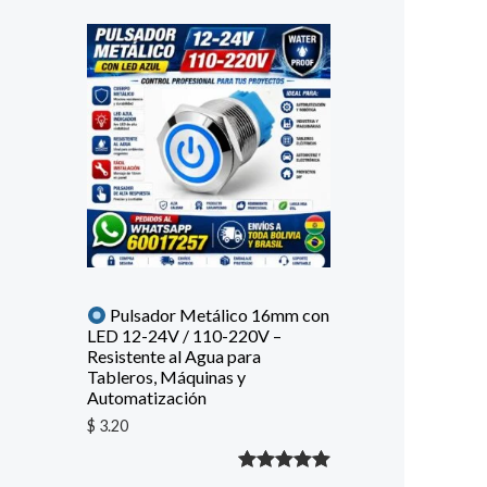
Pulsador Metálico 16mm con
LED 12-24V / 110-220V –
Resistente al Agua para
Tableros, Máquinas y
Automatización
$
3.20
Valorado
1