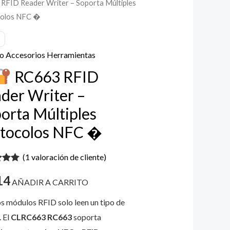
RFID Reader Writer – Soporta Múltiples
colos NFC �
3
r
o Accesorios Herramientas
RC663 RFID
der Writer –
a
les
orta Múltiples
olos
tocolos NFC �
(
1
valoración de cliente)
ad
do con
14
 5 en
AÑADIR A CARRITO
a
ión de
 módulos RFID solo leen un tipo de
nte
. El
CLRC663 RC663
soporta