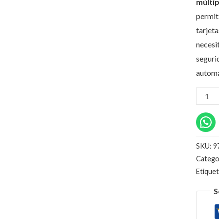
múlti
permit
tarjeta
necesi
seguri
automá
SKU:
9
Catego
Etique
S