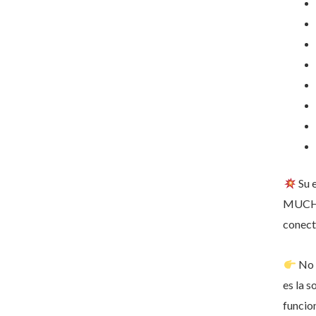
Su e
MUCHÍ
conect
No 
es la 
funcio