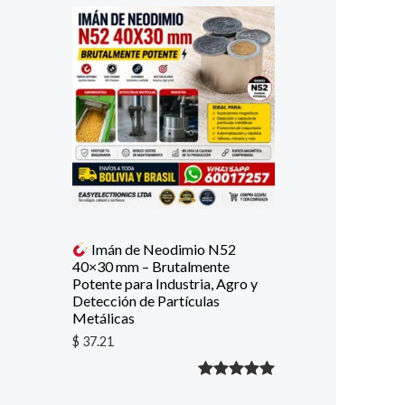
con
5.00
de
5 en base
a
valoración
de un
cliente
Imán de Neodimio N52
40×30 mm – Brutalmente
Potente para Industria, Agro y
Detección de Partículas
Metálicas
$
37.21
Valorado
1