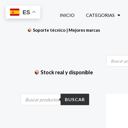
Ir
ES
al
INICIO
CATEGORIAS
contenido
Soporte técnico | Mejores marcas
Búsqueda
de
productos
Stock real y disponible
B
BUSCAR
ú
s
q
u
e
d
a