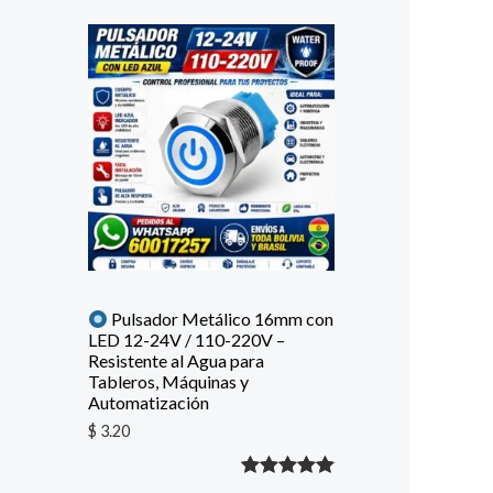
Pulsador Metálico 16mm con
LED 12-24V / 110-220V –
Resistente al Agua para
Tableros, Máquinas y
Automatización
$
3.20
Valorado
1