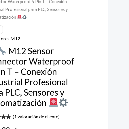
tor Waterproof 5 Pin T – Conexión
ial Profesional para PLC, Sensores y
tización
ctor
proof
tores M12
M12 Sensor
nector Waterproof
in T – Conexión
ión
ustrial Profesional
ial
a PLC, Sensores y
ional
omatización
(
1
valoración de cliente)
es
do con
 5 en