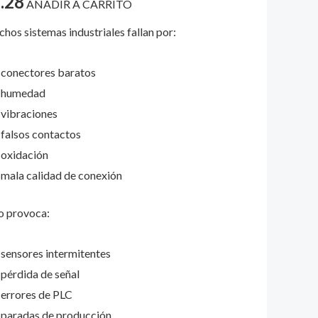
.28
AÑADIR A CARRITO
a
tización
ión de
os sistemas industriales fallan por:
nte
conectores baratos
ad
humedad
vibraciones
falsos contactos
oxidación
mala calidad de conexión
o provoca:
sensores intermitentes
pérdida de señal
errores de PLC
paradas de producción