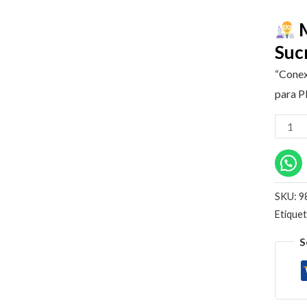
M
Suc
“Conex
para P
SKU:
9
Etique
S