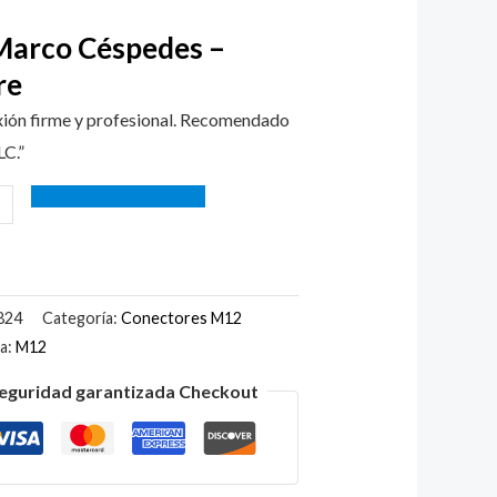
arco Céspedes –
re
ión firme y profesional. Recomendado
LC.”
824
Categoría:
Conectores M12
ta:
M12
eguridad garantizada Checkout