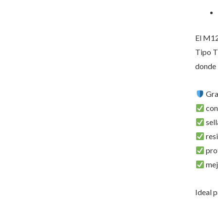
El M12
Tipo T
donde 
Grac
con
sel
resi
pro
mejo
Ideal p