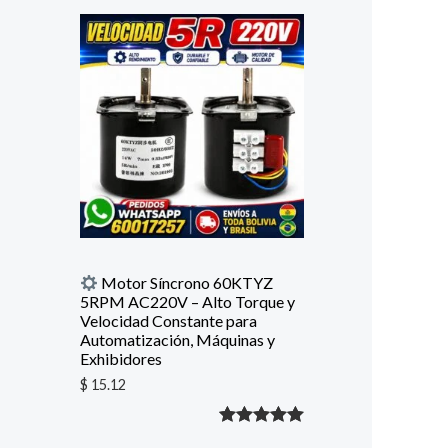
con
5.00
de
5 en base
a
valoración
de un
cliente
Motor Síncrono 60KTYZ
5RPM AC220V – Alto Torque y
Velocidad Constante para
Automatización, Máquinas y
Exhibidores
$
15.12
Valorado
1