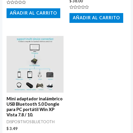
$
38.00
Valorado
con
AÑADIR AL CARRITO
Valorado
0
con
AÑADIR AL CARRITO
de
0
5
de
5
Mini adaptador inalámbrico
USB Bluetooth 5.0 Dongle
para PC portátil Win XP
Vista 7.8 / 10.
DISPOSITIVOS BLUETOOTH
$
3.49