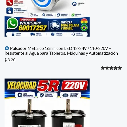
Pulsador Metálico 16mm con LED 12-24V / 110-220V –
Resistente al Agua para Tableros, Máquinas y Automatización
$
3.20
Valorado
1
con
5.00
de 5 en
base a
valoración
de un
cliente