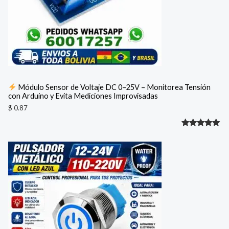
Módulo Sensor de Voltaje DC 0–25V – Monitorea Tensión
con Arduino y Evita Mediciones Improvisadas
$
0.87
Valorado
1
con
5.00
de 5 en
base a
valoración
de un
cliente