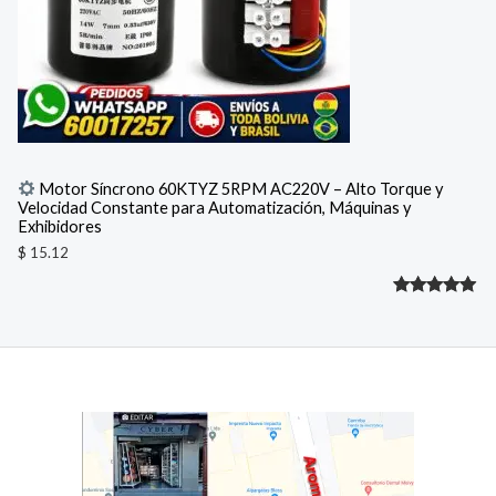
Motor Síncrono 60KTYZ 5RPM AC220V – Alto Torque y
Velocidad Constante para Automatización, Máquinas y
Exhibidores
$
15.12
Valorado
1
con
5.00
de 5 en
base a
valoración
de un
cliente