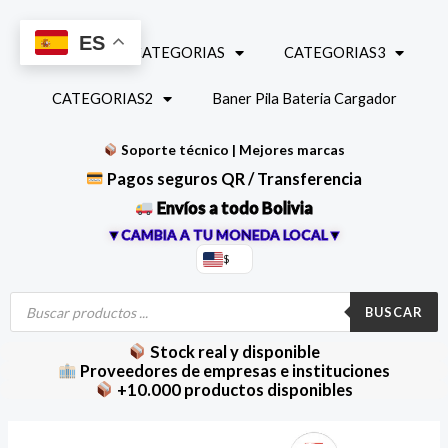
Ir
al
ES
INICIO
CATEGORIAS
CATEGORIAS3
contenido
CATEGORIAS2
Baner Pila Bateria Cargador
Soporte técnico | Mejores marcas
Pagos seguros QR / Transferencia
Envíos a todo Bolivia
▼CAMBIA A TU MONEDA LOCAL▼
$
Búsqueda
de
BUSCAR
productos
Stock real y disponible
Proveedores de empresas e instituciones
+10.000 productos disponibles
Adaptador