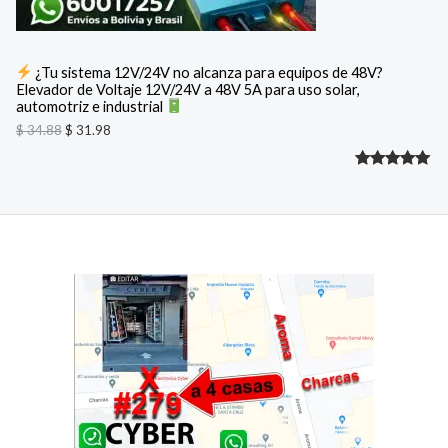
e
:
E
r
$
a
N
:
3
¿Tu sistema 12V/24V no alcanza para equipos de 48V?
$
1
Elevador de Voltaje 12V/24V a 48V 5A para uso solar,
O
.
automotriz e industrial
3
9
F
4
8
$
34.88
$
31.98
.
.
8
E
Valorado
2
8
.
R
con
5.00
de 5 en
T
base a
A
valoracione
s de
clientes