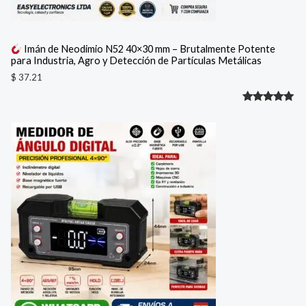
Imán de Neodimio N52 40×30 mm – Brutalmente Potente
para Industria, Agro y Detección de Partículas Metálicas
$
37.21
Valorado
1
con
5.00
de 5 en
base a
valoración
de un
cliente