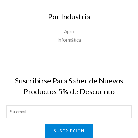
Por Industria
Agro
Informática
Suscribirse Para Saber de Nuevos
Productos 5% de Descuento
E
m
a
SUSCRIPCIÓN
i