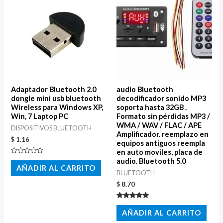
Adaptador Bluetooth 2.0
audio Bluetooth
dongle mini usb bluetooth
decodificador sonido MP3
Wireless para Windows XP,
soporta hasta 32GB .
Win, 7 Laptop PC
Formato sin pérdidas MP3 /
WMA / WAV / FLAC / APE
DISPOSITIVOS BLUETOOTH
Amplificador. reemplazo en
$
1.16
equipos antiguos reempla
en auto moviles, placa de
Valorado
audio. Bluetooth 5.0
con
AÑADIR AL CARRITO
0
BLUETOOTH
de
5
$
8.70
Valorado
con
AÑADIR AL CARRITO
5.00
de 5