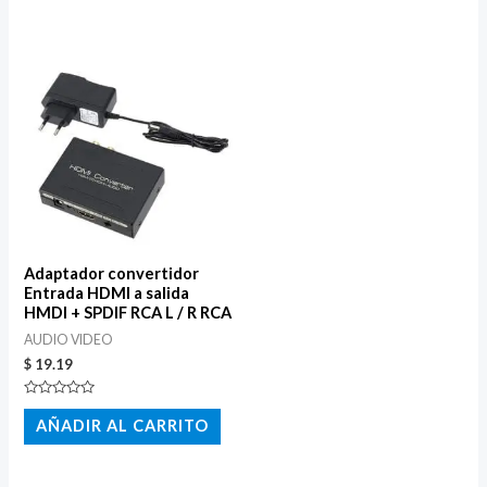
Adaptador convertidor
Entrada HDMI a salida
HMDI + SPDIF RCA L / R RCA
AUDIO VIDEO
$
19.19
Valorado
con
AÑADIR AL CARRITO
0
de
5