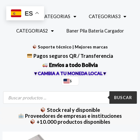
Ir
al
ES
INICIO
CATEGORIAS
CATEGORIAS3
contenido
CATEGORIAS2
Baner Pila Bateria Cargador
Soporte técnico | Mejores marcas
Pagos seguros QR / Transferencia
Envíos a todo Bolivia
▼CAMBIA A TU MONEDA LOCAL▼
$
Búsqueda
de
BUSCAR
productos
Stock real y disponible
Proveedores de empresas e instituciones
+10.000 productos disponibles
Adaptador