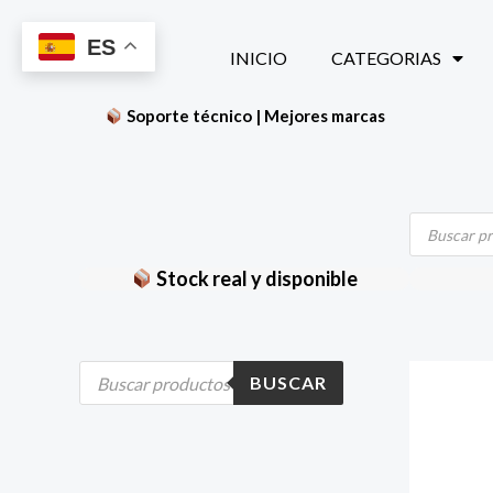
Ir
ES
al
INICIO
CATEGORIAS
contenido
Soporte técnico | Mejores marcas
Búsqueda
de
productos
Stock real y disponible
B
BUSCAR
ú
s
q
u
e
d
a