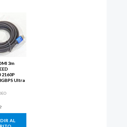
DMI 3m
PEED
 2160P
8GBPS Ultra
DEO
DIR AL
RITO