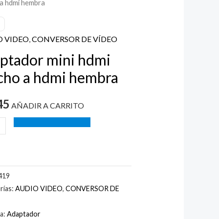
a hdmi hembra
O VIDEO
,
CONVERSOR DE VÍDEO
ptador mini hdmi
ho a hdmi hembra
a
ad
45
AÑADIR A CARRITO
419
rías:
AUDIO VIDEO
,
CONVERSOR DE
ta:
Adaptador