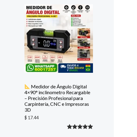
con
5.00
de
5 en base
a
valoración
de un
cliente
Medidor de Ángulo Digital
4×90° inclinometro Recargable
– Precisión Profesional para
Carpintería, CNC e Impresoras
3D
$
17.44
Valorado
1