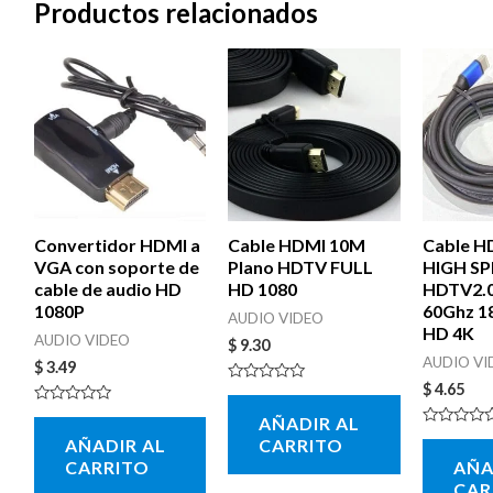
Productos relacionados
Convertidor HDMI a
Cable HDMI 10M
Cable H
VGA con soporte de
Plano HDTV FULL
HIGH S
cable de audio HD
HD 1080
HDTV2.0
1080P
60Ghz 1
AUDIO VIDEO
HD 4K
AUDIO VIDEO
$
9.30
AUDIO VI
$
3.49
$
4.65
Valorado
con
Valorado
AÑADIR AL
0
con
de
Valorado
AÑADIR AL
CARRITO
0
5
con
de
CARRITO
AÑA
0
5
de
CAR