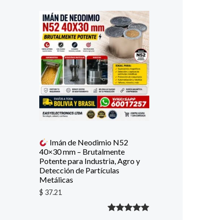
Imán de Neodimio N52
40×30 mm – Brutalmente
Potente para Industria, Agro y
Detección de Partículas
Metálicas
$
37.21
Valorado
1