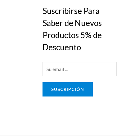
Suscribirse Para
Saber de Nuevos
Productos 5% de
Descuento
E
m
a
SUSCRIPCIÓN
i
l
*