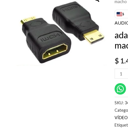
macho 
mini
hdmi
$
macho
AUDI
a
ada
hdmi
mac
hembr
cantid
$
1.
SKU:
3
Catego
VÍDEO
Etique