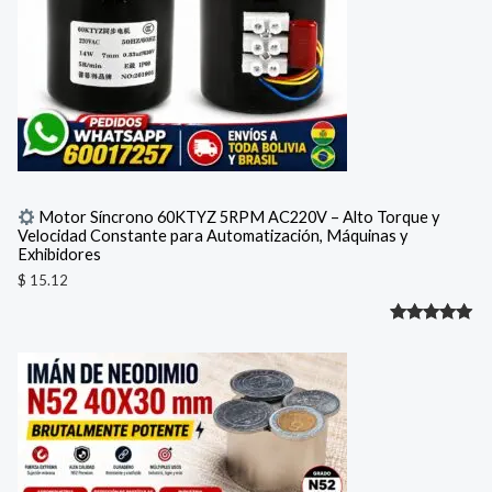
Motor Síncrono 60KTYZ 5RPM AC220V – Alto Torque y
Velocidad Constante para Automatización, Máquinas y
Exhibidores
$
15.12
Valorado
1
con
5.00
de 5 en
base a
valoración
de un
cliente