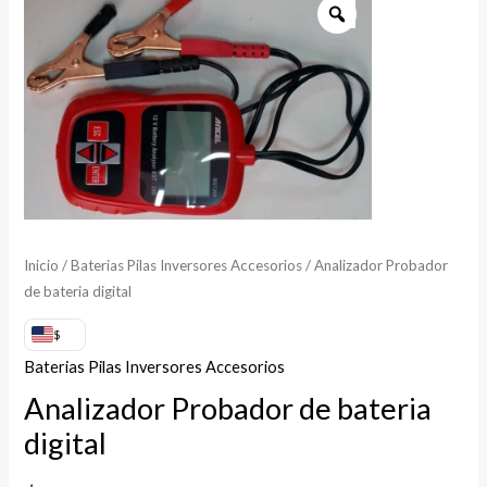
Probador
de
bateria
digital
cantidad
Inicio
/
Baterias Pilas Inversores Accesorios
/ Analizador Probador
de bateria digital
$
Baterias Pilas Inversores Accesorios
Analizador Probador de bateria
digital