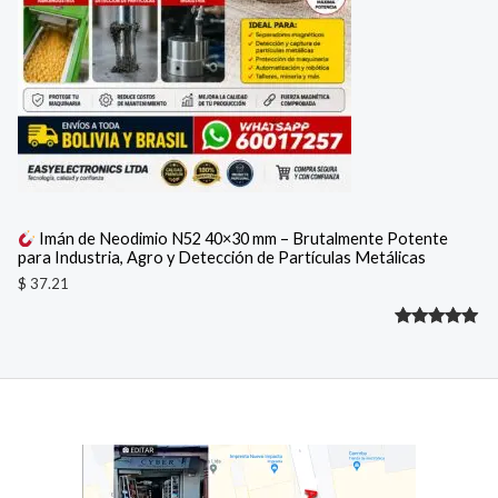
Imán de Neodimio N52 40×30 mm – Brutalmente Potente
para Industria, Agro y Detección de Partículas Metálicas
$
37.21
Valorado
1
con
5.00
de 5 en
base a
valoración
de un
cliente