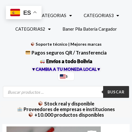
Ir
al
ES
INICIO
CATEGORIAS
CATEGORIAS3
contenido
CATEGORIAS2
Baner Pila Bateria Cargador
Soporte técnico | Mejores marcas
Pagos seguros QR / Transferencia
Envíos a todo Bolivia
▼CAMBIA A TU MONEDA LOCAL▼
$
Búsqueda
de
BUSCAR
productos
Stock real y disponible
Proveedores de empresas e instituciones
+10.000 productos disponibles
Analizador