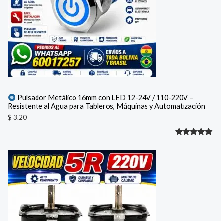
Pulsador Metálico 16mm con LED 12-24V / 110-220V –
Resistente al Agua para Tableros, Máquinas y Automatización
$
3.20
Valorado
1
con
5.00
de 5 en
base a
valoración
de un
cliente