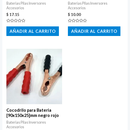
Baterias Pilas Inversores
Baterias Pilas Inversores
Accesorios
Accesorios
$
17.15
$
10.00
Valorado
Valorado
con
con
AÑADIR AL CARRITO
AÑADIR AL CARRITO
0
0
de
de
5
5
Cocodrilo para Bateria
[90x150x25]mm negro rojo
Baterias Pilas Inversores
Accesorios