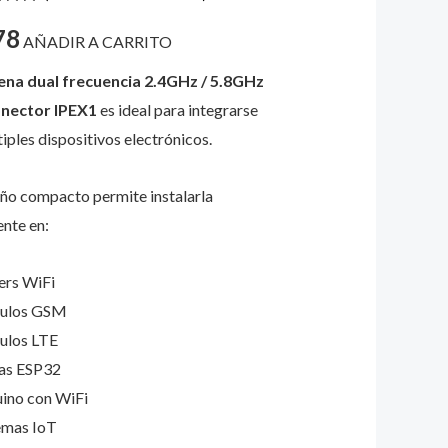
do con
,
78
 5 en
AÑADIR A CARRITO
a
o
ión de
ena dual frecuencia 2.4GHz / 5.8GHz
nte
onector IPEX1
es ideal para integrarse
itivos
iples dispositivos electrónicos.
bricos
ad
eño compacto permite instalarla
ente en:
ers WiFi
ulos GSM
ulos LTE
as ESP32
ino con WiFi
emas IoT