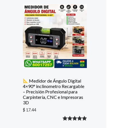
con
5.00
de
5 en base
a
valoración
de un
cliente
Medidor de Ángulo Digital
4×90° inclinometro Recargable
– Precisión Profesional para
Carpintería, CNC e Impresoras
3D
$
17.44
Valorado
1