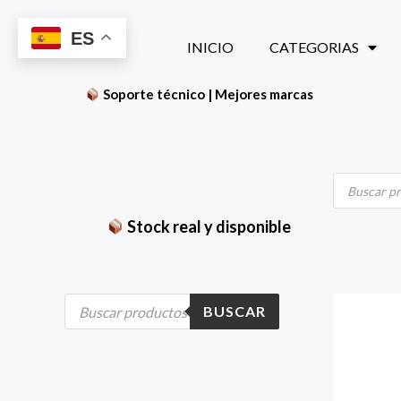
Ir
ES
al
INICIO
CATEGORIAS
contenido
Soporte técnico | Mejores marcas
Búsqueda
de
productos
Stock real y disponible
B
BUSCAR
ú
s
q
u
e
d
a