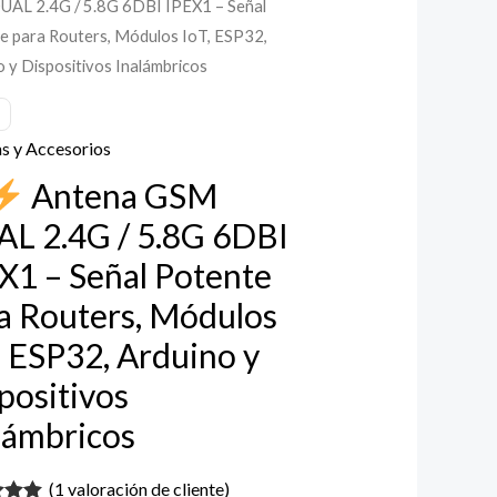
AL 2.4G / 5.8G 6DBI IPEX1 – Señal
e para Routers, Módulos IoT, ESP32,
a
o y Dispositivos Inalámbricos
s y Accesorios
Antena GSM
L 2.4G / 5.8G 6DBI
X1 – Señal Potente
a Routers, Módulos
, ESP32, Arduino y
e
positivos
lámbricos
s,
os
(
1
valoración de cliente)