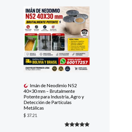
Imán de Neodimio N52
40×30 mm – Brutalmente
Potente para Industria, Agro y
Detección de Partículas
Metálicas
$
37.21
Valorado
1