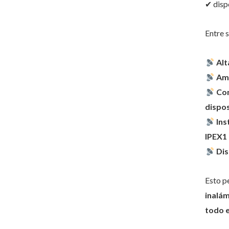
✔ disp
Entre s
Alt
Amp
Com
dispos
Ins
IPEX1
Dis
Esto p
inalám
todo e