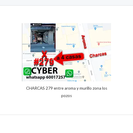
.
R
con
5.00
de 5 en
T
base a
A
valoracione
s de
clientes
CHARCAS 279 entre aroma y murillo zona los
pozos