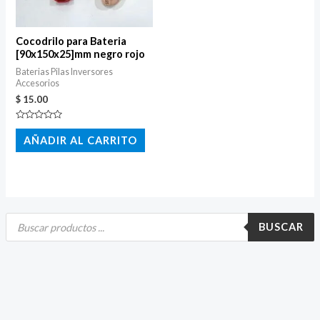
Cocodrilo para Bateria
[90x150x25]mm negro rojo
Baterias Pilas Inversores
Accesorios
$
15.00
Valorado
con
AÑADIR AL CARRITO
0
de
5
B
ú
BUSCAR
s
q
u
e
d
a
d
e
p