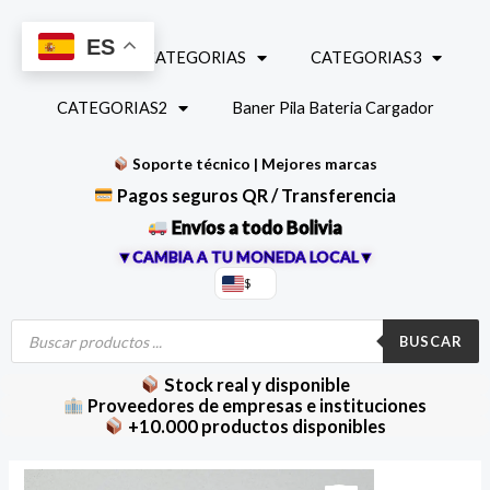
Ir
al
ES
INICIO
CATEGORIAS
CATEGORIAS3
contenido
CATEGORIAS2
Baner Pila Bateria Cargador
Soporte técnico | Mejores marcas
Pagos seguros QR / Transferencia
Envíos a todo Bolivia
▼CAMBIA A TU MONEDA LOCAL▼
$
Búsqueda
de
BUSCAR
productos
Stock real y disponible
Proveedores de empresas e instituciones
+10.000 productos disponibles
Batería