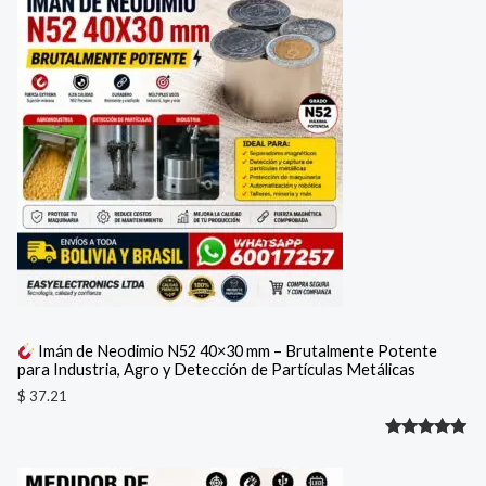
Imán de Neodimio N52 40×30 mm – Brutalmente Potente
para Industria, Agro y Detección de Partículas Metálicas
$
37.21
Valorado
1
con
5.00