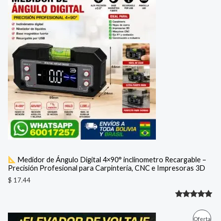
de 5 en
base a
valoración
de un
cliente
Medidor de Ángulo Digital 4×90° inclinometro Recargable –
Precisión Profesional para Carpintería, CNC e Impresoras 3D
$
17.44
Valorado
1
con
5.00
E
E
P
Oferta