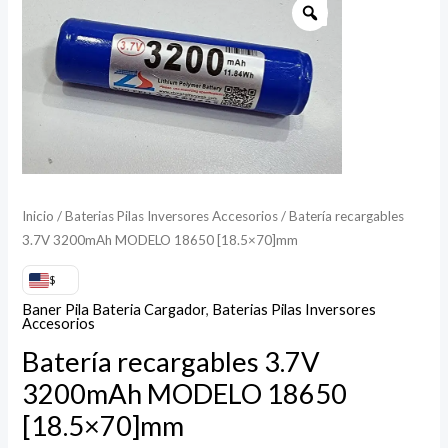
recargables
3.7V
3200mAh
MODELO
18650
[18.5x70]mm
cantidad
Inicio
/
Baterias Pilas Inversores Accesorios
/ Batería recargables
3.7V 3200mAh MODELO 18650 [18.5×70]mm
$
Baner Pila Bateria Cargador
,
Baterias Pilas Inversores
Accesorios
Batería recargables 3.7V
3200mAh MODELO 18650
[18.5×70]mm