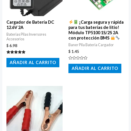
Cargador de Batería DC
¡Carga segura y rápida
12.6V 2A
para tus baterías de litio!
Módulo TP5100 1S/2S 2A
Baterias Pilas Inversores
con protección BMS
Accesorios
Baner Pila Bateria Cargador
$
6.98
$
1.45
Valorado
con
AÑADIR AL CARRITO
Valorado
5.00
con
AÑADIR AL CARRITO
de 5
0
de
5