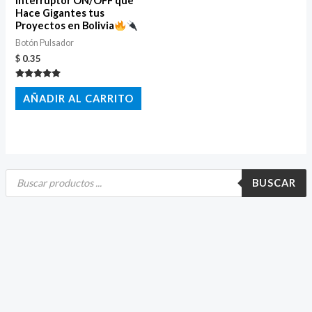
Interruptor ON/OFF que
Hace Gigantes tus
Proyectos en Bolivia
Botón Pulsador
$
0.35
Valorado
con
AÑADIR AL CARRITO
5.00
de 5
B
ú
BUSCAR
s
q
u
e
d
a
d
e
p
r
o
d
u