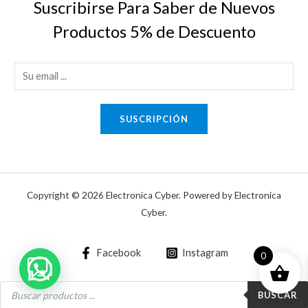
Suscribirse Para Saber de Nuevos
Productos 5% de Descuento
E
m
a
SUSCRIPCIÓN
i
l
*
Copyright © 2026 Electronica Cyber. Powered by Electronica
Cyber.
Facebook
Instagram
0
Búsqueda
de
BUSCAR
productos