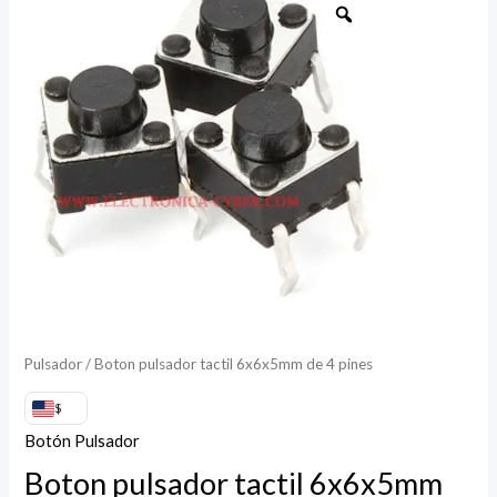
pulsador
tactil
6x6x5mm
de
4
pines
cantidad
Pulsador
/ Boton pulsador tactil 6x6x5mm de 4 pines
$
Botón Pulsador
Boton pulsador tactil 6x6x5mm