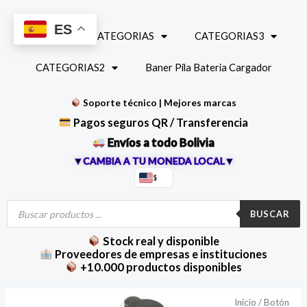
Ir
al
ES
INICIO
CATEGORIAS
CATEGORIAS3
contenido
CATEGORIAS2
Baner Pila Bateria Cargador
Soporte técnico | Mejores marcas
Pagos seguros QR / Transferencia
Envíos a todo Bolivia
▼CAMBIA A TU MONEDA LOCAL▼
$
Búsqueda
de
BUSCAR
productos
Stock real y disponible
Proveedores de empresas e instituciones
+10.000 productos disponibles
Boton
Inicio
/
Botón