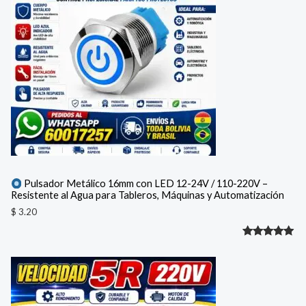
valoración
de un
cliente
Pulsador Metálico 16mm con LED 12-24V / 110-220V –
Resistente al Agua para Tableros, Máquinas y Automatización
$
3.20
Valorado
1
con
5.00
de 5 en
base a