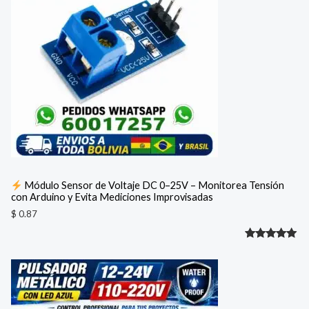
Módulo Sensor de Voltaje DC 0–25V – Monitorea Tensión
con Arduino y Evita Mediciones Improvisadas
$
0.87
Valorado
1
con
5.00
de 5 en
base a