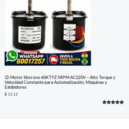
valoración
de un
cliente
Motor Síncrono 60KTYZ 5RPM AC220V – Alto Torque y
Velocidad Constante para Automatización, Máquinas y
Exhibidores
$
15.12
Valorado
1
con
5.00
de 5 en
base a