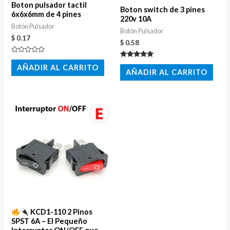
Boton pulsador tactil
Boton switch de 3 pines
6x6x6mm de 4 pines
220v 10A
Botón Pulsador
Botón Pulsador
$
0.17
$
0.58
Valorado
Valorado
con
AÑADIR AL CARRITO
con
0
AÑADIR AL CARRITO
5.00
de
de 5
5
KCD1-110 2 Pinos
SPST 6A – El Pequeño