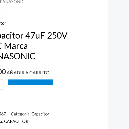
 PANASONIC
tor
acitor 47uF 250V
SONIC
C Marca
ad
NASONIC
00
AÑADIR A CARRITO
567
Categoría:
Capacitor
ta:
CAPACITOR