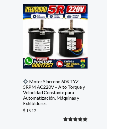
con
5.00
de
5 en base
a
valoración
de un
cliente
Motor Síncrono 60KTYZ
5RPM AC220V – Alto Torque y
Velocidad Constante para
Automatización, Máquinas y
Exhibidores
$
15.12
Valorado
1