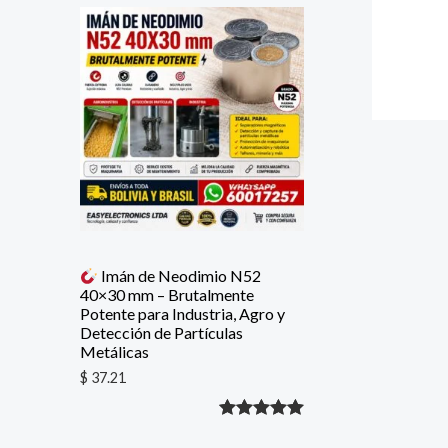
con
5.00
de
5 en base
a
valoración
de un
cliente
Imán de Neodimio N52
40×30 mm – Brutalmente
Potente para Industria, Agro y
Detección de Partículas
Metálicas
$
37.21
Valorado
1