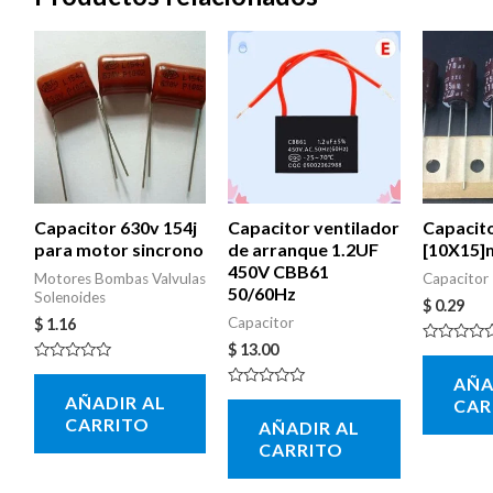
Capacitor 630v 154j
Capacitor ventilador
Capacito
para motor sincrono
de arranque 1.2UF
[10X15
450V CBB61
Motores Bombas Valvulas
Capacitor
50/60Hz
Solenoides
$
0.29
Capacitor
$
1.16
$
13.00
Valorado
con
Valorado
AÑA
0
con
de
Valorado
AÑADIR AL
0
CAR
5
con
de
CARRITO
AÑADIR AL
0
5
de
CARRITO
5