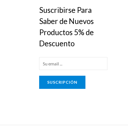
Suscribirse Para
Saber de Nuevos
Productos 5% de
Descuento
E
m
a
SUSCRIPCIÓN
i
l
*