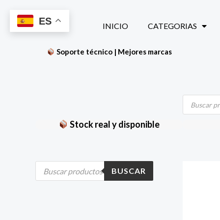
Ir
ES
al
INICIO
CATEGORIAS
contenido
Soporte técnico | Mejores marcas
Búsqueda
de
productos
Stock real y disponible
B
BUSCAR
ú
s
q
u
e
d
a