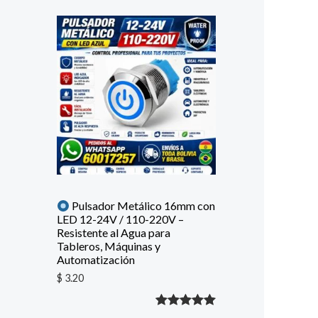
Pulsador Metálico 16mm con
LED 12-24V / 110-220V –
Resistente al Agua para
Tableros, Máquinas y
Automatización
$
3.20
Valorado
1