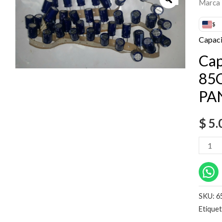
Marca
47uF
250V
$
85C
Capaci
Marca
Cap
PANA
85
cantid
PA
$
5.
SKU:
6
Etique