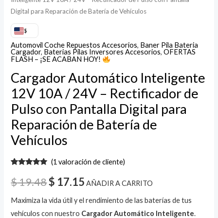
Batería
Digital para Reparación de Batería de Vehículos
de
Vehículos
$
cantidad
Automovil Coche Repuestos Accesorios
,
Baner Pila Bateria
Cargador
,
Baterias Pilas Inversores Accesorios
,
OFERTAS
FLASH – ¡SE ACABAN HOY!
Cargador Automático Inteligente
12V 10A / 24V – Rectificador de
Pulso con Pantalla Digital para
Reparación de Batería de
Vehículos
(
1
valoración de cliente)
Valorado
1
con
5.00
de
$
19.48
$
17.15
AÑADIR A CARRITO
5 en base
a
valoración
de un
Maximiza la vida útil y el rendimiento de las baterías de tus
cliente
vehículos con nuestro
Cargador Automático Inteligente
.