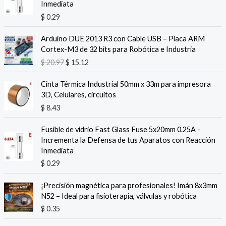
Inmediata
$
0.29
E
E
Arduino DUE 2013 R3 con Cable USB – Placa ARM
l
l
Cortex-M3 de 32 bits para Robótica e Industria
p
p
$
20.97
$
15.12
r
r
e
e
Cinta Térmica Industrial 50mm x 33m para impresora
c
c
3D, Celulares, circuitos
i
i
$
8.43
o
o
o
a
r
c
Fusible de vidrio Fast Glass Fuse 5x20mm 0.25A -
i
t
Incrementa la Defensa de tus Aparatos con Reacción
g
u
Inmediata
i
a
$
0.29
n
l
a
e
¡Precisión magnética para profesionales! Imán 8x3mm
l
s
N52 – Ideal para fisioterapia, válvulas y robótica
e
:
$
0.35
r
$
a