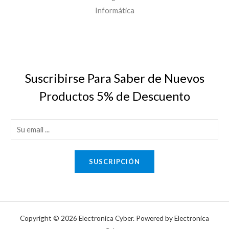
Informática
Suscribirse Para Saber de Nuevos
Productos 5% de Descuento
E
m
a
SUSCRIPCIÓN
i
l
*
Copyright © 2026 Electronica Cyber. Powered by Electronica