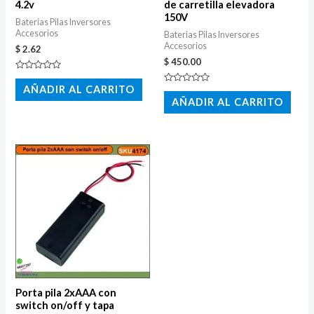
4.2v
de carretilla elevadora
150V
Baterias Pilas Inversores
Accesorios
Baterias Pilas Inversores
Accesorios
$
2.62
$
450.00
Valorado
con
AÑADIR AL CARRITO
Valorado
0
con
AÑADIR AL CARRITO
de
0
5
de
5
Porta pila 2xAAA con
switch on/off y tapa