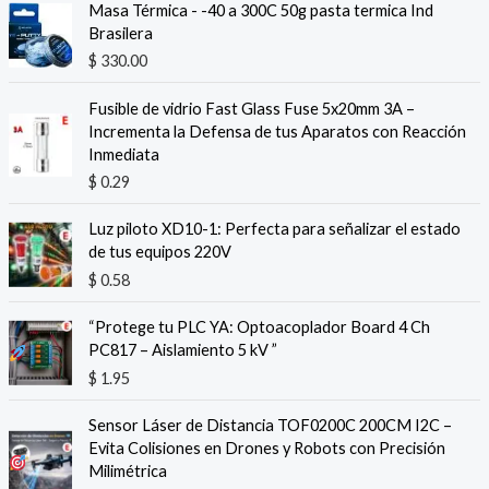
Masa Térmica - -40 a 300C 50g pasta termica Ind
:
1
Brasilera
$
5
$
330.00
.
2
1
Fusible de vidrio Fast Glass Fuse 5x20mm 3A –
0
2
Incrementa la Defensa de tus Aparatos con Reacción
.
.
Inmediata
9
7
$
0.29
.
Luz piloto XD10-1: Perfecta para señalizar el estado
de tus equipos 220V
$
0.58
“Protege tu PLC YA: Optoacoplador Board 4 Ch
PC817 – Aislamiento 5 kV
”
$
1.95
Sensor Láser de Distancia TOF0200C 200CM I2C –
Evita Colisiones en Drones y Robots con Precisión
Milimétrica