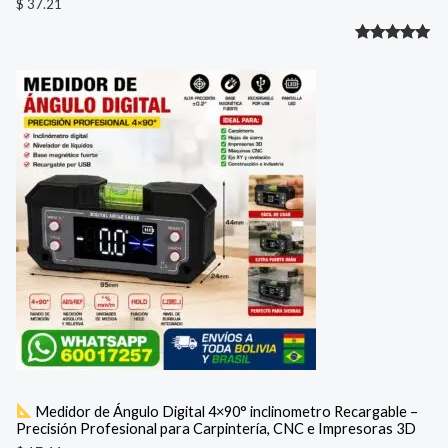
$
37.21
Valorado
1
con
5.00
de 5 en
base a
valoración
de un
cliente
Medidor de Ángulo Digital 4×90° inclinometro Recargable –
Precisión Profesional para Carpintería, CNC e Impresoras 3D