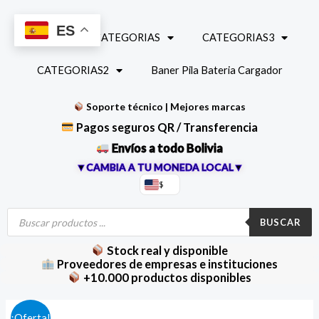
Ir
al
ES
INICIO
CATEGORIAS
CATEGORIAS3
contenido
CATEGORIAS2
Baner Pila Bateria Cargador
Soporte técnico | Mejores marcas
Pagos seguros QR / Transferencia
Envíos a todo Bolivia
▼CAMBIA A TU MONEDA LOCAL▼
$
Búsqueda
de
BUSCAR
productos
Stock real y disponible
Proveedores de empresas e instituciones
+10.000 productos disponibles
Cargador
El
El
¡Oferta!