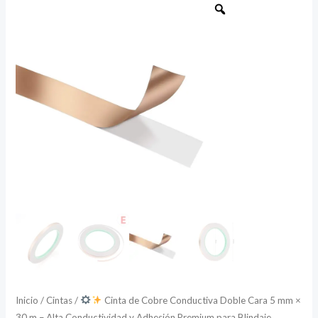
Cinta
de
Cobre
Conductiva
Doble
Cara
5
mm
×
30
m
–
Alta
Conductividad
Inicio
/
Cintas
/
Cinta de Cobre Conductiva Doble Cara 5 mm ×
y
30 m – Alta Conductividad y Adhesión Premium para Blindaje,