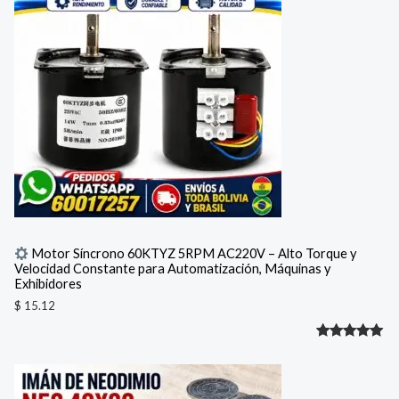
valoración
de un
cliente
Motor Síncrono 60KTYZ 5RPM AC220V – Alto Torque y
Velocidad Constante para Automatización, Máquinas y
Exhibidores
$
15.12
Valorado
1
con
5.00
de 5 en