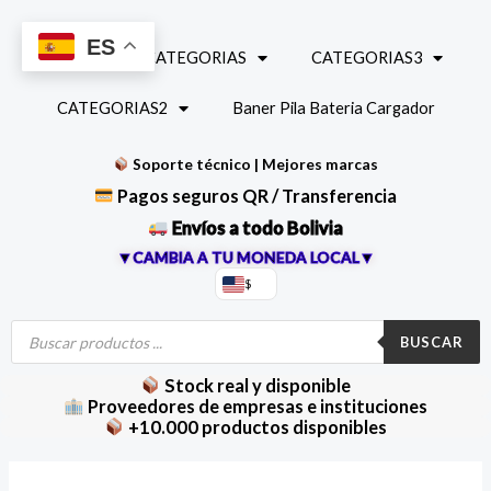
Ir
al
ES
INICIO
CATEGORIAS
CATEGORIAS3
contenido
CATEGORIAS2
Baner Pila Bateria Cargador
Soporte técnico | Mejores marcas
Pagos seguros QR / Transferencia
Envíos a todo Bolivia
▼CAMBIA A TU MONEDA LOCAL▼
$
Búsqueda
de
BUSCAR
productos
Stock real y disponible
Proveedores de empresas e instituciones
+10.000 productos disponibles