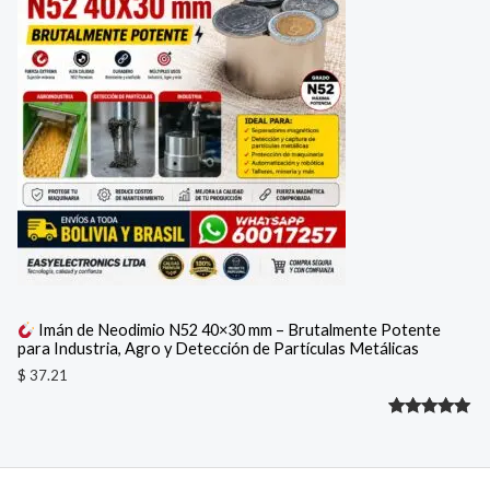
base a
valoración
de un
cliente
Imán de Neodimio N52 40×30 mm – Brutalmente Potente
para Industria, Agro y Detección de Partículas Metálicas
$
37.21
Valorado
1
con
5.00
de 5 en