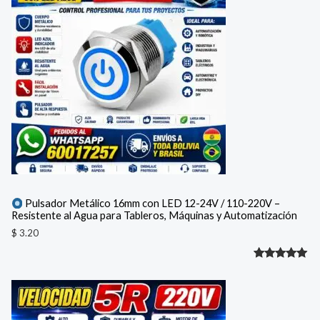
Pulsador Metálico 16mm con LED 12-24V / 110-220V –
Resistente al Agua para Tableros, Máquinas y Automatización
$
3.20
Valorado
1
con
5.00
de 5 en
base a