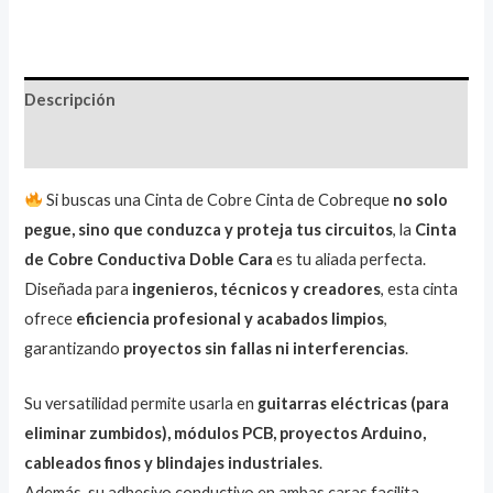
Descripción
Valoraciones (1)
Si buscas una Cinta de Cobre Cinta de Cobreque
no solo
pegue, sino que conduzca y proteja tus circuitos
, la
Cinta
de Cobre Conductiva Doble Cara
es tu aliada perfecta.
Diseñada para
ingenieros, técnicos y creadores
, esta cinta
ofrece
eficiencia profesional y acabados limpios
,
garantizando
proyectos sin fallas ni interferencias
.
Su versatilidad permite usarla en
guitarras eléctricas (para
eliminar zumbidos), módulos PCB, proyectos Arduino,
cableados finos y blindajes industriales
.
Además, su adhesivo conductivo en ambas caras facilita