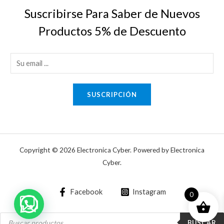
Suscribirse Para Saber de Nuevos
Productos 5% de Descuento
E
m
a
SUSCRIPCIÓN
i
l
*
Copyright © 2026 Electronica Cyber. Powered by Electronica
Cyber.
Facebook
Instagram
0
Asesoría técnica inmediata
Búsqueda
de
BUSCAR