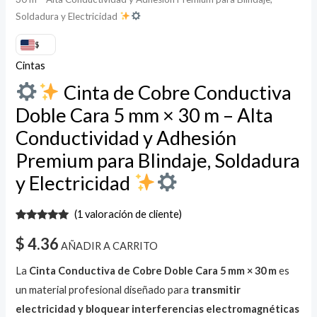
Adhesión
Soldadura y Electricidad
Premium
para
$
Blindaje,
Cintas
Soldadura
Cinta de Cobre Conductiva
y
Doble Cara 5 mm × 30 m – Alta
Electricidad
Conductividad y Adhesión
Premium para Blindaje, Soldadura
cantidad
y Electricidad
(
1
valoración de cliente)
Valorado
1
con
5.00
de
$
4.36
AÑADIR A CARRITO
5 en base
a
valoración
de un
La
Cinta Conductiva de Cobre Doble Cara 5 mm × 30 m
es
cliente
un material profesional diseñado para
transmitir
electricidad y bloquear interferencias electromagnéticas