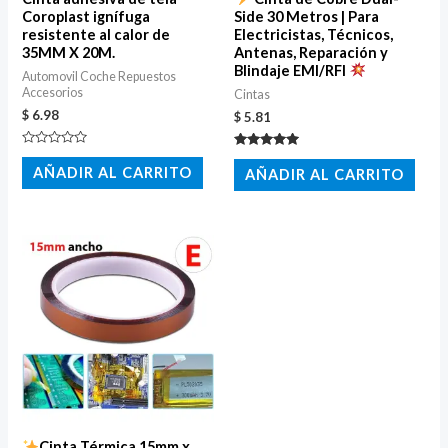
Coroplast ignífuga
Side 30 Metros | Para
resistente al calor de
Electricistas, Técnicos,
35MM X 20M.
Antenas, Reparación y
Blindaje EMI/RFI
Automovil Coche Repuestos
Accesorios
Cintas
$
6.98
$
5.81
Valorado
Valorado
con
con
AÑADIR AL CARRITO
AÑADIR AL CARRITO
0
5.00
de
de 5
5
Cinta Térmica 15mm x