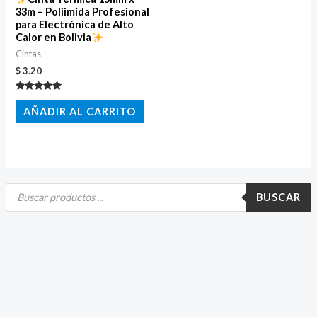
33m – Poliimida Profesional
para Electrónica de Alto
Calor en Bolivia
Cintas
$
3.20
Valorado
con
AÑADIR AL CARRITO
5.00
de 5
B
ú
BUSCAR
s
q
u
e
d
a
d
e
p
r
o
d