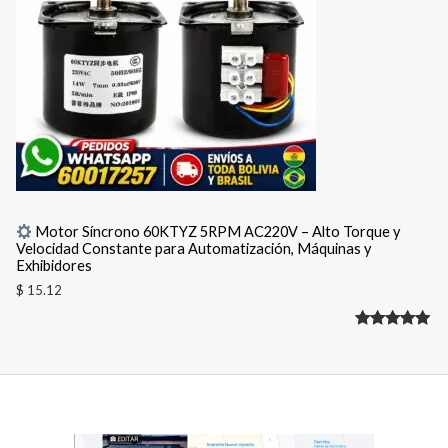
cliente
Motor Síncrono 60KTYZ 5RPM AC220V – Alto Torque y
Velocidad Constante para Automatización, Máquinas y
Exhibidores
$
15.12
Valorado
1
con
5.00
de 5 en
base a
valoración