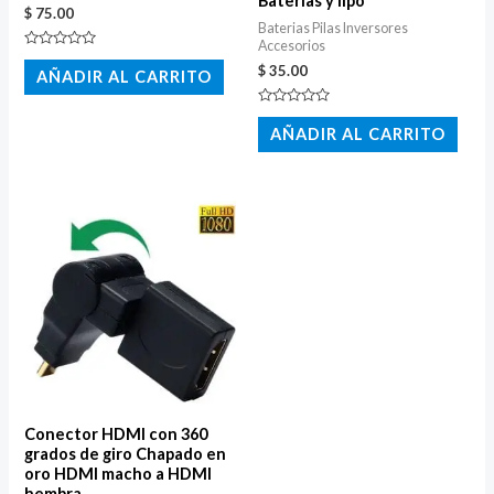
Baterias y lipo
$
75.00
Baterias Pilas Inversores
Accesorios
Valorado
$
35.00
con
AÑADIR AL CARRITO
0
de
5
Valorado
con
AÑADIR AL CARRITO
0
de
5
Conector HDMI con 360
grados de giro Chapado en
oro HDMI macho a HDMI
hembra