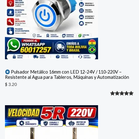
cliente
Pulsador Metálico 16mm con LED 12-24V / 110-220V –
Resistente al Agua para Tableros, Máquinas y Automatización
$
3.20
Valorado
1
con
5.00
de 5 en
base a
valoración
de un