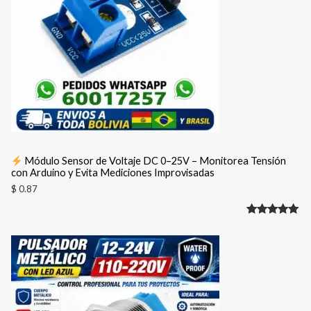
Módulo Sensor de Voltaje DC 0–25V – Monitorea Tensión
con Arduino y Evita Mediciones Improvisadas
$
0.87
Valorado
1
con
5.00
de 5 en
base a
valoración
de un