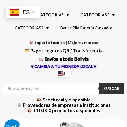
Ir
al
ES
INICIO
CATEGORIAS
CATEGORIAS3
contenido
CATEGORIAS2
Baner Pila Bateria Cargador
Soporte técnico | Mejores marcas
Pagos seguros QR / Transferencia
Envíos a todo Bolivia
▼CAMBIA A TU MONEDA LOCAL▼
$
Búsqueda
de
BUSCAR
productos
Stock real y disponible
Proveedores de empresas e instituciones
+10.000 productos disponibles
Conector
El
El
¡Oferta!