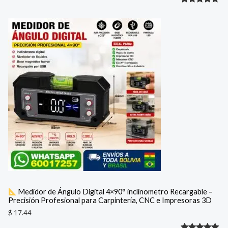
Valorado
1
con
5.00
de 5 en
base a
valoración
de un
cliente
Medidor de Ángulo Digital 4×90° inclinometro Recargable –
Precisión Profesional para Carpintería, CNC e Impresoras 3D
$
17.44