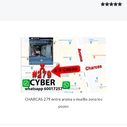
.
.
8
E
Valorado
2
8
.
R
con
5.00
de 5 en
T
base a
A
valoracione
s de
clientes
CHARCAS 279 entre aroma y murillo zona los
pozos