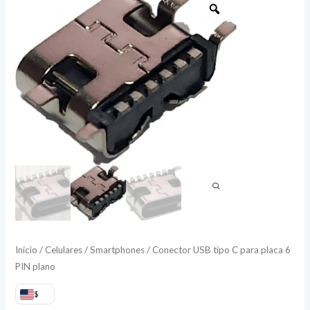
USB
tipo
C
para
placa
6
PIN
plano
cantidad
Inicio
/
Celulares / Smartphones
/ Conector USB tipo C para placa 6
PIN plano
$