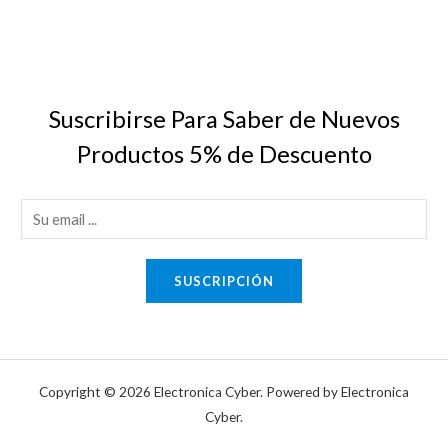
Suscribirse Para Saber de Nuevos
Productos 5% de Descuento
E
m
a
SUSCRIPCIÓN
i
l
*
Copyright © 2026 Electronica Cyber. Powered by Electronica
Cyber.