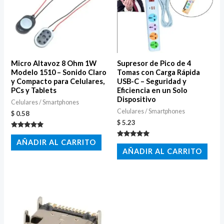
Micro Altavoz 8 Ohm 1W
Supresor de Pico de 4
Modelo 1510 – Sonido Claro
Tomas con Carga Rápida
y Compacto para Celulares,
USB-C – Seguridad y
PCs y Tablets
Eficiencia en un Solo
Dispositivo
Celulares / Smartphones
Celulares / Smartphones
$
0.58
$
5.23
Valorado
con
AÑADIR AL CARRITO
Valorado
5.00
con
AÑADIR AL CARRITO
de 5
5.00
de 5