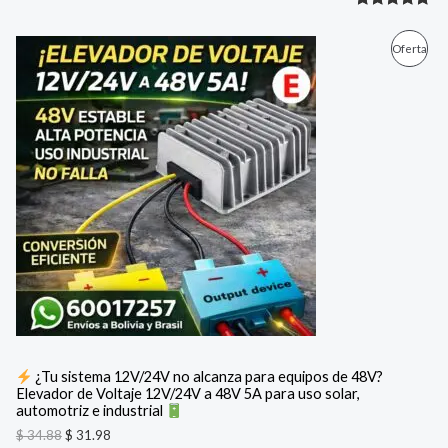
Valorado
1
con
5.00
E
E
P
Oferta
l
l
de 5 en
p
p
R
base a
r
r
e
e
valoración
O
c
c
de un
i
i
D
cliente
o
o
o
a
U
r
c
i
t
C
g
u
i
a
T
n
l
a
e
O
l
s
e
:
E
r
$
a
N
:
3
¿Tu sistema 12V/24V no alcanza para equipos de 48V?
$
1
Elevador de Voltaje 12V/24V a 48V 5A para uso solar,
O
.
automotriz e industrial
3
9
F
4
8
$
34.88
$
31.98