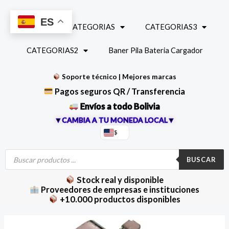
Ir
al
ES
INICIO
CATEGORIAS
CATEGORIAS3
contenido
CATEGORIAS2
Baner Pila Bateria Cargador
Soporte técnico | Mejores marcas
Pagos seguros QR / Transferencia
Envíos a todo Bolivia
▼CAMBIA A TU MONEDA LOCAL▼
$
Búsqueda
de
BUSCAR
productos
Stock real y disponible
Proveedores de empresas e instituciones
+10.000 productos disponibles
Conector