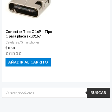
Conector Tipo C 16P – Tipo
C para placa sku9167
Celulares / Smartphones
$
0.58
Valorado
con
AÑADIR AL CARRITO
0
de
5
B
ú
BUSCAR
s
q
u
e
d