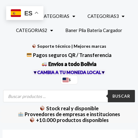
Ir
al
ES
INICIO
CATEGORIAS
CATEGORIAS3
contenido
CATEGORIAS2
Baner Pila Bateria Cargador
Soporte técnico | Mejores marcas
Pagos seguros QR / Transferencia
Envíos a todo Bolivia
▼CAMBIA A TU MONEDA LOCAL▼
$
Búsqueda
de
BUSCAR
productos
Stock real y disponible
Proveedores de empresas e instituciones
+10.000 productos disponibles
Conector