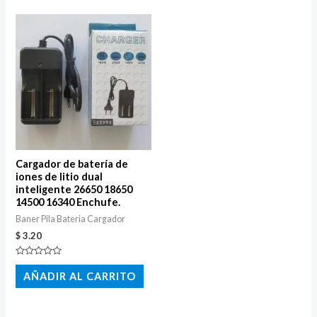
Cargador de batería de
iones de litio dual
inteligente 26650 18650
14500 16340 Enchufe.
Baner Pila Bateria Cargador
$
3.20
Valorado
con
AÑADIR AL CARRITO
0
de
5