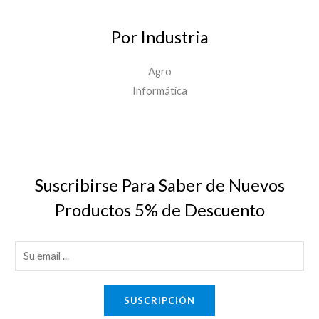
Por Industria
Agro
Informática
Suscribirse Para Saber de Nuevos
Productos 5% de Descuento
E
m
a
SUSCRIPCIÓN
i