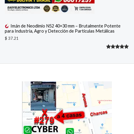
Imán de Neodimio N52 40×30 mm – Brutalmente Potente
para Industria, Agro y Detección de Partículas Metálicas
$
37.21
Valorado
1
con
5.00
de 5 en
base a
valoración
de un
cliente