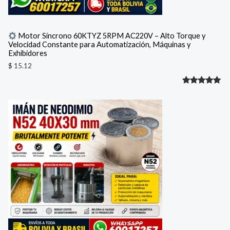
Motor Síncrono 60KTYZ 5RPM AC220V – Alto Torque y
Velocidad Constante para Automatización, Máquinas y
Exhibidores
$
15.12
Valorado
1
con
5.00
de 5 en
base a
valoración
de un
cliente