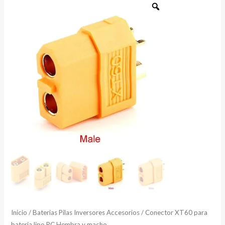
XT60
para
bateria
lipo
RC
Hembra
y
macho
cantidad
Inicio
/
Baterias Pilas Inversores Accesorios
/ Conector XT60 para
bateria lipo RC Hembra y macho