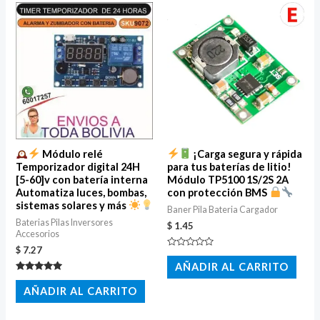
Módulo relé
¡Carga segura y rápida
Temporizador digital 24H
para tus baterías de litio!
[5-60]v con batería interna
Módulo TP5100 1S/2S 2A
Automatiza luces, bombas,
con protección BMS
sistemas solares y más
Baner Pila Bateria Cargador
Baterias Pilas Inversores
$
1.45
Accesorios
$
7.27
Valorado
con
AÑADIR AL CARRITO
0
Valorado
de
con
5
AÑADIR AL CARRITO
5.00
de 5