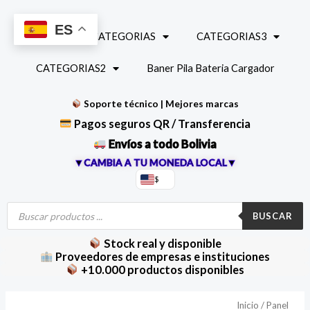
Ir
al
ES
INICIO
CATEGORIAS
CATEGORIAS3
contenido
CATEGORIAS2
Baner Pila Bateria Cargador
Soporte técnico | Mejores marcas
Pagos seguros QR / Transferencia
Envíos a todo Bolivia
▼CAMBIA A TU MONEDA LOCAL▼
$
Búsqueda
de
BUSCAR
productos
Stock real y disponible
Proveedores de empresas e instituciones
+10.000 productos disponibles
Controlador
Inicio
/
Panel