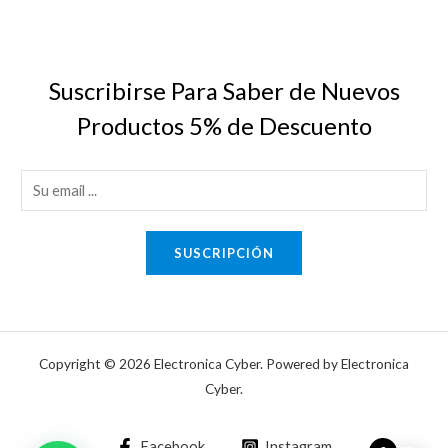
Suscribirse Para Saber de Nuevos
Productos 5% de Descuento
E
m
a
SUSCRIPCIÓN
i
l
*
Copyright © 2026 Electronica Cyber. Powered by Electronica
Cyber.
Facebook
Instagram