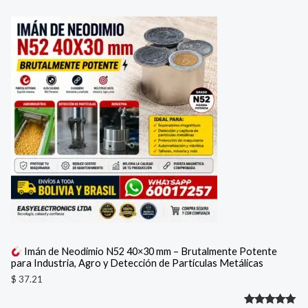
Valorado
1
con
5.00
de 5 en
base a
valoración
de un
cliente
Imán de Neodimio N52 40×30 mm – Brutalmente Potente
para Industria, Agro y Detección de Partículas Metálicas
$
37.21