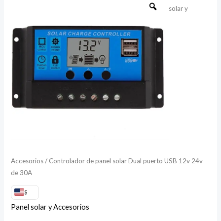
solar y
de
panel
solar
Dual
puerto
USB
12v
24v
de
30A
cantidad
Accesorios
/ Controlador de panel solar Dual puerto USB 12v 24v
de 30A
$
Panel solar y Accesorios