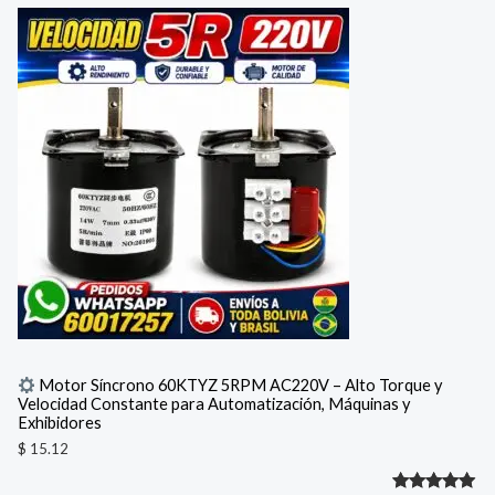
con
5.00
de 5 en
base a
valoración
de un
cliente
Motor Síncrono 60KTYZ 5RPM AC220V – Alto Torque y
Velocidad Constante para Automatización, Máquinas y
Exhibidores
$
15.12