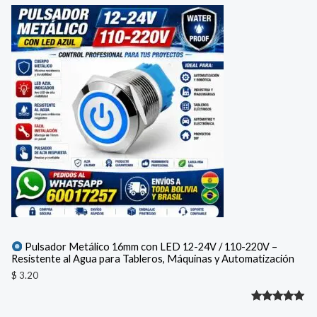
Pulsador Metálico 16mm con LED 12-24V / 110-220V –
Resistente al Agua para Tableros, Máquinas y Automatización
$
3.20
Valorado
1