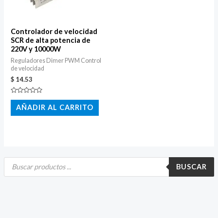
Controlador de velocidad
SCR de alta potencia de
220V y 10000W
Reguladores Dimer PWM Control
de velocidad
$
14.53
Valorado
con
AÑADIR AL CARRITO
0
de
5
B
ú
BUSCAR
s
q
u
e
d
a
d