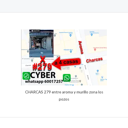
Valorado
1
con
5.00
de 5 en
base a
valoración
de un
cliente
CHARCAS 279 entre aroma y murillo zona los
pozos