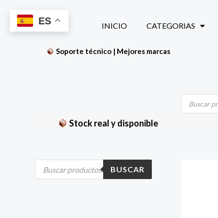
Ir
ES
al
INICIO
CATEGORIAS
contenido
Soporte técnico | Mejores marcas
Búsqueda
de
productos
Stock real y disponible
B
BUSCAR
ú
s
q
u
e
d
a