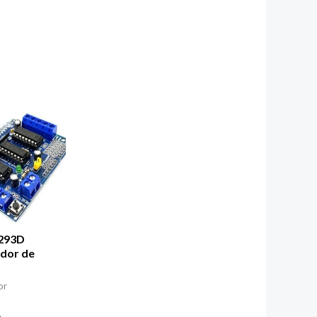
L293D
ador de
or