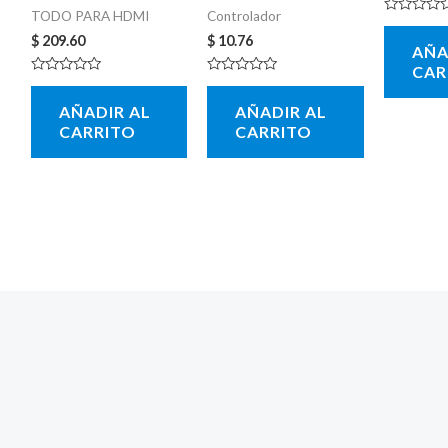
TODO PARA HDMI
Controlador
Valorado
con
$
209.60
$
10.76
AÑA
0
de
CAR
5
Valorado
Valorado
con
con
AÑADIR AL
AÑADIR AL
0
0
de
de
CARRITO
CARRITO
5
5