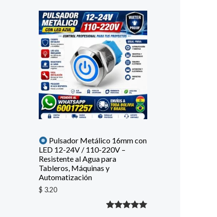
Pulsador Metálico 16mm con
LED 12-24V / 110-220V –
Resistente al Agua para
Tableros, Máquinas y
Automatización
$
3.20
Valorado
1