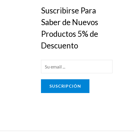
Suscribirse Para
Saber de Nuevos
Productos 5% de
Descuento
E
m
a
SUSCRIPCIÓN
i
l
*