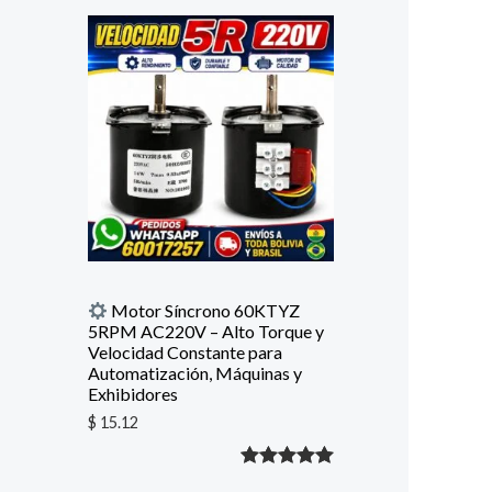
con
5.00
de
5 en base
a
valoración
de un
cliente
Motor Síncrono 60KTYZ
5RPM AC220V – Alto Torque y
Velocidad Constante para
Automatización, Máquinas y
Exhibidores
$
15.12
Valorado
1