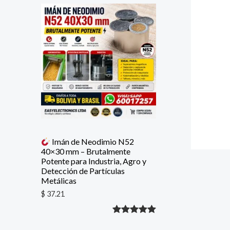
con
5.00
de
5 en base
a
valoración
de un
cliente
Imán de Neodimio N52
40×30 mm – Brutalmente
Potente para Industria, Agro y
Detección de Partículas
Metálicas
$
37.21
Valorado
1