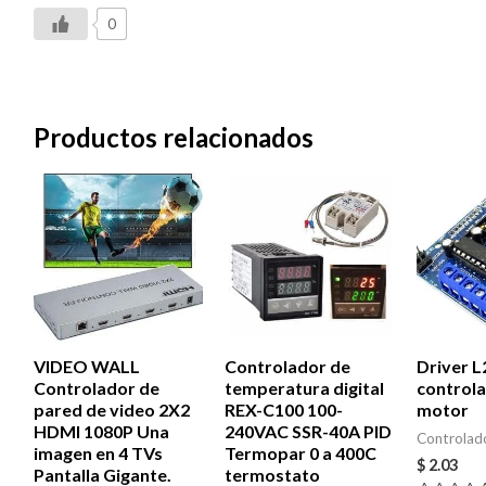
0
Productos relacionados
VIDEO WALL
Controlador de
Driver 
Controlador de
temperatura digital
control
pared de video 2X2
REX-C100 100-
motor
HDMI 1080P Una
240VAC SSR-40A PID
Controlad
imagen en 4 TVs
Termopar 0 a 400C
$
2.03
Pantalla Gigante.
termostato