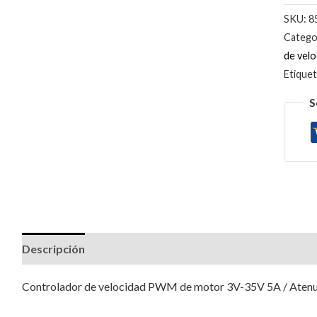
SKU:
8
Catego
de velo
Etique
S
Descripción
Valoraciones (0)
Controlador de velocidad PWM de motor 3V-35V 5A / Aten