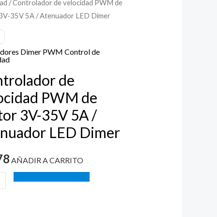
dad
/ Controlador de velocidad PWM de
3V-35V 5A / Atenuador LED Dimer
dad
adores Dimer PWM Control de
dad
trolador de
ocidad PWM de
or 3V-35V 5A /
enuador LED Dimer
ador
78
AÑADIR A CARRITO
ad