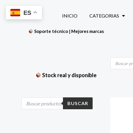
Ir
ES
al
INICIO
CATEGORIAS
contenido
Soporte técnico | Mejores marcas
Búsqueda
de
productos
Stock real y disponible
B
BUSCAR
ú
s
q
u
e
d
a