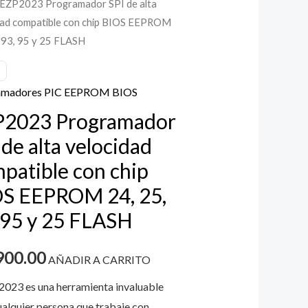
 EZP2023 Programador SPI de alta
amador
dad compatible con chip BIOS EEPROM
, 93, 95 y 25 FLASH
dad
amadores PIC EEPROM BIOS
ible
P2023 Programador
 de alta velocidad
patible con chip
OM
S EEPROM 24, 25,
 95 y 25 FLASH
900.00
AÑADIR A CARRITO
2023 es una herramienta invaluable
ualquier persona que trabaje con