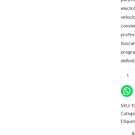
FLAS
electr
cantid
velocid
convie
profesi
buscan
progra
defini
SKU:
9
Catego
Etique
S