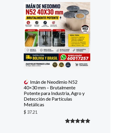
con
5.00
de
5 en base
a
valoración
de un
cliente
Imán de Neodimio N52
40×30 mm – Brutalmente
Potente para Industria, Agro y
Detección de Partículas
Metálicas
$
37.21
Valorado
1