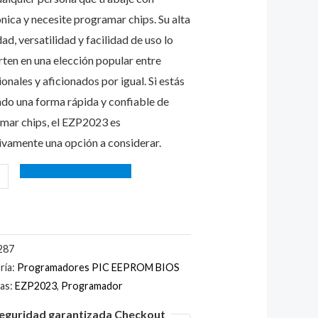
H
ónica y necesite programar chips. Su alta
ad
ad, versatilidad y facilidad de uso lo
rten en una elección popular entre
onales y aficionados por igual. Si estás
do una forma rápida y confiable de
mar chips, el EZP2023 es
tivamente una opción a considerar.
287
ría:
Programadores PIC EEPROM BIOS
tas:
EZP2023
,
Programador
eguridad garantizada Checkout