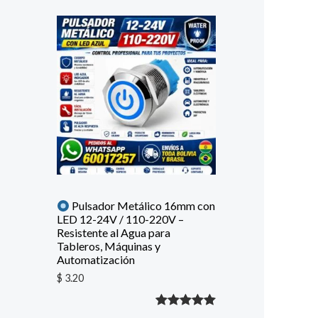
Pulsador Metálico 16mm con
LED 12-24V / 110-220V –
Resistente al Agua para
Tableros, Máquinas y
Automatización
$
3.20
Valorado
1