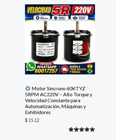
con
5.00
de
5 en base
a
valoración
de un
cliente
Motor Síncrono 60KTYZ
5RPM AC220V – Alto Torque y
Velocidad Constante para
Automatización, Máquinas y
Exhibidores
$
15.12
Valorado
1