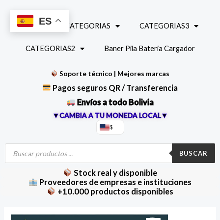
Ir
al
ES
INICIO
CATEGORIAS
CATEGORIAS3
contenido
CATEGORIAS2
Baner Pila Bateria Cargador
Soporte técnico | Mejores marcas
Pagos seguros QR / Transferencia
Envíos a todo Bolivia
▼CAMBIA A TU MONEDA LOCAL▼
$
Búsqueda
de
BUSCAR
productos
Stock real y disponible
Proveedores de empresas e instituciones
+10.000 productos disponibles
Inclinómetro