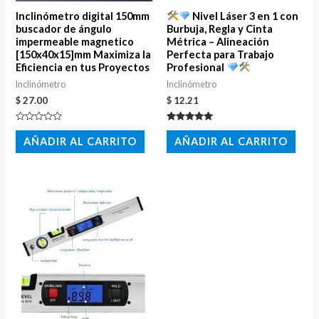
Inclinómetro digital 150mm
Nivel Láser 3 en 1 con
buscador de ángulo
Burbuja, Regla y Cinta
impermeable magnetico
Métrica – Alineación
[150x40x15]mm Maximiza la
Perfecta para Trabajo
Eficiencia en tus Proyectos
Profesional
Inclinómetro
Inclinómetro
$
27.00
$
12.21
Valorado
Valorado
con
con
AÑADIR AL CARRITO
AÑADIR AL CARRITO
0
5.00
de
de 5
5