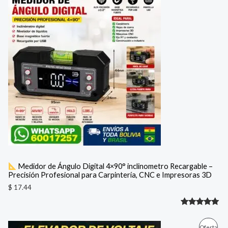
de 5 en
base a
valoración
de un
cliente
Medidor de Ángulo Digital 4×90° inclinometro Recargable –
Precisión Profesional para Carpintería, CNC e Impresoras 3D
$
17.44
Valorado
1
con
5.00
E
E
P
Oferta