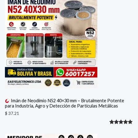
Imán de Neodimio N52 40×30 mm – Brutalmente Potente
para Industria, Agro y Detección de Partículas Metálicas
$
37.21
Valorado
1
con
5.00