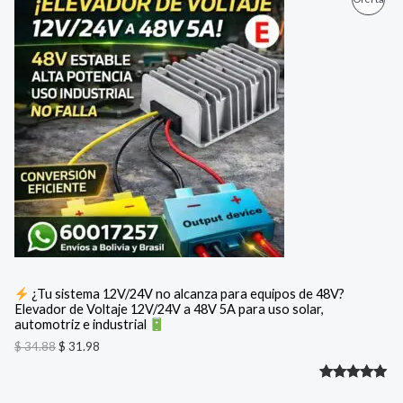
l
l
de 5 en
p
p
R
base a
r
r
e
e
valoración
O
c
c
de un
i
i
D
cliente
o
o
o
a
U
r
c
i
t
C
g
u
i
a
T
n
l
a
e
O
l
s
e
:
E
r
$
a
N
:
3
¿Tu sistema 12V/24V no alcanza para equipos de 48V?
$
1
Elevador de Voltaje 12V/24V a 48V 5A para uso solar,
O
.
automotriz e industrial
3
9
F
4
8
$
34.88
$
31.98
.
.
8
E
Valorado
2
8