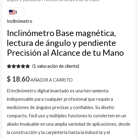
$
Inclinómetro
Inclinómetro Base magnética,
lectura de ángulo y pendiente
Precisión al Alcance de tu Mano
(
1
valoración de cliente)
Valorado
1
con
5.00
de
$
18.60
AÑADIR A CARRITO
5 en base
a
valoración
de un
El inclinómetro digital imantado es una herramienta
cliente
indispensable para cualquier profesional que requiera
mediciones de ángulos precisas y confiables. Su diseño
compacto, fácil uso y múltiples funciones lo convierten en un
aliado invaluable en una amplia variedad de aplicaciones, desde
la construcción y la carpintería hasta la industria y el