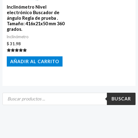
Inclinómetro Nivel
electrónico Buscador de
ángulo Regla de prueba .
Tamaño: 416x21x50 mm 360
grados.
Inclinómetro
$
31.98
Valorado
con
AÑADIR AL CARRITO
5.00
de 5
B
ú
BUSCAR
s
q
u
e
d
a
d
e
p