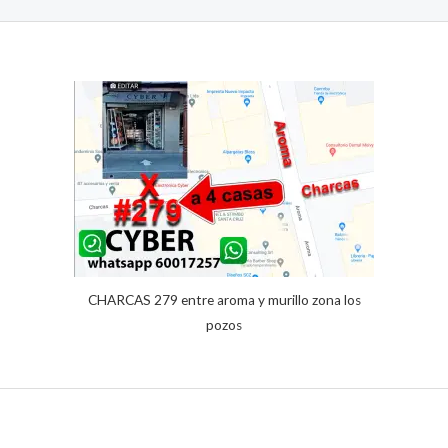
.
R
con
5.00
de 5 en
T
base a
A
valoracione
s de
clientes
CHARCAS 279 entre aroma y murillo zona los
pozos