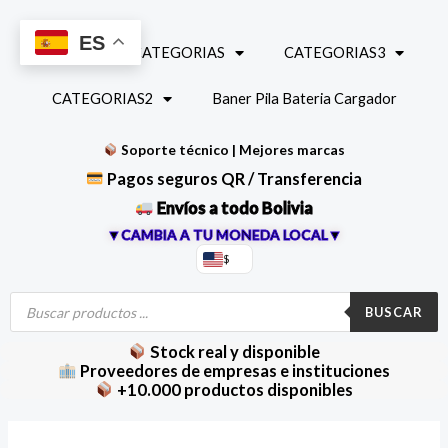
Ir
al
ES
INICIO
CATEGORIAS
CATEGORIAS3
contenido
CATEGORIAS2
Baner Pila Bateria Cargador
Soporte técnico | Mejores marcas
Pagos seguros QR / Transferencia
Envíos a todo Bolivia
▼CAMBIA A TU MONEDA LOCAL▼
$
Búsqueda
de
BUSCAR
productos
Stock real y disponible
Proveedores de empresas e instituciones
+10.000 productos disponibles