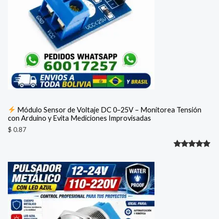
Módulo Sensor de Voltaje DC 0–25V – Monitorea Tensión
con Arduino y Evita Mediciones Improvisadas
$
0.87
Valorado
1
con
5.00
de 5 en
base a
valoración
de un