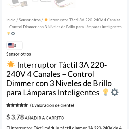
Lámparas
Inteligentes
Inicio
/
Sensor otros
/
Interruptor Táctil 3A 220-240V 4 Canales
– Control Dimmer con 3 Niveles de Brillo para Lámparas Inteligentes
cantidad
$
Sensor otros
Interruptor Táctil 3A 220-
240V 4 Canales – Control
Dimmer con 3 Niveles de Brillo
para Lámparas Inteligentes
(
1
valoración de cliente)
Valorado
1
con
5.00
de
$
3.78
AÑADIR A CARRITO
5 en base
a
valoración
de un
El Interruptor Táctil
módulo táctil dimmer 3A 220-240V de 4