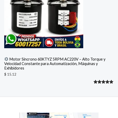
cliente
Motor Síncrono 60KTYZ 5RPM AC220V – Alto Torque y
Velocidad Constante para Automatización, Máquinas y
Exhibidores
$
15.12
Valorado
1
con
5.00
de 5 en
base a
valoración
de un