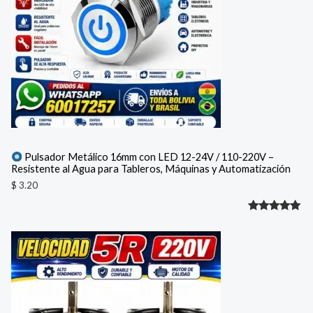
cliente
Pulsador Metálico 16mm con LED 12-24V / 110-220V –
Resistente al Agua para Tableros, Máquinas y Automatización
$
3.20
Valorado
1
con
5.00
de 5 en
base a
valoración
de un