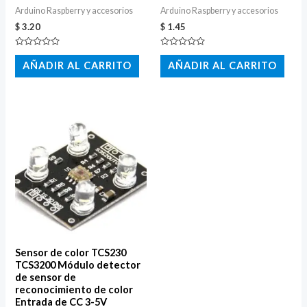
Arduino Raspberry y accesorios
Arduino Raspberry y accesorios
$
3.20
$
1.45
Valorado
Valorado
con
con
AÑADIR AL CARRITO
AÑADIR AL CARRITO
0
0
de
de
5
5
Sensor de color TCS230
TCS3200 Módulo detector
de sensor de
reconocimiento de color
Entrada de CC 3-5V