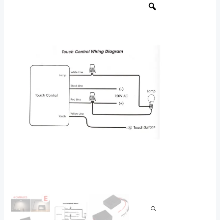
Interruptor
Táctil
3A
220-
240V
4
Canales
–
Control
Dimmer
con
3
Niveles
de
Brillo
para