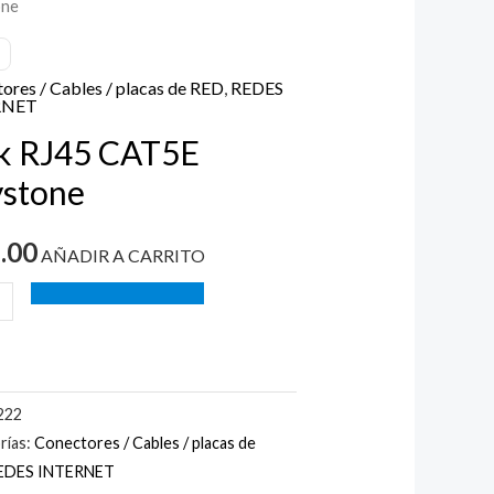
one
E
one
ores / Cables / placas de RED
,
REDES
ad
RNET
k RJ45 CAT5E
stone
.00
AÑADIR A CARRITO
222
rías:
Conectores / Cables / placas de
EDES INTERNET