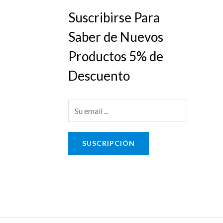
Suscribirse Para
Saber de Nuevos
Productos 5% de
Descuento
E
m
a
SUSCRIPCIÓN
i
l
*