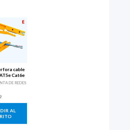
rfora cable
CAT5e Cat6e
NTA DE REDES
DIR AL
RITO