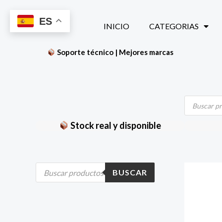
Ir
ES
al
INICIO
CATEGORIAS
contenido
Soporte técnico | Mejores marcas
Búsqueda
de
productos
Stock real y disponible
B
BUSCAR
ú
s
q
u
e
d
a