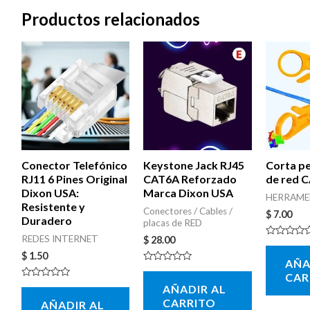
Productos relacionados
Conector Telefónico
Keystone Jack RJ45
Corta pe
RJ11 6 Pines Original
CAT6A Reforzado
de red 
Dixon USA:
Marca Dixon USA
HERRAME
Resistente y
Conectores / Cables /
$
7.00
Duradero
placas de RED
REDES INTERNET
$
28.00
Valorado
con
$
1.50
AÑA
0
Valorado
de
CAR
con
5
Valorado
AÑADIR AL
0
con
de
CARRITO
AÑADIR AL
0
5