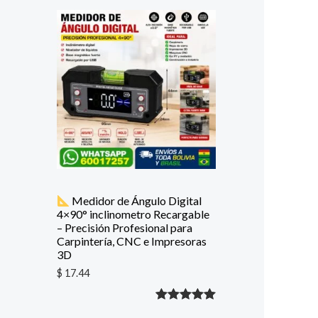
con
5.00
de
5 en base
a
valoración
de un
cliente
Medidor de Ángulo Digital
4×90° inclinometro Recargable
– Precisión Profesional para
Carpintería, CNC e Impresoras
3D
$
17.44
Valorado
1