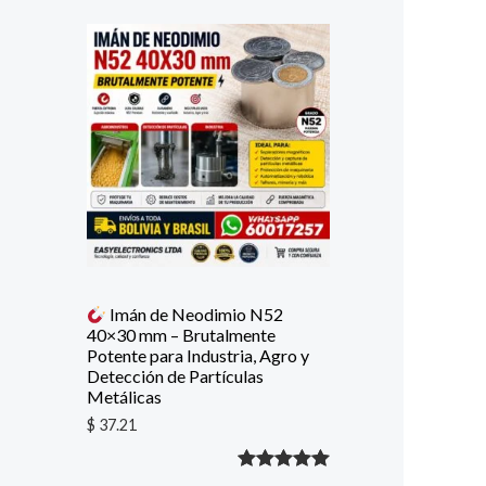
Imán de Neodimio N52
40×30 mm – Brutalmente
Potente para Industria, Agro y
Detección de Partículas
Metálicas
$
37.21
Valorado
1