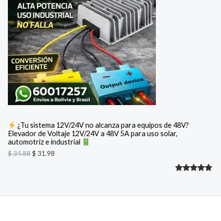
c
c
de un
i
i
D
cliente
o
o
o
a
U
r
c
i
t
C
g
u
i
a
T
n
l
a
e
O
l
s
e
:
E
r
$
a
N
:
3
¿Tu sistema 12V/24V no alcanza para equipos de 48V?
$
1
Elevador de Voltaje 12V/24V a 48V 5A para uso solar,
O
.
automotriz e industrial
3
9
F
4
8
$
34.88
$
31.98
.
.
8
E
Valorado
2
8
.
R
con
5.00
de 5 en
T
base a