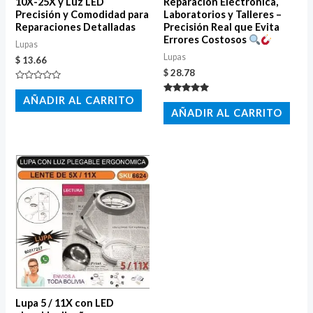
10X-25X y Luz LED
Reparación Electrónica,
Precisión y Comodidad para
Laboratorios y Talleres –
Reparaciones Detalladas
Precisión Real que Evita
Errores Costosos
Lupas
Lupas
$
13.66
$
28.78
Valorado
con
AÑADIR AL CARRITO
Valorado
0
con
AÑADIR AL CARRITO
de
5.00
5
de 5
Lupa 5 / 11X con LED