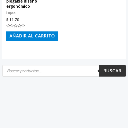
plegable diseño
ergonómico
Lupas
$
11.70
Valorado
con
AÑADIR AL CARRITO
0
de
5
B
ú
BUSCAR
s
q
u
e
d
a
d
e
p
r
o
d
u
c