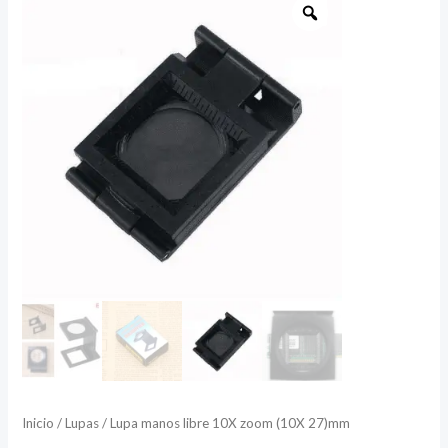
manos
libre
10X
zoom
(10X
27)mm
cantidad
Inicio
/
Lupas
/ Lupa manos libre 10X zoom (10X 27)mm