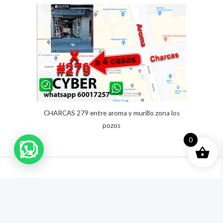
A
valoracione
s de
clientes
CHARCAS 279 entre aroma y murillo zona los
pozos
0