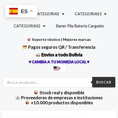
Ir
al
ES
INICIO
CATEGORIAS
CATEGORIAS3
contenido
CATEGORIAS2
Baner Pila Bateria Cargador
Soporte técnico | Mejores marcas
Pagos seguros QR / Transferencia
Envíos a todo Bolivia
▼CAMBIA A TU MONEDA LOCAL▼
$
Búsqueda
de
BUSCAR
productos
Stock real y disponible
Proveedores de empresas e instituciones
+10.000 productos disponibles
Lupa