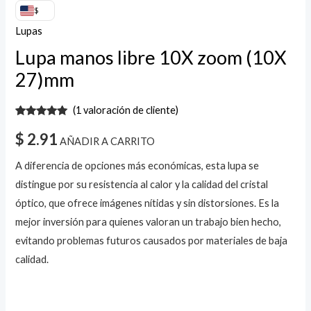
$
Lupas
Lupa manos libre 10X zoom (10X
27)mm
(
1
valoración de cliente)
Valorado
1
con
5.00
de
$
2.91
AÑADIR A CARRITO
5 en base
a
valoración
de un
A diferencia de opciones más económicas, esta lupa se
cliente
distingue por su resistencia al calor y la calidad del cristal
óptico, que ofrece imágenes nítidas y sin distorsiones. Es la
mejor inversión para quienes valoran un trabajo bien hecho,
evitando problemas futuros causados por materiales de baja
calidad.