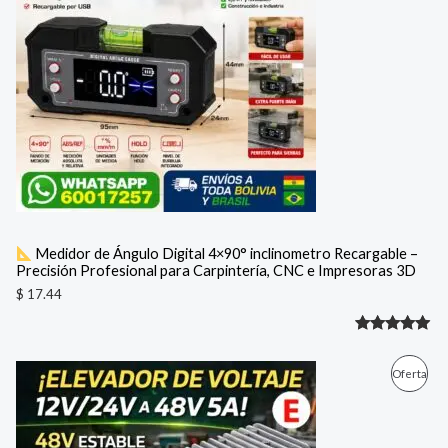
de un
cliente
Medidor de Ángulo Digital 4×90° inclinometro Recargable –
Precisión Profesional para Carpintería, CNC e Impresoras 3D
$
17.44
Valorado
1
con
5.00
E
E
P
Oferta
l
l
de 5 en
p
p
R
base a
r
r
e
e
valoración
O