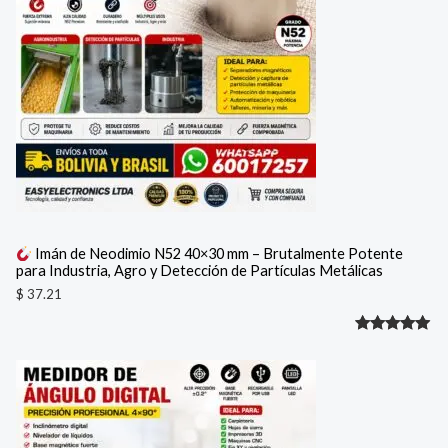
Imán de Neodimio N52 40×30 mm – Brutalmente Potente
para Industria, Agro y Detección de Partículas Metálicas
$
37.21
Valorado
1
con
5.00
de 5 en
base a
valoración