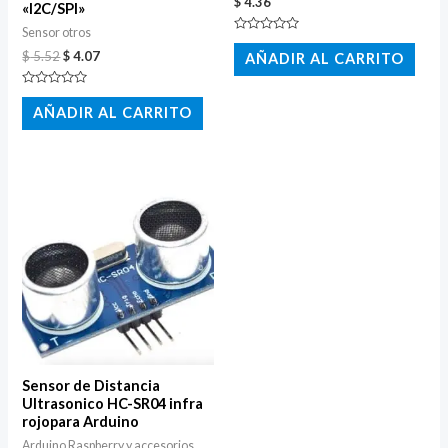
$
4.36
«I2C/SPI»
Sensor otros
Valorado
con
$
5.52
$
4.07
AÑADIR AL CARRITO
0
de
5
Valorado
con
AÑADIR AL CARRITO
0
de
5
Sensor de Distancia
Ultrasonico HC-SR04 infra
rojopara Arduino
Arduino Raspberry y accesorios