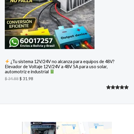
o
a
U
r
c
i
t
C
g
u
i
a
T
n
l
a
e
O
l
s
e
:
E
r
$
a
N
:
3
¿Tu sistema 12V/24V no alcanza para equipos de 48V?
$
1
Elevador de Voltaje 12V/24V a 48V 5A para uso solar,
O
.
automotriz e industrial
3
9
F
4
8
$
34.88
$
31.98
.
.
8
E
Valorado
2
8
.
R
con
5.00
de 5 en
T
base a
A
valoracione
s de