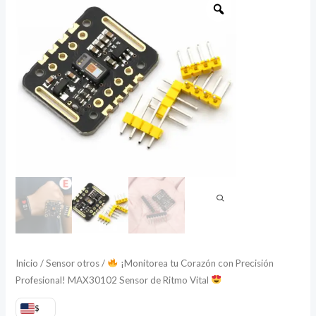
¡Monitorea
tu
Corazón
con
Precisión
Profesional!
MAX30102
Sensor
de
Ritmo
Vital
cantidad
Inicio
/
Sensor otros
/
¡Monitorea tu Corazón con Precisión
Profesional! MAX30102 Sensor de Ritmo Vital
$