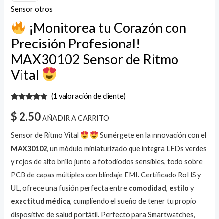
Sensor otros
¡Monitorea tu Corazón con
Precisión Profesional!
MAX30102 Sensor de Ritmo
Vital
(
1
valoración de cliente)
Valorado
1
con
5.00
de
$
2.50
AÑADIR A CARRITO
5 en base
a
valoración
de un
Sensor de Ritmo Vital
Sumérgete en la innovación con el
cliente
MAX30102
, un módulo miniaturizado que integra LEDs verdes
y rojos de alto brillo junto a fotodiodos sensibles, todo sobre
PCB de capas múltiples con blindaje EMI. Certificado RoHS y
UL, ofrece una fusión perfecta entre
comodidad
,
estilo
y
exactitud médica
, cumpliendo el sueño de tener tu propio
dispositivo de salud portátil. Perfecto para Smartwatches,