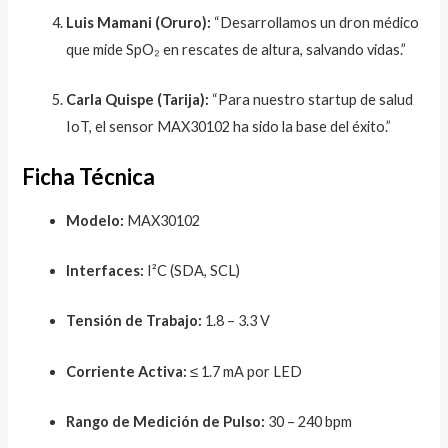
Luis Mamani (Oruro):
“Desarrollamos un dron médico
que mide SpO₂ en rescates de altura, salvando vidas.”
Carla Quispe (Tarija):
“Para nuestro startup de salud
IoT, el sensor MAX30102 ha sido la base del éxito.”
Ficha Técnica
Modelo:
MAX30102
Interfaces:
I²C (SDA, SCL)
Tensión de Trabajo:
1.8 – 3.3 V
Corriente Activa:
≤ 1.7 mA por LED
Rango de Medición de Pulso:
30 – 240 bpm