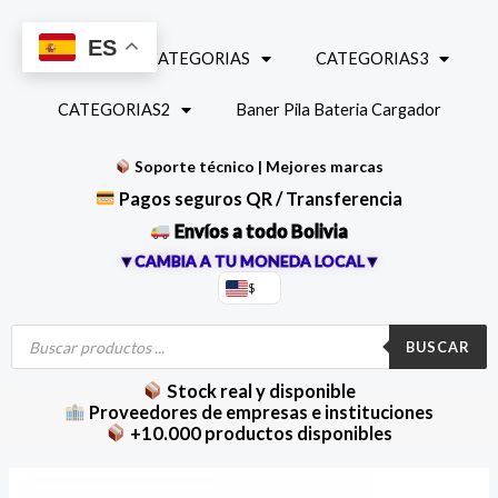
Ir
al
ES
INICIO
CATEGORIAS
CATEGORIAS3
contenido
CATEGORIAS2
Baner Pila Bateria Cargador
Soporte técnico | Mejores marcas
Pagos seguros QR / Transferencia
Envíos a todo Bolivia
▼CAMBIA A TU MONEDA LOCAL▼
$
Búsqueda
de
BUSCAR
productos
Stock real y disponible
Proveedores de empresas e instituciones
+10.000 productos disponibles