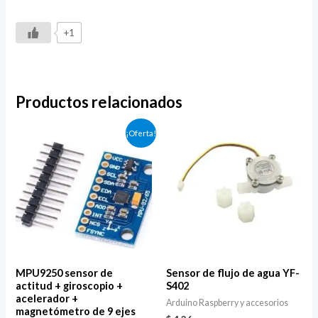
+1
Productos relacionados
El
El
¡Oferta!
precio
precio
original
actual
era:
es:
$ 5.52.
$ 4.07.
MPU9250 sensor de
Sensor de flujo de agua YF-
actitud + giroscopio +
S402
acelerador +
Arduino Raspberry y accesorios
magnetómetro de 9 ejes