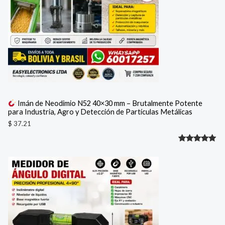
Imán de Neodimio N52 40×30 mm – Brutalmente Potente
para Industria, Agro y Detección de Partículas Metálicas
$
37.21
Valorado
1
con
5.00
de 5 en
base a
valoración
de un
cliente