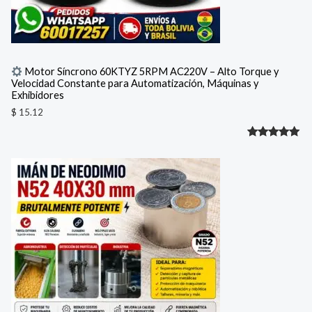
Motor Síncrono 60KTYZ 5RPM AC220V – Alto Torque y
Velocidad Constante para Automatización, Máquinas y
Exhibidores
$
15.12
Valorado
1
con
5.00
de 5 en
base a
valoración
de un
cliente