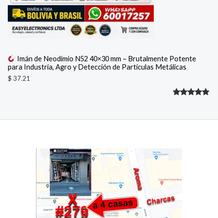
Imán de Neodimio N52 40×30 mm – Brutalmente Potente
para Industria, Agro y Detección de Partículas Metálicas
$
37.21
Valorado
1
con
5.00
de 5 en
base a
valoración
de un
cliente