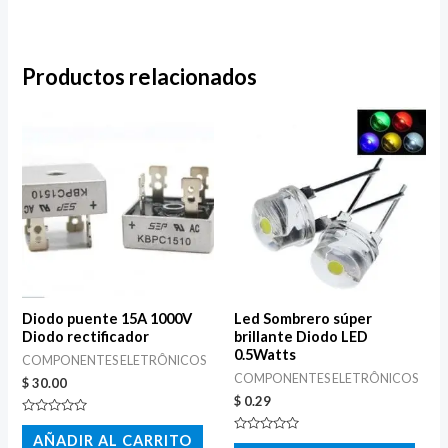
0
Productos relacionados
Diodo puente 15A 1000V
Led Sombrero súper
Diodo rectificador
brillante Diodo LED
0.5Watts
COMPONENTES ELETRÔNICOS
COMPONENTES ELETRÔNICOS
$
30.00
$
0.29
Valorado