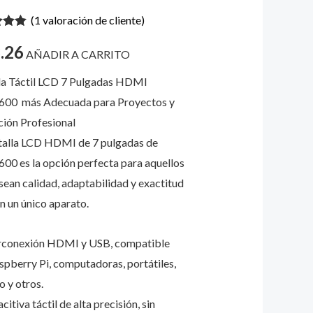
(
1
valoración de cliente)
tos
do con
.26
 5 en
AÑADIR A CARRITO
a
ión de
oreo
la Táctil LCD 7 Pulgadas HDMI
nte
600 más Adecuada para Proyectos y
ción Profesional
ad
talla LCD HDMI de 7 pulgadas de
00 es la opción perfecta para aquellos
sean calidad, adaptabilidad y exactitud
en un único aparato.
rconexión HDMI y USB, compatible
spberry Pi, computadoras, portátiles,
o y otros.
itiva táctil de alta precisión, sin