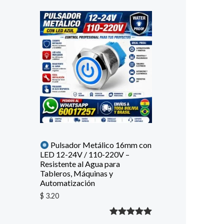
Pulsador Metálico 16mm con
LED 12-24V / 110-220V –
Resistente al Agua para
Tableros, Máquinas y
Automatización
$
3.20
Valorado
1