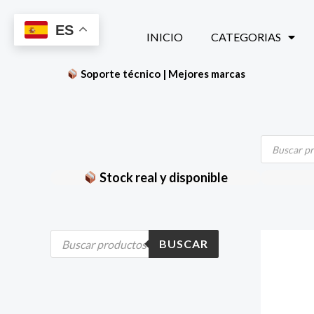
Ir
ES
al
INICIO
CATEGORIAS
contenido
Soporte técnico | Mejores marcas
Búsqueda
de
productos
Stock real y disponible
B
BUSCAR
ú
s
q
u
e
d
a