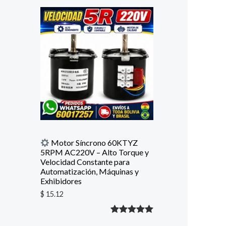
con
5.00
de
5 en base
a
valoración
de un
cliente
Motor Síncrono 60KTYZ
5RPM AC220V – Alto Torque y
Velocidad Constante para
Automatización, Máquinas y
Exhibidores
$
15.12
Valorado
1