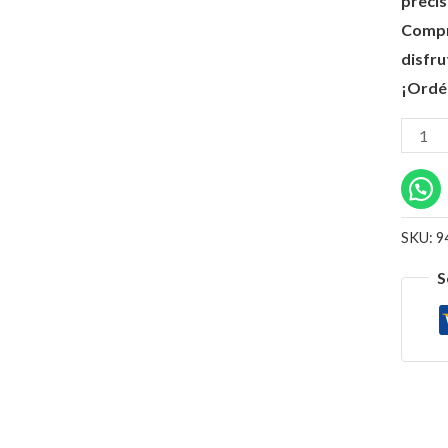
precis
Compra
disfru
¡Ordé
SKU:
9
S