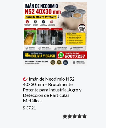
con
5.00
de
5 en base
a
valoración
de un
cliente
Imán de Neodimio N52
40×30 mm – Brutalmente
Potente para Industria, Agro y
Detección de Partículas
Metálicas
$
37.21
Valorado
1