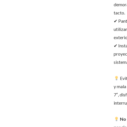
demora
tacto.
✔ Panta
utiliz
exterio
✔ Insta
proyec
sistem
Evit
y mala
7″, dis
interru
No 