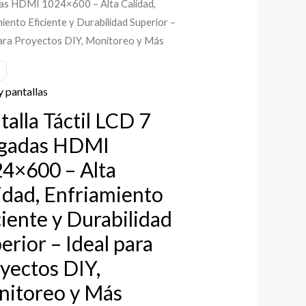
as HDMI 1024×600 – Alta Calidad,
iento Eficiente y Durabilidad Superior –
para Proyectos DIY, Monitoreo y Más
as
y pantallas
600
talla Táctil LCD 7
lgadas HDMI
4×600 – Alta
d,
miento
idad, Enfriamiento
te
ciente y Durabilidad
erior – Ideal para
lidad
yectos DIY,
or
itoreo y Más