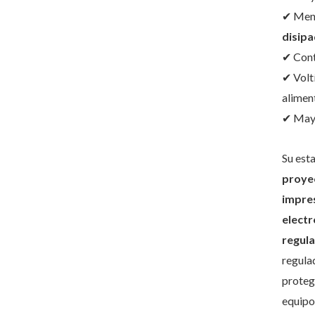
✔ Meno
disip
✔ Cont
✔ Volt
alimen
✔ Mayo
Su est
proye
impre
electr
regula
regula
protege
equipo