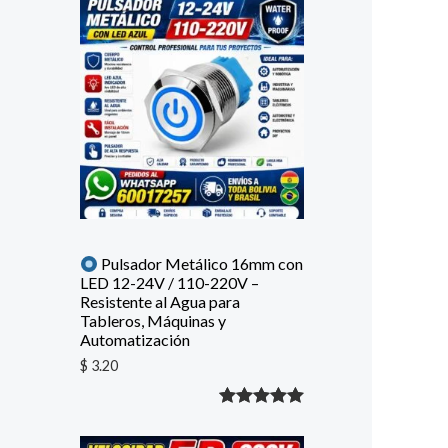
con
5.00
de
5 en base
a
valoración
de un
cliente
Pulsador Metálico 16mm con
LED 12-24V / 110-220V –
Resistente al Agua para
Tableros, Máquinas y
Automatización
$
3.20
Valorado
1
con
5.00
de