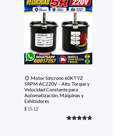
5 en base
a
valoración
de un
cliente
Motor Síncrono 60KTYZ
5RPM AC220V – Alto Torque y
Velocidad Constante para
Automatización, Máquinas y
Exhibidores
$
15.12
Valorado
1
con
5.00
de