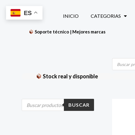
Ir
ES
al
INICIO
CATEGORIAS
contenido
Soporte técnico | Mejores marcas
Búsqueda
de
productos
Stock real y disponible
B
BUSCAR
ú
s
q
u
e
d
a