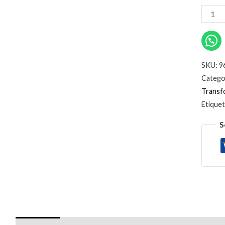
SKU:
9
Catego
Transf
Etique
S