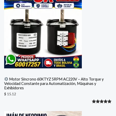
Motor Síncrono 60KTYZ 5RPM AC220V – Alto Torque y
Velocidad Constante para Automatización, Máquinas y
Exhibidores
$
15.12
Valorado
1
con
5.00