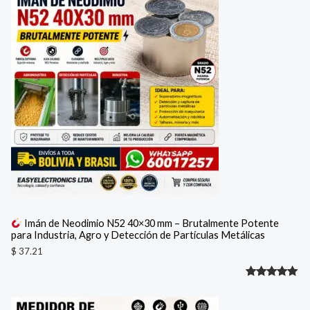
de 5 en
base a
valoración
de un
cliente
Imán de Neodimio N52 40×30 mm – Brutalmente Potente
para Industria, Agro y Detección de Partículas Metálicas
$
37.21
Valorado
1
con
5.00