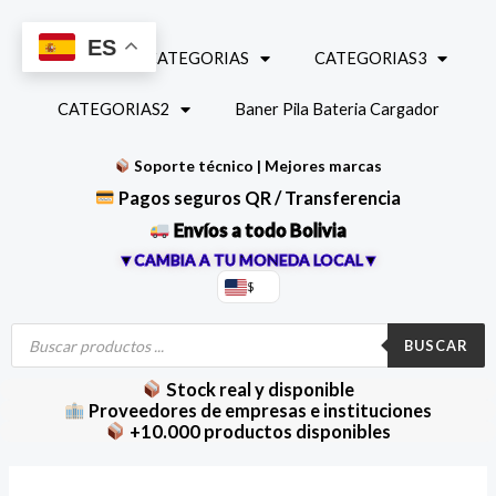
Ir
al
ES
INICIO
CATEGORIAS
CATEGORIAS3
contenido
CATEGORIAS2
Baner Pila Bateria Cargador
Soporte técnico | Mejores marcas
Pagos seguros QR / Transferencia
Envíos a todo Bolivia
▼CAMBIA A TU MONEDA LOCAL▼
$
Búsqueda
de
BUSCAR
productos
Stock real y disponible
Proveedores de empresas e instituciones
+10.000 productos disponibles
Probador