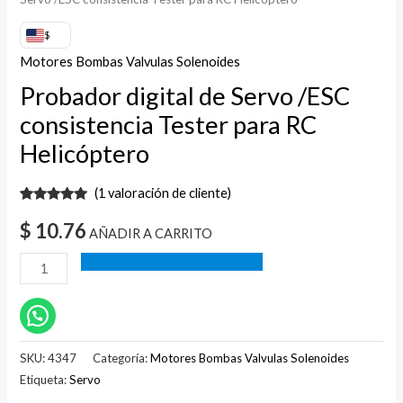
$
Motores Bombas Valvulas Solenoides
Probador digital de Servo /ESC
consistencia Tester para RC
Helicóptero
(
1
valoración de cliente)
Valorado
1
con
5.00
de
$
10.76
AÑADIR A CARRITO
5 en base
a
valoración
de un
cliente
SKU:
4347
Categoría:
Motores Bombas Valvulas Solenoides
Etiqueta:
Servo