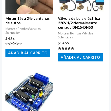
Motor 12v a 24v ventanas
Válvula de bola eléctrica
de autos
220V 1/2 Normalmente
cerrado DN15-DN50
Motores Bombas Valvulas
Solenoides
Motores Bombas Valvulas
Solenoides
$
4.36
$
34.59
Valorado
con
AÑADIR AL CARRITO
Valorado
0
con
AÑADIR AL CARRITO
de
5.00
5
de 5