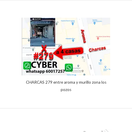
de 5 en
base a
valoración
de un
cliente
CHARCAS 279 entre aroma y murillo zona los
pozos