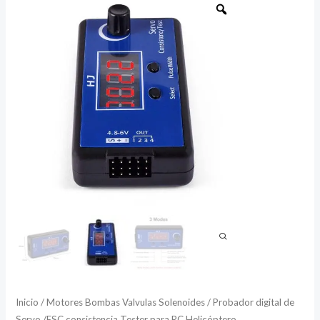
digital
de
Servo
/ESC
consistencia
Tester
para
RC
Helicóptero
cantidad
Inicio
/
Motores Bombas Valvulas Solenoides
/ Probador digital de
Servo /ESC consistencia Tester para RC Helicóptero