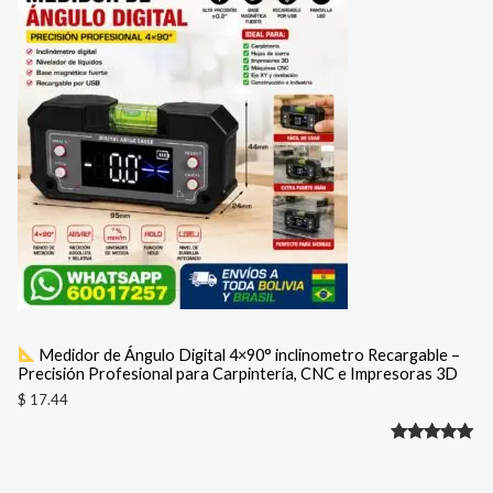
de 5 en
base a
valoración
de un
cliente
Medidor de Ángulo Digital 4×90° inclinometro Recargable –
Precisión Profesional para Carpintería, CNC e Impresoras 3D
$
17.44
Valorado
1
con
5.00