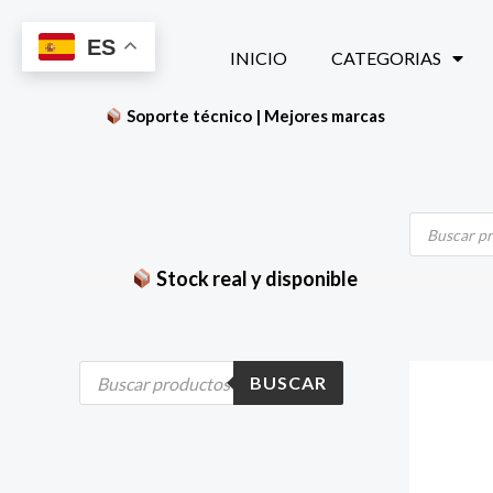
Ir
ES
al
INICIO
CATEGORIAS
contenido
Soporte técnico | Mejores marcas
Búsqueda
de
productos
Stock real y disponible
B
BUSCAR
ú
s
q
u
e
d
a