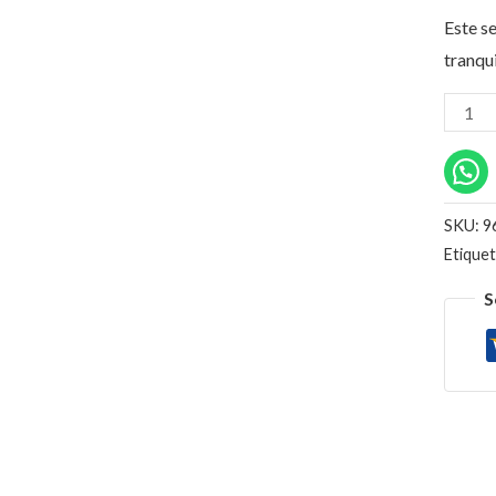
Este se
tranqu
SKU:
9
Etique
S