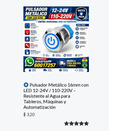
Pulsador Metálico 16mm con
LED 12-24V / 110-220V –
Resistente al Agua para
Tableros, Máquinas y
Automatización
$
3.20
Valorado
1