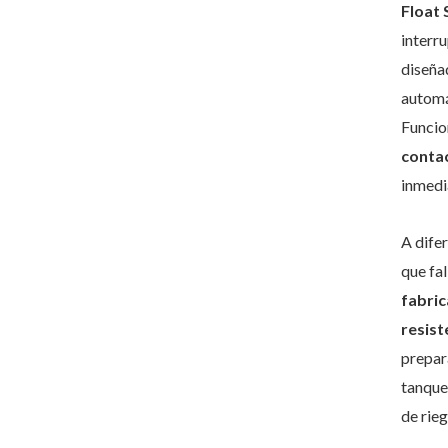
Float 
interr
cantid
diseña
automá
Funcio
contac
inmedia
A dife
que fa
fabric
resist
prepar
tanques
de rieg