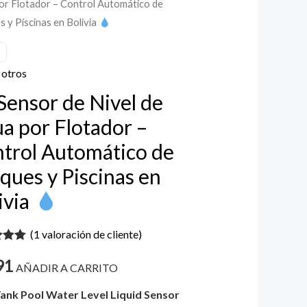
or Flotador – Control Automático de
 y Piscinas en Bolivia
 otros
Sensor de Nivel de
a por Flotador –
or
trol Automático de
l
ques y Piscinas en
ático
ivia
es
(
1
valoración de cliente)
do con
91
 5 en
as
AÑADIR A CARRITO
a
ión de
ank Pool Water Level Liquid Sensor
nte
a