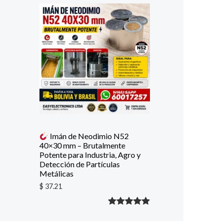
con
5.00
de
5 en base
a
valoración
de un
cliente
Imán de Neodimio N52
40×30 mm – Brutalmente
Potente para Industria, Agro y
Detección de Partículas
Metálicas
$
37.21
Valorado
1