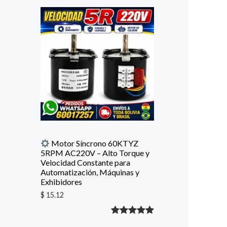
con
5.00
de
5 en base
a
valoración
de un
cliente
Motor Síncrono 60KTYZ
5RPM AC220V – Alto Torque y
Velocidad Constante para
Automatización, Máquinas y
Exhibidores
$
15.12
Valorado
1