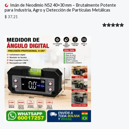
Imán de Neodimio N52 40×30 mm – Brutalmente Potente
para Industria, Agro y Detección de Partículas Metálicas
$
37.21
Valorado
1
con
5.00
de 5 en
base a
valoración
de un
cliente