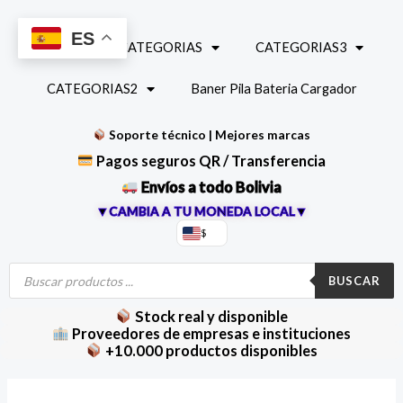
Ir
al
ES
INICIO
CATEGORIAS
CATEGORIAS3
contenido
CATEGORIAS2
Baner Pila Bateria Cargador
Soporte técnico | Mejores marcas
Pagos seguros QR / Transferencia
Envíos a todo Bolivia
▼CAMBIA A TU MONEDA LOCAL▼
$
Búsqueda
de
BUSCAR
productos
Stock real y disponible
Proveedores de empresas e instituciones
+10.000 productos disponibles
Transmisor