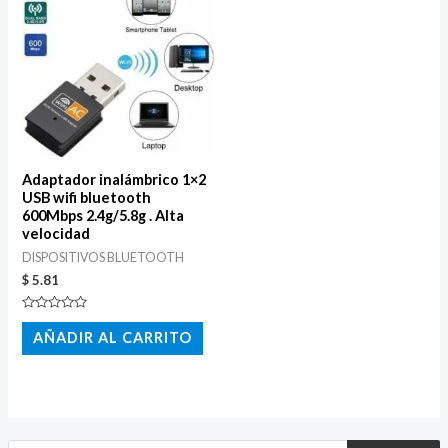
Adaptador inalámbrico 1×2
USB wifi bluetooth
600Mbps 2.4g/5.8g . Alta
velocidad
DISPOSITIVOS BLUETOOTH
$
5.81
Valorado
con
AÑADIR AL CARRITO
0
de
5
B