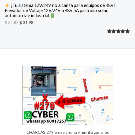
N
:
3
¿Tu sistema 12V/24V no alcanza para equipos de 48V?
$
1
Elevador de Voltaje 12V/24V a 48V 5A para uso solar,
O
.
automotriz e industrial
3
9
F
4
8
$
34.88
$
31.98
.
.
8
E
Valorado
2
8
.
R
con
5.00
de 5 en
T
base a
A
valoracione
s de
clientes
CHARCAS 279 entre aroma y murillo zona los