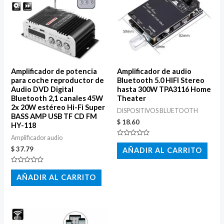
Amplificador de potencia
Amplificador de audio
para coche reproductor de
Bluetooth 5.0 HIFI Stereo
Audio DVD Digital
hasta 300W TPA3116 Home
Bluetooth 2,1 canales 45W
Theater
2x 20W estéreo Hi-Fi Super
DISPOSITIVOS BLUETOOTH
BASS AMP USB TF CD FM
$
18.60
HY-118
Amplificador audio
Valorado
con
$
37.79
AÑADIR AL CARRITO
0
de
5
Valorado
con
AÑADIR AL CARRITO
0
de
5