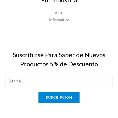
Por Industria
Agro
Informática
Suscribirse Para Saber de Nuevos
Productos 5% de Descuento
E
m
a
SUSCRIPCIÓN
i
l
*