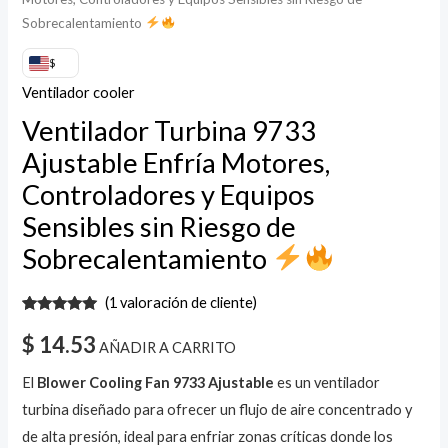
Sobrecalentamiento
$
Ventilador cooler
Ventilador Turbina 9733
Ajustable Enfría Motores,
Controladores y Equipos
Sensibles sin Riesgo de
Sobrecalentamiento
(
1
valoración de cliente)
Valorado
1
con
5.00
de
$
14.53
AÑADIR A CARRITO
5 en base
a
valoración
de un
El
Blower Cooling Fan 9733 Ajustable
es un ventilador
cliente
turbina diseñado para ofrecer un flujo de aire concentrado y
de alta presión, ideal para enfriar zonas críticas donde los