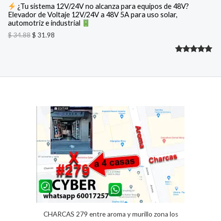
:
3
¿Tu sistema 12V/24V no alcanza para equipos de 48V?
$
1
Elevador de Voltaje 12V/24V a 48V 5A para uso solar,
O
.
automotriz e industrial
3
9
F
4
8
$
34.88
$
31.98
.
.
8
E
Valorado
2
8
.
R
con
5.00
de 5 en
T
base a
A
valoracione
s de
clientes
CHARCAS 279 entre aroma y murillo zona los