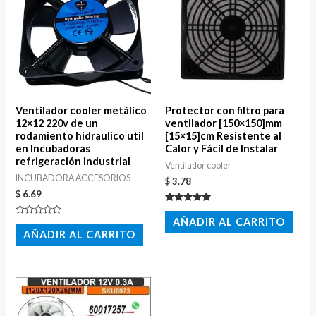
Ventilador cooler metálico
Protector con filtro para
12×12 220v de un
ventilador [150×150]mm
rodamiento hidraulico util
[15×15]cm Resistente al
en Incubadoras
Calor y Fácil de Instalar
refrigeración industrial
Ventilador cooler
INCUBADORA ACCESORIOS
$
3.78
$
6.69
Valorado
con
AÑADIR AL CARRITO
Valorado
5.00
con
AÑADIR AL CARRITO
de 5
0
de
5