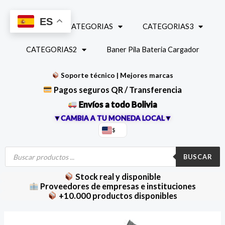
Ir
al
ES
INICIO
CATEGORIAS
CATEGORIAS3
contenido
CATEGORIAS2
Baner Pila Bateria Cargador
Soporte técnico | Mejores marcas
Pagos seguros QR / Transferencia
Envíos a todo Bolivia
▼CAMBIA A TU MONEDA LOCAL▼
$
Búsqueda
de
BUSCAR
productos
Stock real y disponible
Proveedores de empresas e instituciones
+10.000 productos disponibles
Ventilador