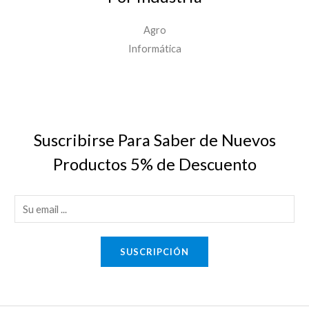
Agro
Informática
Suscribirse Para Saber de Nuevos
Productos 5% de Descuento
E
m
a
SUSCRIPCIÓN
i
l
*