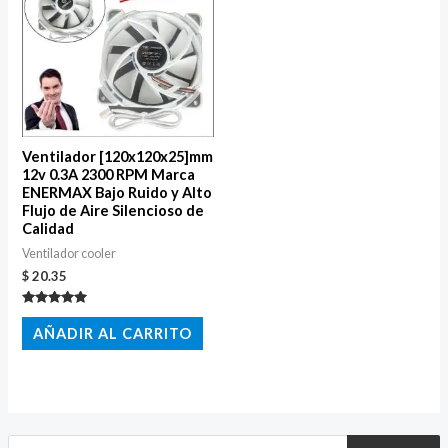
Ventilador [120x120x25]mm
12v 0.3A 2300 RPM Marca
ENERMAX Bajo Ruido y Alto
Flujo de Aire Silencioso de
Calidad
Ventilador cooler
$
20.35
Valorado
con
AÑADIR AL CARRITO
5.00
de 5
B