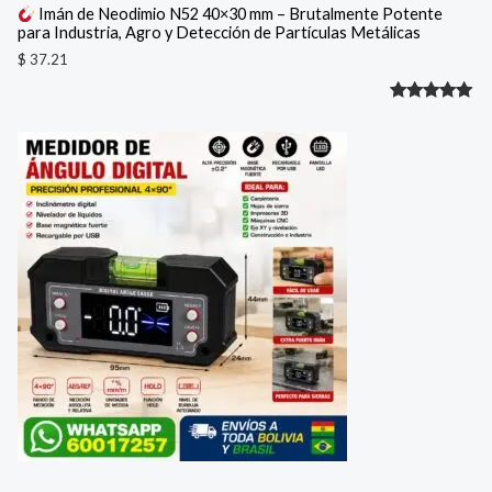
Imán de Neodimio N52 40×30 mm – Brutalmente Potente
para Industria, Agro y Detección de Partículas Metálicas
$
37.21
Valorado
1
con
5.00
de 5 en
base a
valoración
de un
cliente