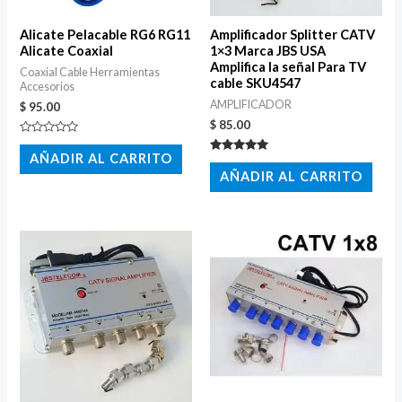
Alicate Pelacable RG6 RG11
Amplificador Splitter CATV
Alicate Coaxial
1×3 Marca JBS USA
Amplifica la señal Para TV
Coaxial Cable Herramientas
cable SKU4547
Accesorios
AMPLIFICADOR
$
95.00
$
85.00
Valorado
con
AÑADIR AL CARRITO
Valorado
0
con
AÑADIR AL CARRITO
de
5.00
5
de 5