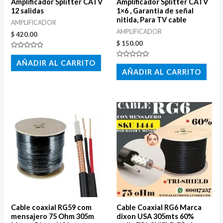
Amplificador Splitter CATV
Amplificador Splitter CATV
12 salidas
1×6 , Garantia de señal
nitida, Para TV cable
AMPLIFICADOR
AMPLIFICADOR
$
420.00
$
150.00
Valorado
con
AÑADIR AL CARRITO
Valorado
0
con
AÑADIR AL CARRITO
de
0
5
de
5
Cable coaxial RG59 com
Cable Coaxial RG6 Marca
mensajero 75 Ohm 305m
dixon USA 305mts 60%