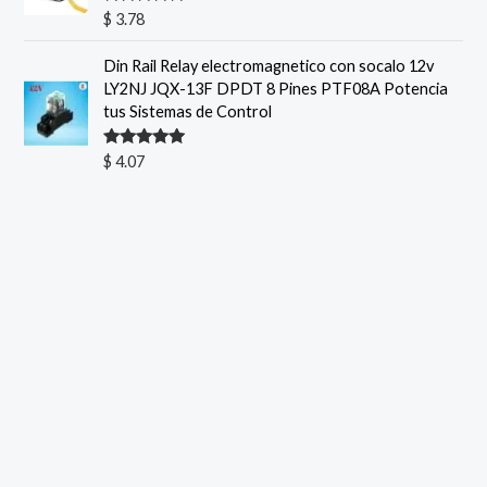
Valorado
$
3.78
con
5.00
de
5
Din Rail Relay electromagnetico con socalo 12v
LY2NJ JQX-13F DPDT 8 Pines PTF08A Potencia
tus Sistemas de Control
Valorado
$
4.07
con
5.00
de
5