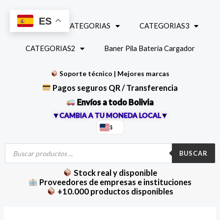
Ir
al
ES
INICIO
CATEGORIAS
CATEGORIAS3
contenido
CATEGORIAS2
Baner Pila Bateria Cargador
Soporte técnico | Mejores marcas
Pagos seguros QR / Transferencia
Envíos a todo Bolivia
▼CAMBIA A TU MONEDA LOCAL▼
$
Búsqueda
de
BUSCAR
productos
Stock real y disponible
Proveedores de empresas e instituciones
+10.000 productos disponibles