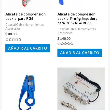
Alicate de comprension
Alicate de compresión
coaxial para RG6
coaxial Prof.grimpadora
para RG59 RG6 RG11
Coaxial Cable Herramientas
Accesorios
Coaxial Cable Herramientas
Accesorios
$
80.00
$
140.00
Valorado
con
AÑADIR AL CARRITO
Valorado
0
con
AÑADIR AL CARRITO
de
0
5
de
5