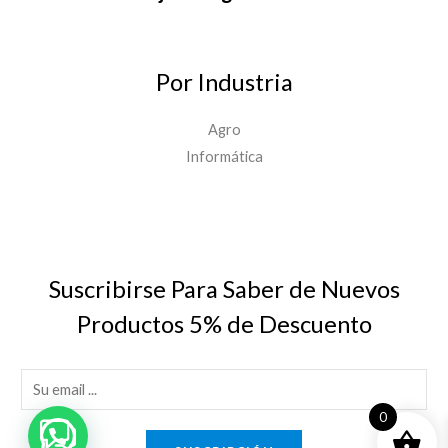
Por Industria
Agro
Informática
Suscribirse Para Saber de Nuevos
Productos 5% de Descuento
E
m
0
a