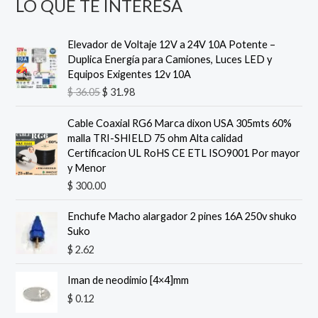
LO QUE TE INTERESA
E
E
Elevador de Voltaje 12V a 24V 10A Potente –
l
l
Duplica Energía para Camiones, Luces LED y
p
p
Equipos Exigentes
12v 10A
r
r
$
36.05
$
31.98
e
e
c
c
Cable Coaxial RG6 Marca dixon USA 305mts 60%
i
i
malla TRI-SHIELD 75 ohm Alta calidad
o
o
Certificacion UL RoHS CE ETL ISO9001 Por mayor
o
a
y Menor
r
c
$
300.00
i
t
g
u
i
a
Enchufe Macho alargador 2 pines 16A 250v shuko
n
l
Suko
a
e
$
2.62
l
s
e
:
Iman de neodimio [4×4]mm
r
$
$
0.12
a