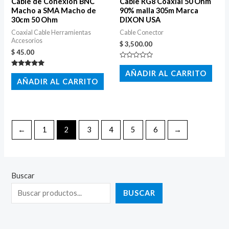
Cable de Conexión BNC
Cable RG8 Coaxial 50 Ohm
Macho a SMA Macho de
90% malla 305m Marca
30cm 50 Ohm
DIXON USA
Coaxial Cable Herramientas
Cable Conector
Accesorios
$
3,500.00
$
45.00
Valorado
con
AÑADIR AL CARRITO
Valorado
0
con
AÑADIR AL CARRITO
de
5.00
5
de 5
←
1
2
3
4
5
6
→
Buscar
BUSCAR