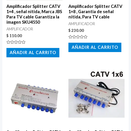
Amplificador Splitter CATV
Amplificador Splitter CATV
1×4 , señal nitida, Marca JBS
1×8 , Garantia de señal
Para TV cable Garantiza la
nitida, Para TV cable
imagen SKU4550
AMPLIFICADOR
AMPLIFICADOR
$
230.00
$
110.00
Valorado
con
AÑADIR AL CARRITO
Valorado
0
con
AÑADIR AL CARRITO
de
0
5
de
5