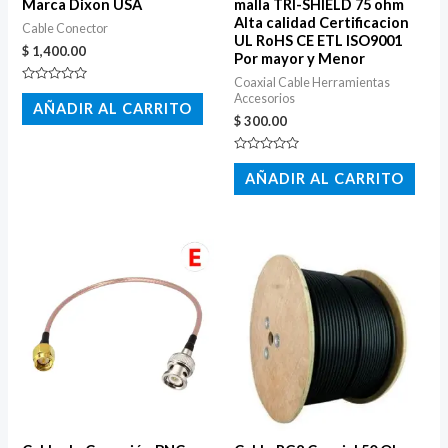
Marca Dixon USA
malla TRI-SHIELD 75 ohm
Alta calidad Certificacion
Cable Conector
UL RoHS CE ETL ISO9001
$
1,400.00
Por mayor y Menor
Coaxial Cable Herramientas
Valorado
Accesorios
con
AÑADIR AL CARRITO
0
$
300.00
de
5
Valorado
con
AÑADIR AL CARRITO
0
de
5