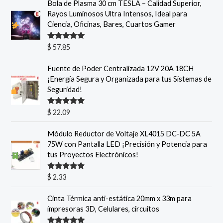
Bola de Plasma 30 cm TESLA – Calidad Superior,
Rayos Luminosos Ultra Intensos, Ideal para
Ciencia, Oficinas, Bares, Cuartos Gamer
Valorado
$
57.85
con
5.00
de
5
Fuente de Poder Centralizada 12V 20A 18CH
¡Energía Segura y Organizada para tus Sistemas de
Seguridad!
Valorado
$
22.09
con
5.00
de
5
Módulo Reductor de Voltaje XL4015 DC-DC 5A
75W con Pantalla LED ¡Precisión y Potencia para
tus Proyectos Electrónicos!
Valorado
$
2.33
con
5.00
de
5
Cinta Térmica anti-estática 20mm x 33m para
impresoras 3D, Celulares, circuitos