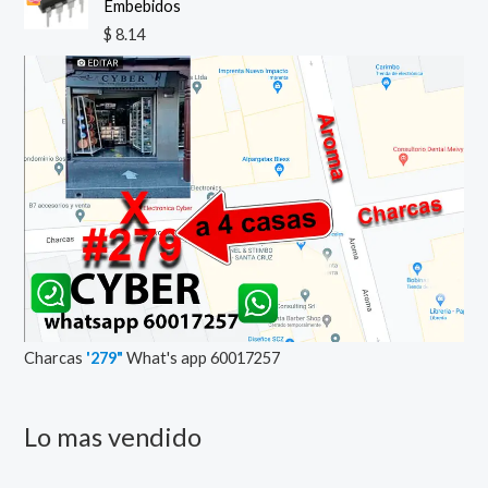
Embebidos
$
8.14
Charcas
'279"
What's app 60017257
Lo mas vendido