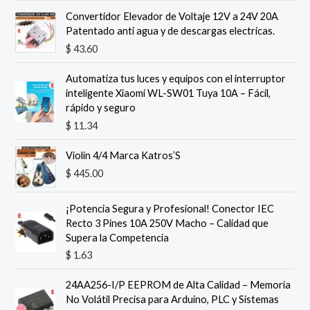
:
3
Convertidor Elevador de Voltaje 12V a 24V 20A
$
1
Patentado anti agua y de descargas electricas.
.
3
9
$
43.60
6
8
.
.
Automatiza tus luces y equipos con el interruptor
0
inteligente Xiaomi WL-SW01 Tuya 10A – Fácil,
5
rápido y seguro
.
$
11.34
Violin 4/4 Marca Katros’S
$
445.00
¡Potencia Segura y Profesional! Conector IEC
Recto 3 Pines 10A 250V Macho – Calidad que
Supera la Competencia
$
1.63
24AA256-I/P EEPROM de Alta Calidad – Memoria
No Volátil Precisa para Arduino, PLC y Sistemas