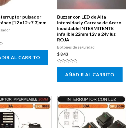
nterruptor pulsador
Buzzer con LED de Alta
neo [12 x12 x7.3]mm
Intensidad y Carcasa de Acero
Inoxidable INTERMITENTE
lsador
infalible 22mm 12v a 24v luz
ROJA
Botónes de seguridad
$
8.43
DIR AL CARRITO
Valorado
con
AÑADIR AL CARRITO
0
de
5