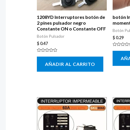
1208YD Interruptores botón de
botón I
2 pines pulsador negro
momentá
Constante ON o Constante OFF
Botón Pu
Botón Pulsador
$
0.29
$
0.47
Valorado
con
Valorado
AÑA
0
con
de
AÑADIR AL CARRITO
0
5
de
5