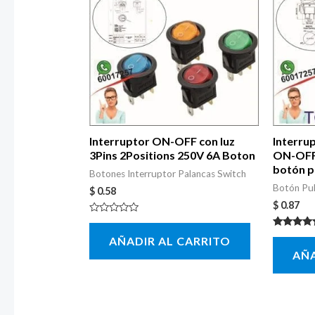
Interruptor ON-OFF con luz
Interru
3Pins 2Positions 250V 6A Boton
ON-OFF 
botón p
Botones Interruptor Palancas Switch
Botón Pu
$
0.58
$
0.87
Valorado
con
Valorado 
AÑADIR AL CARRITO
0
5.00
de
AÑA
de 5
5