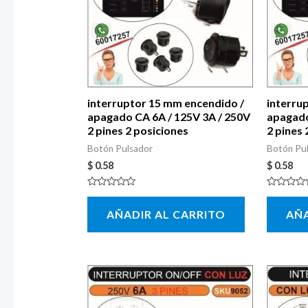
interruptor 15 mm encendido /
interru
apagado CA 6A / 125V 3A / 250V
apagado
2 pines 2 posiciones
2 pines 
Botón Pulsador
Botón Pu
$
0.58
$
0.58
Valorado
Valorado
con
con
AÑADIR AL CARRITO
AÑA
0
0
de
de
5
5