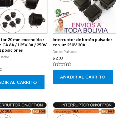
ptor 20 mm encendido /
Interruptor de botón pulsador
 CA 6A / 125V 3A / 250V
con luz 250V 30A
2 posiciones
Botón Pulsador
lsador
$
2.03
Valorado
con
AÑADIR AL CARRITO
0
de
DIR AL CARRITO
5