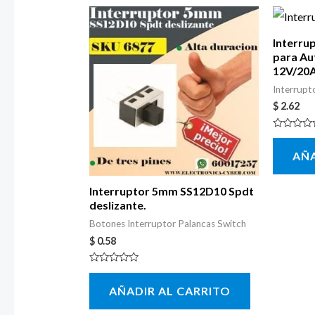
Interru
para Au
12V/20
Interrupt
$
2.62
Valorado
con
AÑA
0
de
5
Interruptor 5mm SS12D10 Spdt
deslizante.
Botones Interruptor Palancas Switch
$
0.58
Valorado
con
AÑADIR AL CARRITO
0
de
5