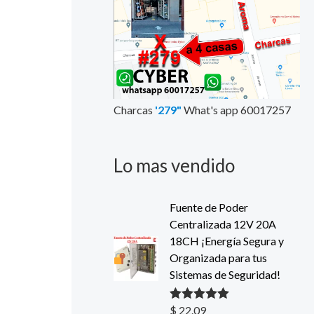
Charcas
'279"
What's app 60017257
Lo mas vendido
Fuente de Poder
Centralizada 12V 20A
18CH ¡Energía Segura y
Organizada para tus
Sistemas de Seguridad!
$
22.09
Valorado con