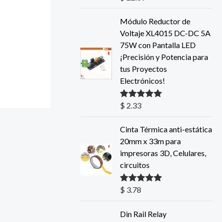
5.00
de 5
Módulo Reductor de
Voltaje XL4015 DC-DC 5A
75W con Pantalla LED
¡Precisión y Potencia para
tus Proyectos
Electrónicos!
$
2.33
Valorado con
5.00
de 5
Cinta Térmica anti-estática
20mm x 33m para
impresoras 3D, Celulares,
circuitos
$
3.78
Valorado con
5.00
de 5
Din Rail Relay