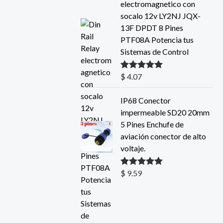
electromagnetico con
socalo 12v LY2NJ JQX-
13F DPDT 8 Pines
PTF08A Potencia tus
Sistemas de Control
$
4.07
Valorado con
5.00
de 5
IP68 Conector
impermeable SD20 20mm
5 Pines Enchufe de
aviación conector de alto
voltaje.
$
9.59
Valorado con
5.00
de 5