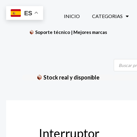
Ir
ES
al
INICIO
CATEGORIAS
contenido
Soporte técnico | Mejores marcas
Búsqueda
de
productos
Stock real y disponible
Interruptor