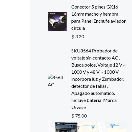
Conector 5 pines GX16
16mm macho y hembra
para Panel Enchufe aviador
circula
$
3.20
SKU8564 Probador de
voltaje sin contacto AC ,
Busca polos, Voltaje 12 V ~
1000 V y 48 V ~ 1000 V
incorpora luz y Zumbador,
detector de fallas, .
Apagado automatico.
Incluye bateria, Marca
Urwise
$
75.00