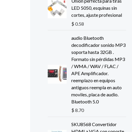
Unión perfecta para tiras
LED 5050, esquinas sin
cortes, ajuste profesional
$
0.58
audio Bluetooth
decodificador sonido MP3
soporta hasta 32GB .
Formato sin pérdidas MP3
/ WMA / WAV / FLAC /
APE Amplificador.
reemplazo en equipos
antiguos reempla en auto
moviles, placa de audio.
Bluetooth 5.0
$
8.70
SKU8568 Convertidor
HDMI a VGA con soporte