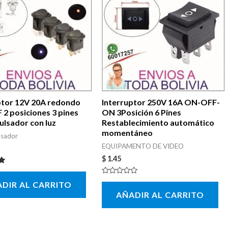
ptor 12V 20A redondo
Interruptor 250V 16A ON-OFF-
2 posiciones 3 pines
ON 3Posición 6 Pines
ulsador con luz
Restablecimiento automático
momentáneo
lsador
EQUIPAMENTO DE VIDEO
$
1.45
con
Valorado
DIR AL CARRITO
con
AÑADIR AL CARRITO
0
de
5