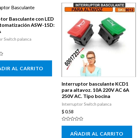
ptor Basculante con LED
tomatización ASW-15D:
A
or Switch palanca
DIR AL CARRITO
Interruptor basculante KCD1
para altavoz. 10A 220V AC 6A
250V AC. Tipo bocina
Interruptor Switch palanca
$
0.58
Valorado
con
AÑADIR AL CARRITO
0
de